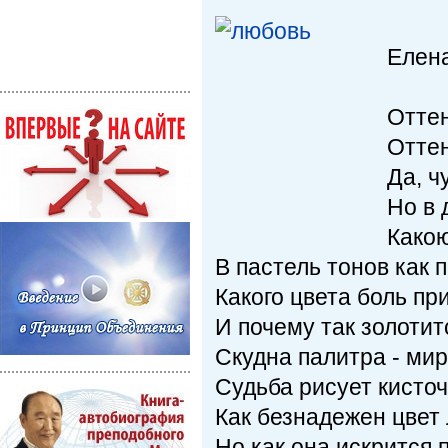
Елен
Оттен
Оттен
Да, ч
Но в 
Какою
В пастель тонов как 
Какого цвета боль п
И почему так золоти
Скудна палитра - мир
Судьба рисует кисто
Как безнадежен цвет
Но как она искрится 