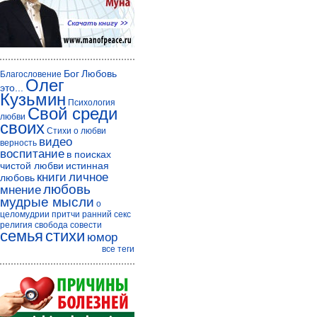
Бог
Любовь
Благословение
Олег
это...
Кузьмин
Психология
Свой среди
любви
своих
Стихи о любви
видео
верность
воспитание
в поисках
чистой любви
истинная
книги
личное
любовь
любовь
мнение
мудрые мысли
о
целомудрии
притчи
ранний секс
религия
свобода совести
семья
стихи
юмор
все теги