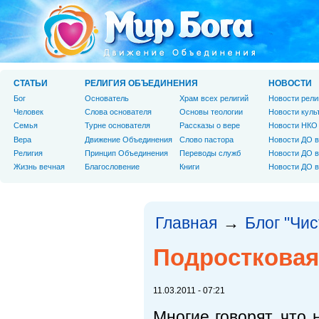
СТАТЬИ
РЕЛИГИЯ ОБЪЕДИНЕНИЯ
НОВОСТИ
Бог
Основатель
Храм всех религий
Новости рели
Человек
Слова основателя
Основы теологии
Новости куль
Cемья
Турне основателя
Рассказы о вере
Новости НКО
Вера
Движение Объединения
Слово пастора
Новости ДО в
Религия
Принцип Объединения
Переводы служб
Новости ДО в
Жизнь вечная
Благословение
Книги
Новости ДО в
Главная
Блог "Чи
→
Подростковая
11.03.2011 - 07:21
Многие говорят, что