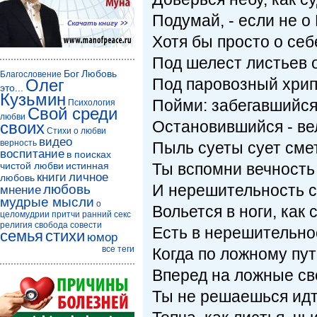
Подумай, - если не о 
Хотя бы просто о себ
Под шелест листьев 
Бог
Любовь
Благословение
Под паровозный хрип
Олег
это...
Кузьмин
Пойми: забегавшийся 
Психология
Свой среди
любви
Остановившийся - ве
своих
Стихи о любви
видео
верность
Пыль суеты сует сме
воспитание
в поисках
чистой любви
истинная
Ты вспомни вечность
книги
личное
любовь
И нерешительность с
любовь
мнение
мудрые мысли
о
Вольется в ноги, как 
целомудрии
притчи
ранний секс
религия
свобода совести
Есть в нерешительно
семья
стихи
юмор
все теги
Когда по ложному пу
Вперед на ложные св
Ты не решаешься идт