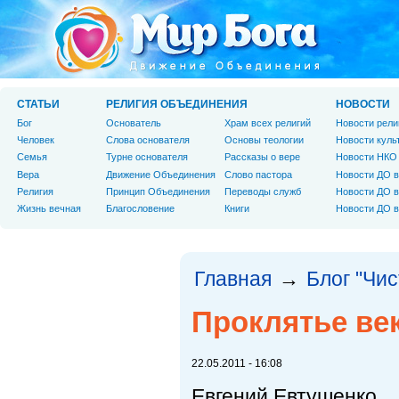
СТАТЬИ
РЕЛИГИЯ ОБЪЕДИНЕНИЯ
НОВОСТИ
Бог
Основатель
Храм всех религий
Новости рели
Человек
Слова основателя
Основы теологии
Новости куль
Cемья
Турне основателя
Рассказы о вере
Новости НКО
Вера
Движение Объединения
Слово пастора
Новости ДО в
Религия
Принцип Объединения
Переводы служб
Новости ДО в
Жизнь вечная
Благословение
Книги
Новости ДО в
Главная
Блог "Чи
→
Проклятье век
22.05.2011 - 16:08
Евгений Евтушенко