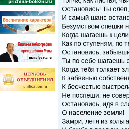
Топча, как листья, чь
Остановись! Ты слеп,
И самый шанс остан
Безумством спешки н
Когда шагаешь к цели
Как по ступеням, по т
Остановись, забывший
Ты по себе шагаешь 
Когда тебя толкает з
К забвенью собствен
К бесчестью выстрела
Не поспеши, не сове
Остановись, идя в сл
О население земли!
Замри, летя из кольта