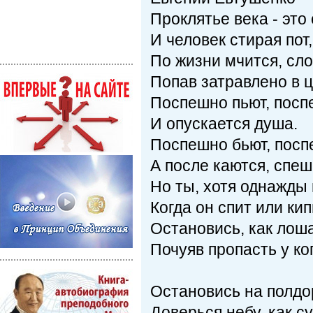
Проклятье века - это
И человек стирая пот,
По жизни мчится, сл
Попав затравлено в ц
Поспешно пьют, посп
И опускается душа.
Поспешно бьют, поспе
А после каются, спеш
Но ты, хотя однажды 
Когда он спит или кип
Остановись, как лош
Почуяв пропасть у ко
Остановись на полдо
Доверься небу, как су