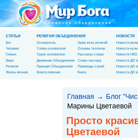
СТАТЬИ
РЕЛИГИЯ ОБЪЕДИНЕНИЯ
НОВОСТИ
Бог
Основатель
Храм всех религий
Новости рели
Человек
Слова основателя
Основы теологии
Новости куль
Cемья
Турне основателя
Рассказы о вере
Новости НКО
Вера
Движение Объединения
Слово пастора
Новости ДО в
Религия
Принцип Объединения
Переводы служб
Новости ДО в
Жизнь вечная
Благословение
Книги
Новости ДО в
Главная
Блог "Чи
→
Марины Цветаевой
Просто краси
Цветаевой