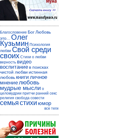
Бог
Любовь
Благословение
Олег
это...
Кузьмин
Психология
Свой среди
любви
своих
Стихи о любви
видео
верность
воспитание
в поисках
чистой любви
истинная
книги
личное
любовь
любовь
мнение
мудрые мысли
о
целомудрии
притчи
ранний секс
религия
свобода совести
семья
стихи
юмор
все теги