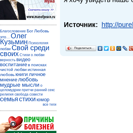
Источник:
http://pur
Бог
Любовь
Благословение
Олег
это...
Кузьмин
Психология
Свой среди
Поделиться…
любви
своих
Стихи о любви
видео
верность
воспитание
в поисках
чистой любви
истинная
книги
личное
любовь
любовь
мнение
мудрые мысли
о
целомудрии
притчи
ранний секс
религия
свобода совести
семья
стихи
юмор
все теги