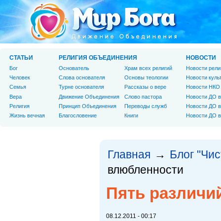
СТАТЬИ
РЕЛИГИЯ ОБЪЕДИНЕНИЯ
НОВОСТИ
Бог
Основатель
Храм всех религий
Новости рели
Человек
Слова основателя
Основы теологии
Новости куль
Cемья
Турне основателя
Рассказы о вере
Новости НКО
Вера
Движение Объединения
Слово пастора
Новости ДО в
Религия
Принцип Объединения
Переводы служб
Новости ДО в
Жизнь вечная
Благословение
Книги
Новости ДО в
Главная
Блог "Чи
→
влюбленности
Пять различи
08.12.2011 - 00:17