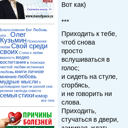
Вот как)
***
Бог
Любовь
Благословение
Приходить к тебе,
Олег
это...
Кузьмин
чтоб снова
Психология
Свой среди
любви
просто
своих
Стихи о любви
видео
верность
вслушиваться в
воспитание
в поисках
голос;
чистой любви
истинная
книги
личное
любовь
и сидеть на стуле,
любовь
мнение
мудрые мысли
о
сгорбясь,
целомудрии
притчи
ранний секс
религия
свобода совести
и не говорить ни
семья
стихи
юмор
все теги
слова.
Приходить,
стучаться в двери,