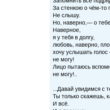
Запомнить все подряд
За стенкою о чём-то г
Не слышу.
Но, наверно,— о тебе!
Наверное,
я у тебя в долгу,
любовь, наверно, пло
хочу услышать голос
не могу!
Лицо пытаюсь вспом
не могу!..
...Давай увидимся с т
Ты только скажешь, к
И всё.