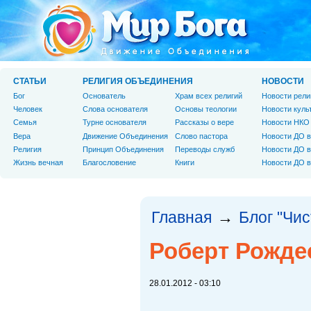
СТАТЬИ
РЕЛИГИЯ ОБЪЕДИНЕНИЯ
НОВОСТИ
Бог
Основатель
Храм всех религий
Новости рели
Человек
Слова основателя
Основы теологии
Новости куль
Cемья
Турне основателя
Рассказы о вере
Новости НКО
Вера
Движение Объединения
Слово пастора
Новости ДО в
Религия
Принцип Объединения
Переводы служб
Новости ДО в
Жизнь вечная
Благословение
Книги
Новости ДО в
Главная
Блог "Чи
→
Роберт Рожде
28.01.2012 - 03:10