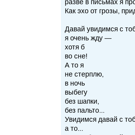
разве в письмах я пр
Как эхо от грозы, прид
Давай увидимся с то
я очень жду —
хотя б
во сне!
А то я
не стерплю,
в ночь
выбегу
без шапки,
без пальто...
Увидимся давай с то
а то...