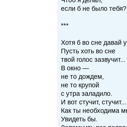
Чтоб я делал,
если б не было тебя?
***
Хотя б во сне давай 
Пусть хоть во сне
твой голос зазвучит...
В окно —
не то дождем,
не то крупой
с утра заладило.
И вот стучит, стучит...
Как ты необходима м
Увидеть бы.