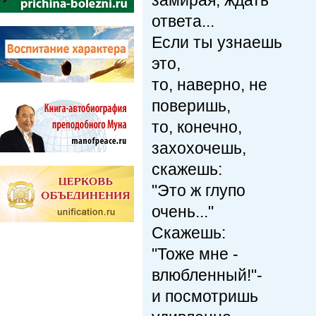
замирая, ждать
ответа...
Если ты узнаешь
это,
то, наверно, не
поверишь,
то, конечно,
захохочешь,
скажешь:
"Это ж глупо
очень..."
Скажешь:
"Тоже мне -
влюбленный!"-
и посмотришь