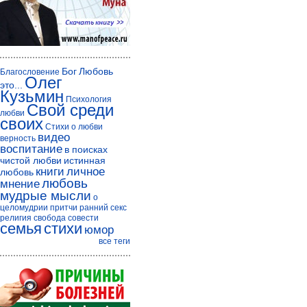
Бог
Любовь
Благословение
Олег
это...
Кузьмин
Психология
Свой среди
любви
своих
Стихи о любви
видео
верность
воспитание
в поисках
чистой любви
истинная
книги
личное
любовь
любовь
мнение
мудрые мысли
о
целомудрии
притчи
ранний секс
религия
свобода совести
семья
стихи
юмор
все теги