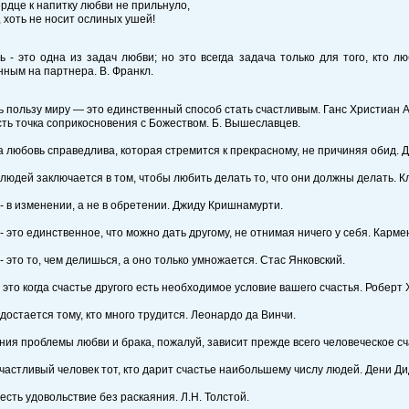
сердце к напитку любви не прильнуло,
л, хоть не носит ослиных ушей!
ь - это одна из задач любви; но это всегда задача только для того, кто л
ным на партнера. В. Франкл.
 пользу миру — это единственный способ стать счастливым. Ганс Христиан 
ть точка соприкосновения с Божеством. Б. Вышеславцев.
та любовь справедлива, которая стремится к прекрасному, не причиняя обид. 
 людей заключается в том, чтобы любить делать то, что они должны делать. 
 - в изменении, а не в обретении. Джиду Кришнамурти.
 - это единственное, что можно дать другому, не отнимая ничего у себя. Карме
 - это то, чем делишься, а оно только умножается. Стас Янковский.
- это когда счастье другого есть необходимое условие вашего счастья. Роберт
 достается тому, кто много трудится. Леонардо да Винчи.
ния проблемы любви и брака, пожалуй, зависит прежде всего человеческое с
частливый человек тот, кто дарит счастье наибольшему числу людей. Дени Ди
 есть удовольствие без раскаяния. Л.Н. Толстой.