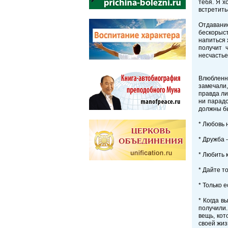
тебя. Я х
встретить
Отдавани
бескорыст
напиться 
получит 
несчастье
Влюбленно
замечали
правда ли
ни парадо
должны бы
* Любовь 
* Дружба 
* Любить 
* Дайте т
* Только 
* Когда в
получили.
вещь, кот
своей жиз