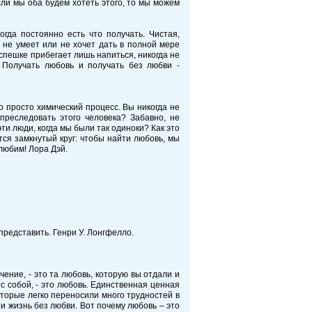
Если мы оба будем хотеть этого, то мы можем
гда постоянно есть что получать. Чистая,
 не умеет или не хочет дать в полной мере
спешке прибегает лишь напиться, никогда не
 Получать любовь и получать без любви -
 просто химический процесс. Вы никогда не
преследовать этого человека? Забавно, не
ти люди, когда мы были так одиноки? Как это
ся замкнутый круг: чтобы найти любовь, мы
любим! Лора Дэй.
 представить. Генри У. Лонгфелло.
чение, - это та любовь, которую вы отдали и
с собой, - это любовь. Единственная ценная
которые легко переносили много трудностей в
и жизнь без любви. Вот почему любовь – это