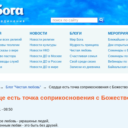
Я
НОВОСТИ
БЛОГИ
МЕРОПРИЯ
м всех религий
Новости религии
Мир Бога
Ближайшие с
овы теологии
Новости культуры
Мудрость принципа
Дни открытых
сказы о вере
Новости НКО
Чистая любовь
Семинары о 
во пастора
Новости ДО в Москве
Счастливая семья
Семинары по
еводы служб
Новости ДО в России
Свой среди своих
Вебинары по
ги
Новости ДО в мире
Записки из дневника
Байкальская
→
Блог "Чистая любовь"
→
Сердце есть точка соприкосновения с Божеств
це есть точка соприкосновения с Божест
 - 08:50
ре любовь - украшенье людей,
нным любви - это быть без друзей.