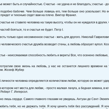
ье может быть и случайностью. Счастье - не удача и не благодать; счастье - д
 подобно бабочке. Чем больше ловишь его, тем больше оно ускользает. Но 
 придет и тихонько сядет вам на плечо. Виктор Франкл.
 счастье не ставило человека на такую высоту, чтобы он не нуждался в других
частий бояться, то и счастья не будет. Петр I.
 есть только одно несомненное счастье - жить для другого. Николай Гаврилов
и человеческого счастья дружба возводит стены, а любовь образует купол. Коз
стье - неиссякаемая способность любить и верить! Все, что осенено любовью
потратим свою жизнь на любовь, у нас не останется лишнего времени на т
ым. Жозеф Жубер
 личности человека определяется количеством любви, которую он может удер
 в котором нет места для любви, - просто жалкая лачуга, а бедная хижина, в 
 Роберт Г. Ингерсол.
дно лишь сердце. Самого главного глазами не увидишь. Антуан де Сент-Экзюп
любить тебя, но не держать тебя. Я хочу ценить тебя без рассуждений. Я хоч