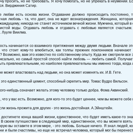
очу просить, но не требовать. Я хочу помогать, но не упрекать в неумении. 
ся. Вирджиния Сатир.
е любви есть основа жизни. Отдавание должно происходить постоянно, то
ная любовь - та, что дает, она не ждет вознаграждения. Женщина, которая
жаждущему, никогда не станет источником вечной жизни. Мужчина, который в 
чистой воды. Отдавать любовь и отдавать с любовью является счастьем.
. Лууле Виилма.
сть начинается со взаимного притяжения между двумя людьми. Вначале это
, что стоит кому-то влюбиться, как толпы прежних поклонников начинают 
? Возможно, вам это известно по собственному опыту. Куда же смотрели все э
ксально, но самый простой способ найти любовь — любить самой. Получает
ть привлекательными, но наиболее привлекательны мы именно тогда, когда 
не может властвовать над людьми, но она может изменять их. И.В. Гете.
- это единственный цемент, способный скрепить мир. Томас Вудро Вильсон.
кого-нибудь означает желать этому человеку только добра. Фома Аквинский.
о, что у вас есть. Возможно, для кого-то это будет ценнее, чем вы можете себе
если жизнь прожита для других - это жизнь достойная. А.
Эйнштейн.
ы достигнете конца вашей жизни, единственное, что будет иметь какое-то зна
 В своем путешествии в следующий мир, единственное, что вы можете взять 
орую вы оставите в этом мире, - это любовь. Больше ничего. Я знал людей, 
ни и были счастливы, но еще не встречал человека, который мог бы перенест