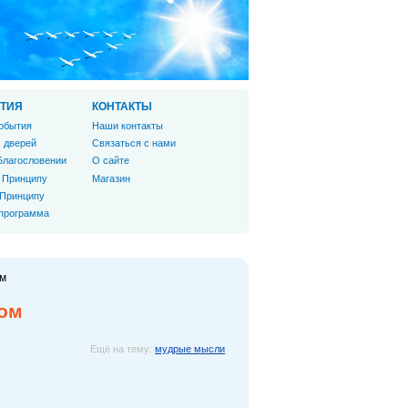
ТИЯ
КОНТАКТЫ
обытия
Наши контакты
 дверей
Связаться с нами
Благословении
О сайте
 Принципу
Магазин
 Принципу
 программа
ом
вом
Ещё на тему:
мудрые мысли