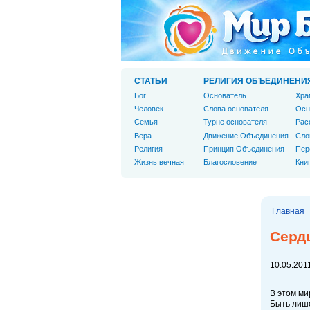
СТАТЬИ
РЕЛИГИЯ ОБЪЕДИНЕНИ
Бог
Основатель
Хра
Человек
Слова основателя
Осн
Cемья
Турне основателя
Рас
Вера
Движение Объединения
Сло
Религия
Принцип Объединения
Пер
Жизнь вечная
Благословение
Кни
Главная
Серд
10.05.2011
В этом ми
Быть лише