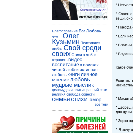
* Несчаст
* Счастье
вещи, оно
* Никогда
Бог
Любовь
Благословение
Олег
* Если нес
это...
Кузьмин
Психология
* В жизни
Свой среди
любви
своих
* В здани
Стихи о любви
видео
верность
воспитание
в поисках
Какое сча
чистой любви
истинная
книги
личное
любовь
любовь
мнение
Если мы 
мудрые мысли
несчастн
о
целомудрии
притчи
ранний секс
религия
свобода совести
семья
стихи
* Масштаб
юмор
все теги
* Дворец,
для души.
* Зорко о
* Я хочу 