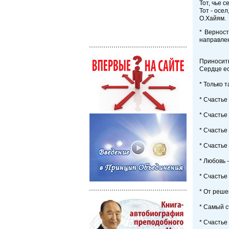
Тот, чье 
Тот - осе
О.Хайям.
* Верност
направлен
Приносить
Сердце ес
* Только 
* Счастье
* Счастье
* Счастье
* Счастье
* Любовь 
* Счастье
* От реше
* Самый с
* Счастье