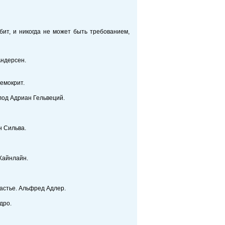
юбит, и никогда не может быть требованием,
Андерсен.
Демокрит.
Клод Адриан Гельвеций.
н Сильва.
 Хайнлайн.
частье. Альфред Адлер.
дро.