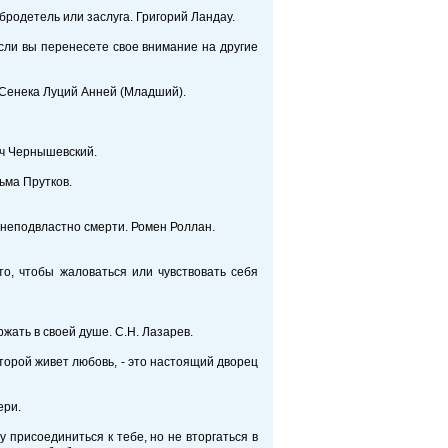
обродетель или заслуга. Григорий Ландау.
если вы перенесете свое внимание на другие
. Сенека Луций Анней (Младший).
ич Чернышевский.
ьма Прутков.
, неподвластно смерти. Ромен Роллан.
о, чтобы жаловаться или чувствовать себя
жать в своей душе. С.Н. Лазарев.
которой живет любовь, - это настоящий дворец
ери.
у присоединиться к тебе, но не вторгаться в