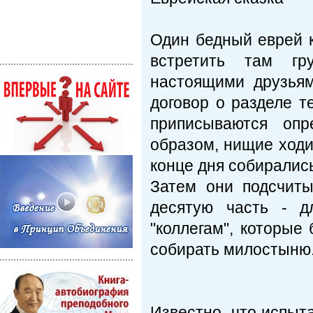
Один бедный еврей к
встретить там гр
настоящими друзьям
договор о разделе т
приписываются опр
образом, нищие ходил
конце дня собиралис
Затем они подсчит
десятую часть - д
"коллегам", которые
собирать милостыню
Известно, что испыта