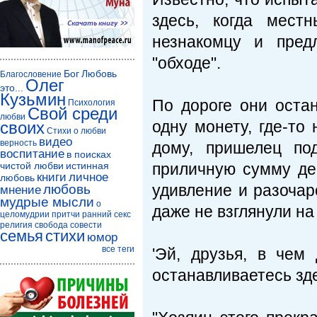
здесь, когда мест
незнакомцу и пред
"обходе".
Бог
Любовь
Благословение
Олег
это...
Кузьмин
По дороге они оста
Психология
Свой среди
любви
одну монету, где-то
своих
Стихи о любви
видео
верность
дому, пришелец по
воспитание
в поисках
чистой любви
истинная
приличную сумму ден
книги
личное
любовь
удивление и разочар
любовь
мнение
мудрые мысли
о
даже не взглянули на 
целомудрии
притчи
ранний секс
религия
свобода совести
семья
стихи
юмор
все теги
'Эй, друзья, в чем
останавливаетесь зд