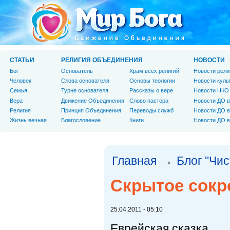
СТАТЬИ
РЕЛИГИЯ ОБЪЕДИНЕНИЯ
НОВОСТИ
Бог
Основатель
Храм всех религий
Новости рели
Человек
Слова основателя
Основы теологии
Новости куль
Cемья
Турне основателя
Рассказы о вере
Новости НКО
Вера
Движение Объединения
Слово пастора
Новости ДО в
Религия
Принцип Объединения
Переводы служб
Новости ДО в
Жизнь вечная
Благословение
Книги
Новости ДО в
Главная
Блог "Чи
→
Скрытое сок
25.04.2011 - 05:10
Еврейская сказка