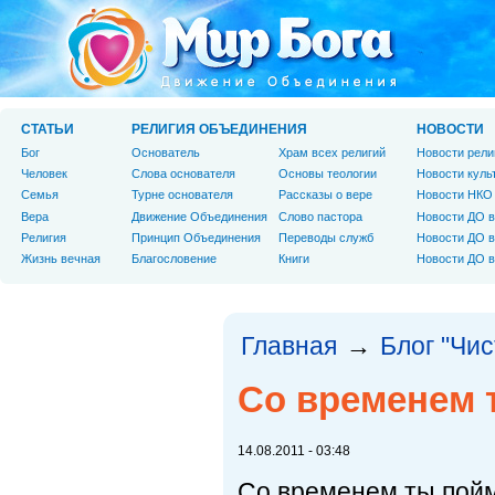
СТАТЬИ
РЕЛИГИЯ ОБЪЕДИНЕНИЯ
НОВОСТИ
Бог
Основатель
Храм всех религий
Новости рели
Человек
Слова основателя
Основы теологии
Новости куль
Cемья
Турне основателя
Рассказы о вере
Новости НКО
Вера
Движение Объединения
Слово пастора
Новости ДО в
Религия
Принцип Объединения
Переводы служб
Новости ДО в
Жизнь вечная
Благословение
Книги
Новости ДО в
Главная
Блог "Чи
→
Со временем 
14.08.2011 - 03:48
Со временем ты пойм