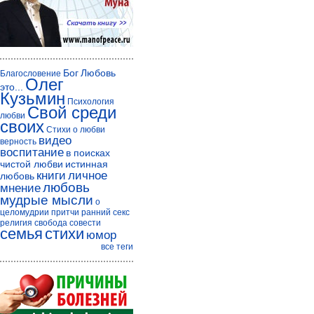
Бог
Любовь
Благословение
Олег
это...
Кузьмин
Психология
Свой среди
любви
своих
Стихи о любви
видео
верность
воспитание
в поисках
чистой любви
истинная
книги
личное
любовь
любовь
мнение
мудрые мысли
о
целомудрии
притчи
ранний секс
религия
свобода совести
семья
стихи
юмор
все теги