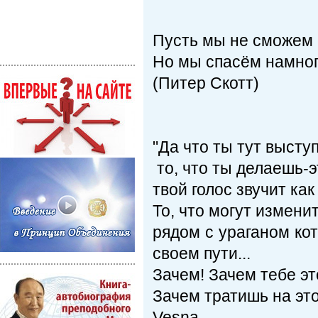
Пусть мы не сможем с
Но мы спасём намного
(Питер Скотт)
"Да что ты тут высту
то, что ты делаешь-
твой голос звучит ка
То, что могут измени
рядом с ураганом ко
своем пути...
Зачем! Зачем тебе э
Зачем тратишь на это
Vesna