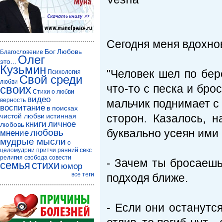
Сегодня меня вдохнов
Бог
Любовь
Благословение
Олег
это...
Кузьмин
"Человек шел по бер
Психология
Свой среди
любви
что-то с песка и бро
своих
Стихи о любви
видео
верность
мальчик поднимает с 
воспитание
в поисках
чистой любви
истинная
сторон. Казалось, 
книги
личное
любовь
буквально усеян ими 
любовь
мнение
мудрые мысли
о
целомудрии
притчи
ранний секс
религия
свобода совести
- Зачем ты бросаешь
семья
стихи
юмор
все теги
подходя ближе.
- Если они останутся