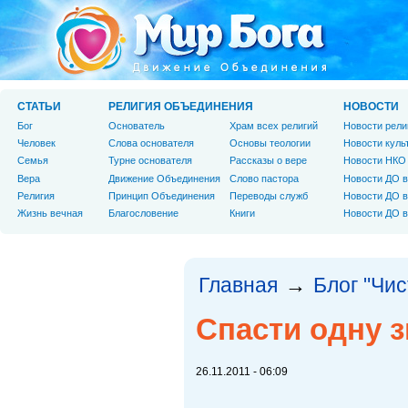
СТАТЬИ
РЕЛИГИЯ ОБЪЕДИНЕНИЯ
НОВОСТИ
Бог
Основатель
Храм всех религий
Новости рели
Человек
Слова основателя
Основы теологии
Новости куль
Cемья
Турне основателя
Рассказы о вере
Новости НКО
Вера
Движение Объединения
Слово пастора
Новости ДО в
Религия
Принцип Объединения
Переводы служб
Новости ДО в
Жизнь вечная
Благословение
Книги
Новости ДО в
Главная
Блог "Чи
→
Спасти одну зв
26.11.2011 - 06:09