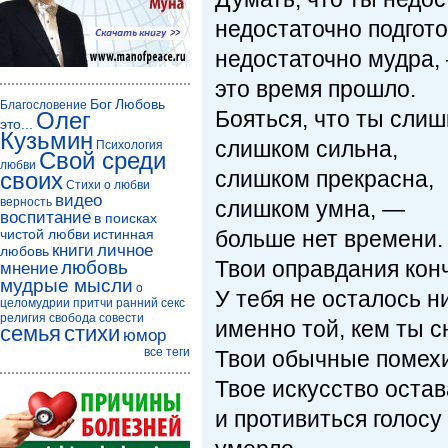
недостаточно подгото
недостаточно мудра,
это время прошло.
Бог
Любовь
Благословение
Бояться, что ты слиш
Олег
это...
Кузьмин
слишком сильна,
Психология
Свой среди
любви
слишком прекрасна,
своих
Стихи о любви
видео
верность
слишком умна, —
воспитание
в поисках
чистой любви
истинная
больше нет времени.
книги
личное
любовь
Твои оправдания кон
любовь
мнение
мудрые мысли
о
У тебя не осталось н
целомудрии
притчи
ранний секс
религия
свобода совести
именно той, кем ты с
семья
стихи
юмор
все теги
Твои обычные помехи
Твое искусство оста
и противиться голос