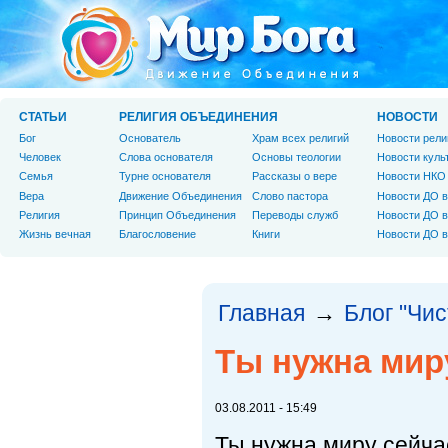
СТАТЬИ
РЕЛИГИЯ ОБЪЕДИНЕНИЯ
НОВОСТИ
Бог
Основатель
Храм всех религий
Новости рели
Человек
Слова основателя
Основы теологии
Новости куль
Cемья
Турне основателя
Рассказы о вере
Новости НКО
Вера
Движение Объединения
Слово пастора
Новости ДО в
Религия
Принцип Объединения
Переводы служб
Новости ДО в
Жизнь вечная
Благословение
Книги
Новости ДО в
Главная
Блог "Чи
→
Ты нужна мир
03.08.2011 - 15:49
Ты нужна миру сейча