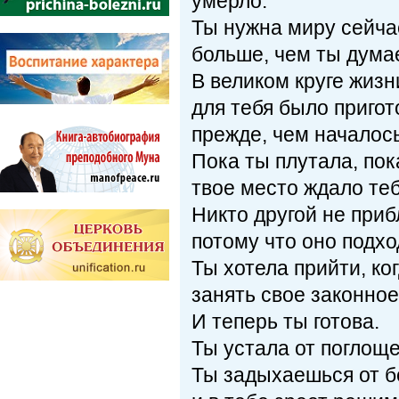
умерло.
Ты нужна миру сейча
больше, чем ты дума
В великом круге жизн
для тебя было приго
прежде, чем началос
Пока ты плутала, пок
твое место ждало теб
Никто другой не приб
потому что оно подхо
Ты хотела прийти, ко
занять свое законное
И теперь ты готова.
Ты устала от поглощ
Ты задыхаешься от б