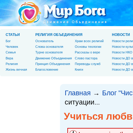
СТАТЬИ
РЕЛИГИЯ ОБЪЕДИНЕНИЯ
НОВОСТИ
Бог
Основатель
Храм всех религий
Новости рели
Человек
Слова основателя
Основы теологии
Новости куль
Cемья
Турне основателя
Рассказы о вере
Новости НКО
Вера
Движение Объединения
Слово пастора
Новости ДО в
Религия
Принцип Объединения
Переводы служб
Новости ДО в
Жизнь вечная
Благословение
Книги
Новости ДО в
Главная
Блог "Чи
→
ситуации...
Учиться любви