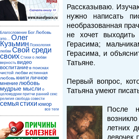
Рассказываю. Изучаю
нужно написать пи
необразованная прачк
Бог
Любовь
Благословение
не хочет выходить
Олег
это...
Кузьмин
Герасима; мальчик
Психология
Свой среди
любви
Герасима, и объясни
своих
Стихи о любви
Татьяне.
видео
верность
воспитание
в поисках
чистой любви
истинная
книги
личное
любовь
Первый вопрос, кот
любовь
мнение
мудрые мысли
Татьяна умеют писат
о
целомудрии
притчи
ранний секс
религия
свобода совести
семья
стихи
юмор
После н
все теги
возникло
летних д
девочек 