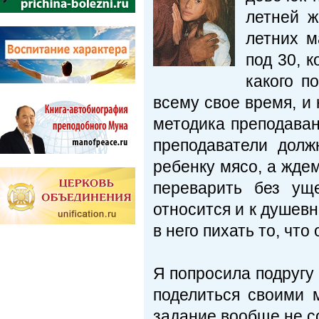
летней ж
летних м
под 30, 
какого п
всему свое время, и 
методика преподаван
преподаватели дол
ребенку мясо, а ждем
переварить без ущ
относится и к душев
в него пихать то, чт
Я попросила подругу 
поделиться своими 
задание вообще не с