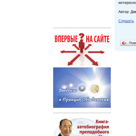
интересно
Автор: Д
Слушать
Под