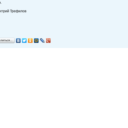
.
митрий Трефилов
елиться…