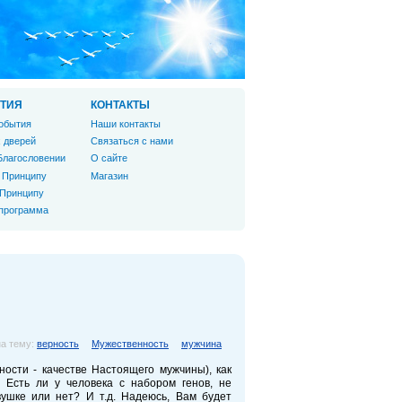
ТИЯ
КОНТАКТЫ
обытия
Наши контакты
 дверей
Связаться с нами
Благословении
О сайте
 Принципу
Магазин
 Принципу
 программа
а тему:
верность
Мужественность
мужчина
ности - качестве Настоящего мужчины), как
 Есть ли у человека с набором генов, не
ушке или нет? И т.д. Надеюсь, Вам будет