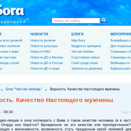
Я
НОВОСТИ
БЛОГИ
МЕРОПРИЯ
м всех религий
Новости религии
Мир Бога
Ближайшие с
овы теологии
Новости культуры
Мудрость принципа
Дни открытых
сказы о вере
Новости НКО
Чистая любовь
Семинары о 
во пастора
Новости ДО в Москве
Счастливая семья
Семинары по
еводы служб
Новости ДО в России
Свой среди своих
Вебинары по
ги
Новости ДО в мире
Записки из дневника
Байкальская
→
Блог "Чистая любовь"
→
Верность. Качество Настоящего мужчины
ость. Качество Настоящего мужчины
 - 06:34
Ещё н
дио-лекции я хочу поговорить с Вами о таком качестве человека (и в част
. Откуда оно берется? Врожденное ли это качество или приобретенное?
ающих к моногамности, возможность стать преданным своей любимой дев