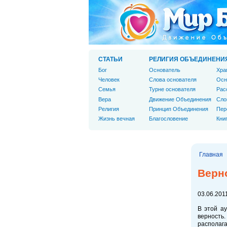
СТАТЬИ
РЕЛИГИЯ ОБЪЕДИНЕНИ
Бог
Основатель
Хра
Человек
Слова основателя
Осн
Cемья
Турне основателя
Рас
Вера
Движение Объединения
Сло
Религия
Принцип Объединения
Пер
Жизнь вечная
Благословение
Кни
Главная
Верн
03.06.2011
В этой ау
верность
располаг