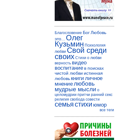
Бог
Любовь
Благословение
Олег
это...
Кузьмин
Психология
Свой среди
любви
своих
Стихи о любви
видео
верность
воспитание
в поисках
чистой любви
истинная
книги
личное
любовь
любовь
мнение
мудрые мысли
о
целомудрии
притчи
ранний секс
религия
свобода совести
семья
стихи
юмор
все теги