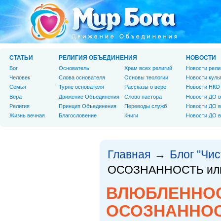
СТАТЬИ
РЕЛИГИЯ ОБЪЕДИНЕНИЯ
НОВОСТИ
Бог
Основатель
Храм всех религий
Новости рели
Человек
Слова основателя
Основы теологии
Новости куль
Cемья
Турне основателя
Рассказы о вере
Новости НКО
Вера
Движение Объединения
Слово пастора
Новости ДО в
Религия
Принцип Объединения
Переводы служб
Новости ДО в
Жизнь вечная
Благословение
Книги
Новости ДО в
Главная
Блог "Чи
→
ОСОЗНАННОСТЬ или
ВЛЮБЛЕННОС
ОСОЗНАННОСТ