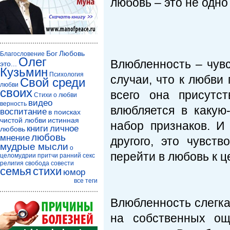
любовь – это не одно 
Бог
Любовь
Благословение
Олег
Влюбленность – чувс
это...
Кузьмин
Психология
случаи, что к любви
Свой среди
любви
своих
всего она присутст
Стихи о любви
видео
верность
влюбляется в какую
воспитание
в поисках
чистой любви
истинная
набор признаков. И
книги
личное
любовь
любовь
мнение
другого, это чувст
мудрые мысли
о
перейти в любовь к ц
целомудрии
притчи
ранний секс
религия
свобода совести
семья
стихи
юмор
все теги
Влюбленность слегка
на собственных ощ