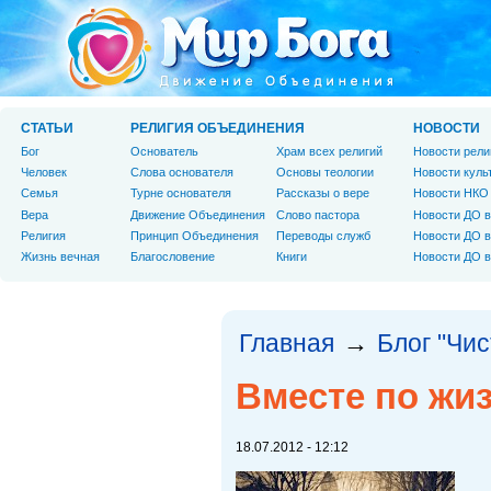
СТАТЬИ
РЕЛИГИЯ ОБЪЕДИНЕНИЯ
НОВОСТИ
Бог
Основатель
Храм всех религий
Новости рели
Человек
Слова основателя
Основы теологии
Новости куль
Cемья
Турне основателя
Рассказы о вере
Новости НКО
Вера
Движение Объединения
Слово пастора
Новости ДО в
Религия
Принцип Объединения
Переводы служб
Новости ДО в
Жизнь вечная
Благословение
Книги
Новости ДО в
Главная
Блог "Чи
→
Вместе по жи
18.07.2012 - 12:12