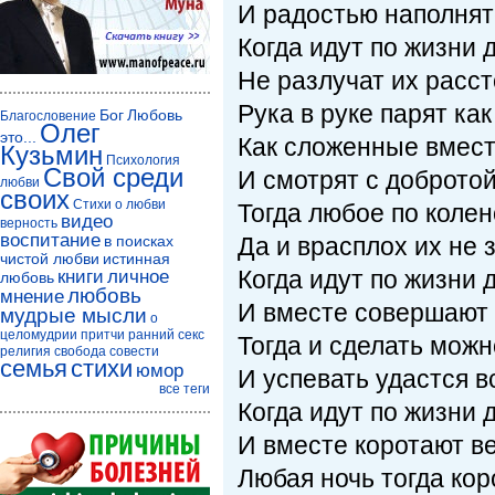
И радостью наполнят
Когда идут по жизни 
Не разлучат их расст
Рука в руке парят ка
Бог
Любовь
Благословение
Олег
это...
Как сложенные вместе
Кузьмин
Психология
Свой среди
И смотрят с добротой 
любви
своих
Стихи о любви
Тогда любое по колен
видео
верность
воспитание
в поисках
Да и врасплох их не 
чистой любви
истинная
Когда идут по жизни 
книги
личное
любовь
любовь
мнение
И вместе совершают 
мудрые мысли
о
целомудрии
притчи
ранний секс
Тогда и сделать можн
религия
свобода совести
семья
стихи
юмор
И успевать удастся в
все теги
Когда идут по жизни 
И вместе коротают в
Любая ночь тогда кор