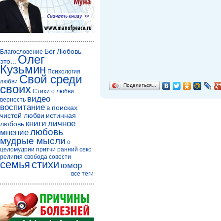
Бог
Любовь
Благословение
Олег
это...
Кузьмин
Психология
Свой среди
любви
своих
Поделиться…
Стихи о любви
видео
верность
воспитание
в поисках
чистой любви
истинная
книги
личное
любовь
любовь
мнение
мудрые мысли
о
целомудрии
притчи
ранний секс
религия
свобода совести
семья
стихи
юмор
все теги