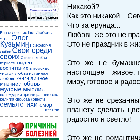
Никакой?
Как это никакой... Се
Что за ерунда...
Бог
Любовь
Благословение
Любовь же это не пра
Олег
это...
Кузьмин
Это не праздник в жиз
Психология
Свой среди
любви
своих
Стихи о любви
Это же не бумажно
видео
верность
воспитание
в поисках
настоящее - живое, 
чистой любви
истинная
книги
личное
любовь
миру, готовое и радос
любовь
мнение
мудрые мысли
о
целомудрии
притчи
ранний секс
Это же не срезанны
религия
свобода совести
семья
стихи
юмор
планету сделать цв
все теги
радостно и светло!
Это же не романтиче