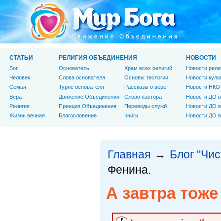
СТАТЬИ
РЕЛИГИЯ ОБЪЕДИНЕНИЯ
НОВОСТИ
Бог
Основатель
Храм всех религий
Новости рели
Человек
Слова основателя
Основы теологии
Новости куль
Cемья
Турне основателя
Рассказы о вере
Новости НКО
Вера
Движение Объединения
Слово пастора
Новости ДО в
Религия
Принцип Объединения
Переводы служб
Новости ДО в
Жизнь вечная
Благословение
Книги
Новости ДО в
Главная
Блог "Чи
→
Фенина.
А завтра тож