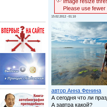
Image resize thr
Please use fewer
15.02.2012 - 01:10
автор Анна Фенина
А сегодня что ли пра
А завтра какой?