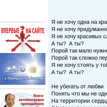
Я не хочу одна на кр
Я не хочу придуман
Я не хочу красивых 
А ты? А ты?
Порой так мало нужн
Порой так сложно пе
Я не хочу стоять у т
А ты? А ты?
Не убегать от любви
Понять что мы не од
На территории серд