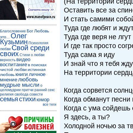
(На территории серд
Оставить все за спи
И стать самими соб
Туда где любят и жду
Бог
Любовь
Благословение
Олег
Туда где веря не лгут
это...
Кузьмин
Психология
И где так просто сог
Свой среди
любви
своих
Туда сама я иду
Стихи о любви
видео
верность
И знай что я тебя жд
воспитание
в поисках
чистой любви
истинная
На территории серд
книги
личное
любовь
любовь
мнение
мудрые мысли
о
Когда сорвется солн
целомудрии
притчи
ранний секс
религия
свобода совести
семья
стихи
Когда обманут песни
юмор
все теги
Когда с ума сойдешь
Я здесь, а ты?
Холодной ночью за т