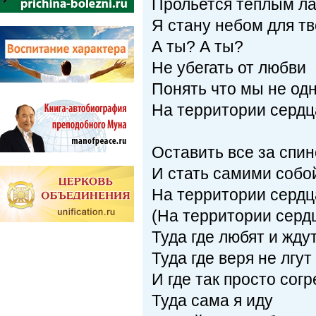
Прольется теплым л
Я стану небом для т
А ты? А ты?
Не убегать от любви
Понять что мы не од
На территории серд
Оставить все за спи
И стать самими соб
На территории серд
(На территории серд
Туда где любят и жду
Туда где веря не лгут
И где так просто сог
Туда сама я иду