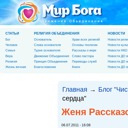
СТАТЬИ
РЕЛИГИЯ ОБЪЕДИНЕНИЯ
НОВОСТИ
Бог
Основатель
Храм всех религий
Новости рели
Человек
Слова основателя
Основы теологии
Новости куль
Cемья
Турне основателя
Рассказы о вере
Новости НКО
Вера
Движение Объединения
Слово пастора
Новости ДО в
Религия
Принцип Объединения
Переводы служб
Новости ДО в
Жизнь вечная
Благословение
Книги
Новости ДО в
Главная
Блог "Чи
→
сердца"
Женя Рассказ
06.07.2011 - 16:08