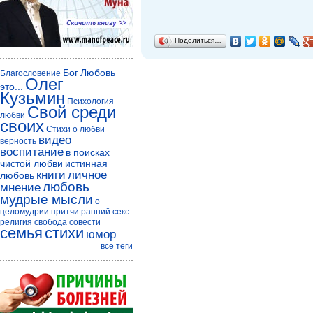
Поделиться…
Бог
Любовь
Благословение
Олег
это...
Кузьмин
Психология
Свой среди
любви
своих
Стихи о любви
видео
верность
воспитание
в поисках
чистой любви
истинная
книги
личное
любовь
любовь
мнение
мудрые мысли
о
целомудрии
притчи
ранний секс
религия
свобода совести
семья
стихи
юмор
все теги