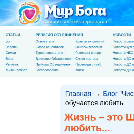
СТАТЬИ
РЕЛИГИЯ ОБЪЕДИНЕНИЯ
НОВОСТИ
Бог
Основатель
Храм всех религий
Новости рели
Человек
Слова основателя
Основы теологии
Новости куль
Cемья
Турне основателя
Рассказы о вере
Новости НКО
Вера
Движение Объединения
Слово пастора
Новости ДО в
Религия
Принцип Объединения
Переводы служб
Новости ДО в
Жизнь вечная
Благословение
Книги
Новости ДО в
Главная
Блог "Чи
→
обучается любить...
Жизнь – это 
любить...