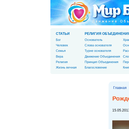
СТАТЬИ
РЕЛИГИЯ ОБЪЕДИНЕНИ
Бог
Основатель
Хра
Человек
Слова основателя
Осн
Cемья
Турне основателя
Рас
Вера
Движение Объединения
Сло
Религия
Принцип Объединения
Пер
Жизнь вечная
Благословение
Кни
Главная
Рожд
15.05.2013