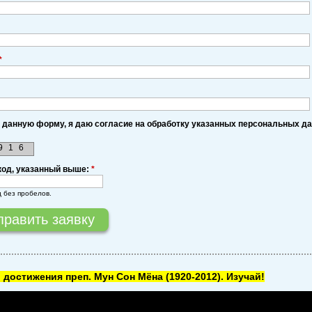
*
 данную форму, я даю согласие на обработку указанных персональных д
9
1
6
код, указанный выше:
*
д без пробелов.
 достижения преп. Мун Сон Мёна
(1920-2012). Изучай!