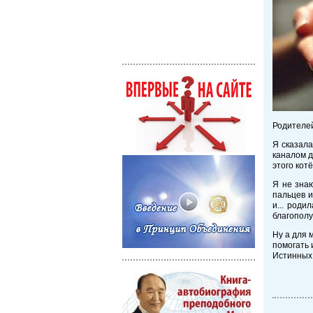
Родителе
Я сказала
каналом д
этого кот
Я не знаю
пальцев и
и... роди
благополу
Ну а для 
помогать 
Истинных 