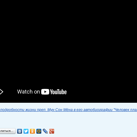
подробности жизни преп. Мун Сон Мёна в его автобиографии "Человек пл
елиться…