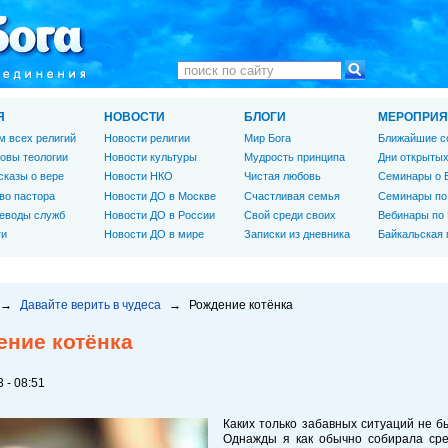
Я
НОВОСТИ
БЛОГИ
МЕРОПРИЯ
м всех религий
Новости религии
Мир Бога
Ближайшие с
овы теологии
Новости культуры
Мудрость принципа
Дни открытых
сказы о вере
Новости НКО
Чистая любовь
Семинары о 
во пастора
Новости ДО в Москве
Счастливая семья
Семинары по
еводы служб
Новости ДО в России
Свой среди своих
Вебинары по
ги
Новости ДО в мире
Записки из дневника
Байкальская
→
Давайте верить в чудеса
→
Рождение котёнка
ение котёнка
 - 08:51
Каких только забавных ситуаций не б
Однажды я как обычно собирала сре