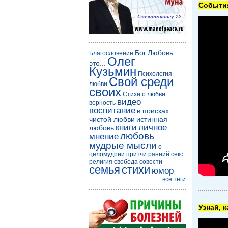
Cобытия
Бог
Любовь
Благословение
Олег
это...
Кузьмин
Психология
Свой среди
любви
своих
Стихи о любви
видео
верность
воспитание
в поисках
чистой любви
истинная
книги
личное
любовь
любовь
мнение
мудрые мысли
о
целомудрии
притчи
ранний секс
религия
свобода совести
семья
стихи
юмор
все теги
Узнай, 