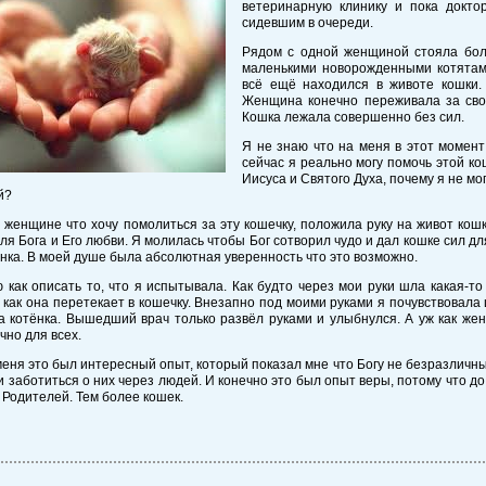
ветеринарную клинику и пока докто
сидевшим в очереди.
Рядом с одной женщиной стояла боль
маленькими новорожденными котятами
всё ещё находился в животе кошки. 
Женщина конечно переживала за сво
Кошка лежала совершенно без сил.
Я не знаю что на меня в этот момент
сейчас я реально могу помочь этой ко
Иисуса и Святого Духа, почему я не м
й?
 женщине что хочу помолиться за эту кошечку, положила руку на живот кош
ля Бога и Его любви. Я молилась чтобы Бог сотворил чудо и дал кошке сил дл
ёнка. В моей душе была абсолютная уверенность что это возможно.
 как описать то, что я испытывала. Как будто через мои руки шла какая-т
 как она перетекает в кошечку. Внезапно под моими руками я почувствовала
ла котёнка. Вышедший врач только развёл руками и улыбнулся. А уж как же
чно для всех.
меня это был интересный опыт, который показал мне что Богу не безразличны
и заботиться о них через людей. И конечно это был опыт веры, потому что до 
Родителей. Тем более кошек.