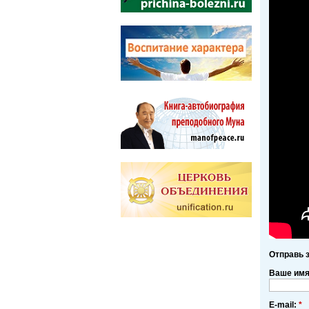
Отправь 
Ваше им
E-mail:
*