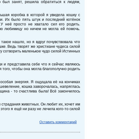
р был занят, решила обратиться к людям,
шая коробка в которой я увидела кошку с
. Их было пять штук и последний котёнок
У неё просто не хватало сил его родить.
ю любимицу но ничем не могла ей помочь.
 такое нашло, но я вдруг почувствовала что
шке. Ведь творят же христиане чудеса силой
огу сотворить маленькое чудо силой Истинных
ки и представила себе что я сейчас являюсь
я того, чтобы она могла благополучно родить
о особая энергия. Я ощущала её на кончиках
 шевеление, кошка заворочалась, напряглась
нщина - то счастлива была! Всё закончилось
 страдания животных. Он любит их, хочет им
этого я ещё ни разу не лечила кого-то силой
Оставить комментарий