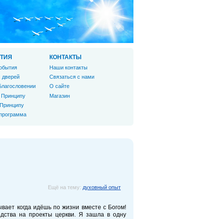
ТИЯ
КОНТАКТЫ
обытия
Наши контакты
 дверей
Связаться с нами
Благословении
О сайте
 Принципу
Магазин
 Принципу
 программа
Ещё на тему:
духовный опыт
ывает когда идёшь по жизни вместе с Богом!
дства на проекты церкви. Я зашла в одну