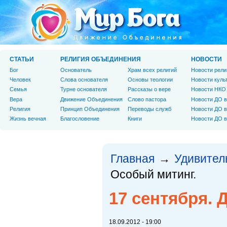
СТАТЬИ
РЕЛИГИЯ ОБЪЕДИНЕНИЯ
НОВОСТИ
Бог
Основатель
Храм всех религий
Новости рели
Человек
Слова основателя
Основы теологии
Новости куль
Cемья
Турне основателя
Рассказы о вере
Новости НКО
Вера
Движение Объединения
Слово пастора
Новости ДО в
Религия
Принцип Объединения
Переводы служб
Новости ДО в
Жизнь вечная
Благословение
Книги
Новости ДО в
Главная
Удивител
→
Особый митинг.
17 сентября. 
18.09.2012 - 19:00