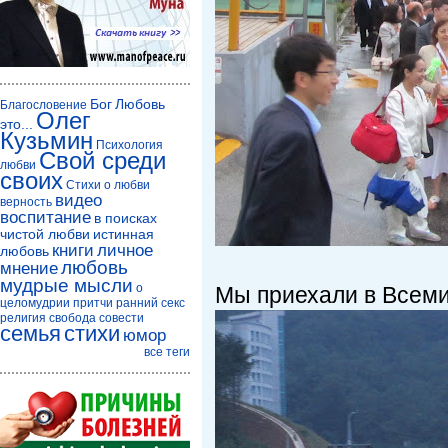
Бог
Любовь
Благословение
Олег
это...
Кузьмин
Психология
Свой среди
любви
своих
Стихи о любви
видео
верность
воспитание
в поисках
чистой любви
истинная
книги
личное
любовь
любовь
мнение
мудрые мысли
о
Мы приехали в Всеми
целомудрии
притчи
ранний секс
религия
свобода совести
семья
стихи
юмор
все теги