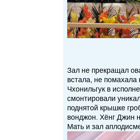
Зал не прекращал ова
встала, не помахала
Чхонильгук в исполне
смонтировали уника
поднятой крышке гро
вонджон. Хёнг Джин 
Мать и зал аплодисм