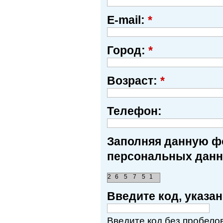
E-mail:
*
Город:
*
Возраст:
*
Телефон:
Заполняя данную фо
персональных данн
2
6
5
7
5
1
Введите код, указ
Введите код без пробелов