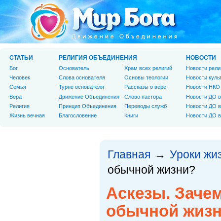
СТАТЬИ
РЕЛИГИЯ ОБЪЕДИНЕНИЯ
НОВОСТИ
Бог
Основатель
Храм всех религий
Новости рели
Человек
Слова основателя
Основы теологии
Новости куль
Cемья
Турне основателя
Рассказы о вере
Новости НКО
Вера
Движение Объединения
Слово пастора
Новости ДО в
Религия
Принцип Объединения
Переводы служб
Новости ДО в
Жизнь вечная
Благословение
Книги
Новости ДО в
Главная
Уроки жи
→
обычной жизни?
Аскезы. Зачем
обычной жиз