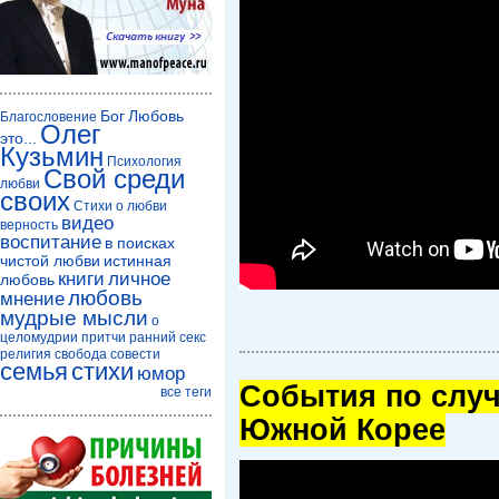
Бог
Любовь
Благословение
Олег
это...
Кузьмин
Психология
Свой среди
любви
своих
Стихи о любви
видео
верность
воспитание
в поисках
чистой любви
истинная
книги
личное
любовь
любовь
мнение
мудрые мысли
о
целомудрии
притчи
ранний секс
религия
свобода совести
семья
стихи
юмор
Cобытия по случ
все теги
Южной Корее