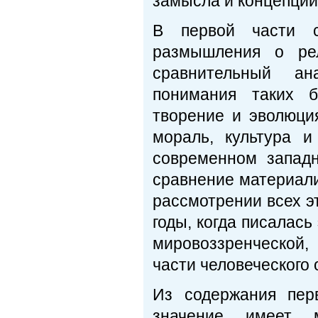
замысла и концепции
В первой части с
размышления о рел
сравнительный ан
понимания таких б
творение и эволюция
мораль, культура и
современном запад
сравнение материали
рассмотрении всех э
годы, когда писалась
мировоззренческой,
части человеческого
Из содержания пер
значение имеет м