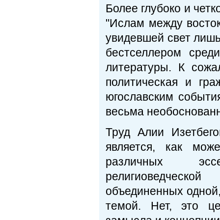
Более глубоко и четк
"Ислам между восток
увидевшей свет лишь
бестселлером сред
литературы. К сожа
политическая и гра
югославским события
весьма необоснованн
Труд Алии Изетбег
является, как мож
различных эссе
религиоведческо
объединенных одной,
темой. Нет, это ц