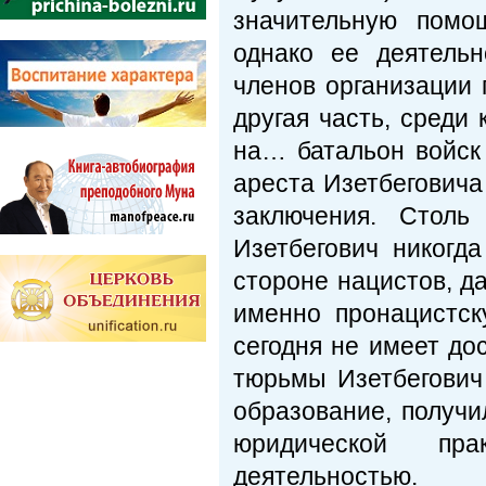
значительную помо
однако ее деятельн
членов организации 
другая часть, среди
на… батальон войск
ареста Изетбеговича
заключения. Столь
Изетбегович никогд
стороне нацистов, да
именно пронацистск
сегодня не имеет до
тюрьмы Изетбегович
образование, получи
юридической пр
деятельностью.