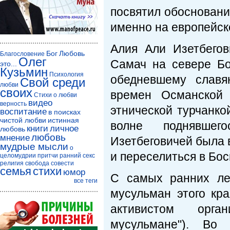
посвятил обосновани
именно на европейск
Алия Али Изетбегов
Бог
Любовь
Благословение
Олег
Самач на севере Бо
это...
Кузьмин
Психология
обедневшему славя
Свой среди
любви
своих
времен Османской 
Стихи о любви
видео
верность
этнической турчанко
воспитание
в поисках
чистой любви
истинная
волне поднявшег
книги
личное
любовь
любовь
мнение
Изетбеговичей была 
мудрые мысли
о
и переселиться в Бо
целомудрии
притчи
ранний секс
религия
свобода совести
семья
стихи
юмор
С самых ранних ле
все теги
мусульман этого кр
активистом орга
мусульмане"). Во