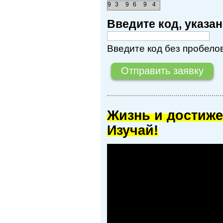
9
3
9
6
9
4
Введите код, указ
Введите код без пробелов
Жизнь и достиже
Изучай!