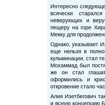
Интересно следующе
всячески старалс
неверующих и веру
пещеру на горе Хир
Мекку для продолжен
Однако, указывает Из
еще нельзя в полно
кульминации, стал те
Мохаммад был постя
же он стал глашат
оформились и крис
откровение стало ча
Алия Изетбегович та
и ясную концепцию Бо