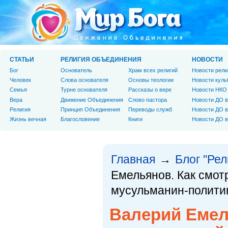
СТАТЬИ
РЕЛИГИЯ ОБЪЕДИНЕНИЯ
НОВОСТИ
Бог
Основатель
Храм всех религий
Новости рели
Человек
Слова основателя
Основы теологии
Новости куль
Cемья
Турне основателя
Рассказы о вере
Новости НКО
Вера
Движение Объединения
Слово пастора
Новости ДО в
Религия
Принцип Объединения
Переводы служб
Новости ДО в
Жизнь вечная
Благословение
Книги
Новости ДО в
Главная
Блог "Ре
→
Емельянов. Как смот
мусульманин-полити
Валерий Емел