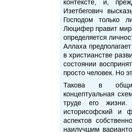
контексте, и, пре
Изетбегович высказ
Господом только л
Люцифер правит мир
определяется личнос
Аллаха предполагает 
в христианстве разви
состоянии восприня
просто человек. Но э
Такова в общих 
концептуальная схе
труде его жизни. 
историсофский и ф
аспектов собственн
наилучшим варианто