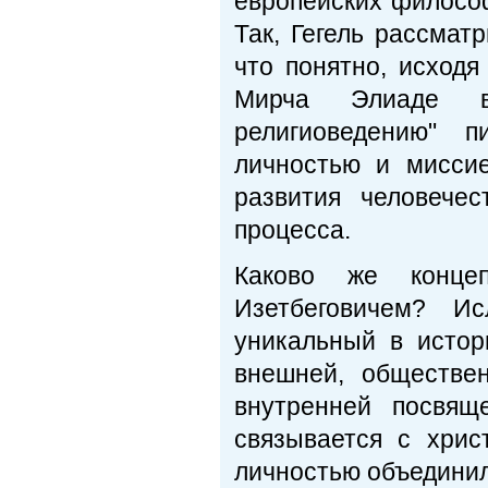
европейских филосо
Так, Гегель рассмат
что понятно, исход
Мирча Элиаде в
религиоведению" 
личностью и миссие
развития человече
процесса.
Каково же конце
Изетбеговичем? И
уникальный в истор
внешней, обществен
внутренней посвящ
связывается с хри
личностью объединил