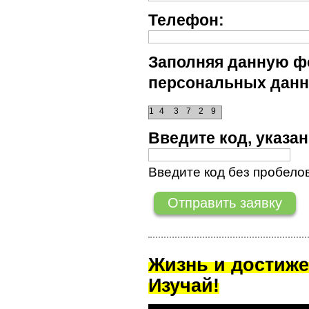
Телефон:
Заполняя данную фо
персональных данн
1
4
3
7
2
9
Введите код, указ
Введите код без пробелов
Жизнь и достиже
Изучай!