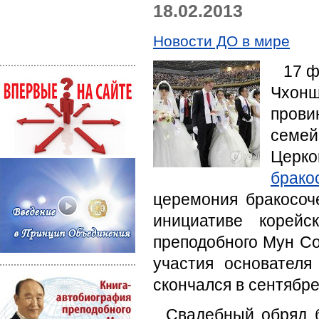
18.02.2013
Новости ДО в мире
17 ф
Чхонщ
прови
семей
Церко
брако
церемония бракосоч
инициативе корейс
преподобного Мун Со
участия основателя
скончался в сентябре
Свадебный обряд б