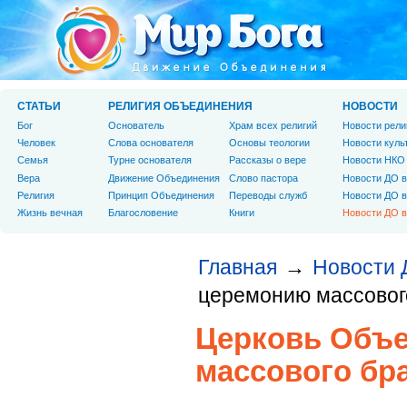
СТАТЬИ
РЕЛИГИЯ ОБЪЕДИНЕНИЯ
НОВОСТИ
Бог
Основатель
Храм всех религий
Новости рели
Человек
Слова основателя
Основы теологии
Новости куль
Cемья
Турне основателя
Рассказы о вере
Новости НКО
Вера
Движение Объединения
Слово пастора
Новости ДО в
Религия
Принцип Объединения
Переводы служб
Новости ДО в
Жизнь вечная
Благословение
Книги
Новости ДО в
Главная
Новости 
→
церемонию массовог
Церковь Объе
массового бр