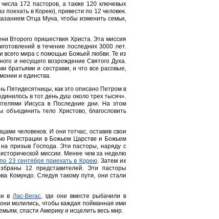
 числа 172 пасторов, а также 120 ключевых
аз поехать в Корею), привести по 12 человек.
азанием Отца Муна, чтобы изменить семьи,
ени Второго пришествия Христа. Эта миссия
иготовлений в течение последних 3000 лет.
и всего мира с помощью Божьей любви. Те из
рного и несущего возрождение Святого Духа.
и братьями и сестрами, и что все расовые,
монии и единства.
нь Пятидесятницы, как это описано Петром в
единилось в тот день душ около трех тысяч».
ителями Иисуса в Последние дни. На этом
ы объединить тело Христово, благословить
цами человеков. И они тотчас, оставив свои
лью Регистрации в Божьем Царстве и Божьем
я на призыв Господа. Эти пасторы, наряду с
исторической миссии. Менее чем за неделю
 по 23 сентября приехать в Корею
. Затем их
избраны 12 представителей. Эти пасторы
ва Комундо. Следуя такому пути, они стали
ли в
Лас-Вегас
, где они вместе рыбачили в
 они молились, чтобы каждая пойманная ими
мьям, спасти Америку и исцелить весь мир.