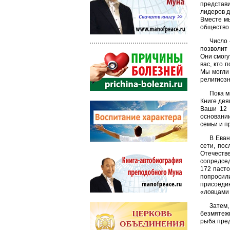
представи
лидеров д
Вместе м
общество 
Число 
позволит 
Они смогу
вас, кто 
Мы могли 
религиозн
Пока м
Книге дея
Ваши 12 
основани
семьи и п
В Еван
сети, пос
Отечестве
сопредсе
172 паст
попросил
присоедин
«ловцами 
Затем
безмятежн
рыба пред