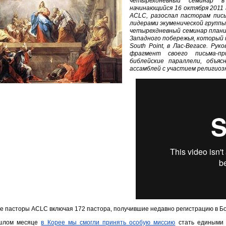
четырехдневный семинар 
начинающийся 16 октября 2011 
ACLC, разослал пасторам пис
лидерами экуменической группы
четырехдневный семинар плани
Западного побережья, который 
South Point, в Лас-Вегасе. Р
фрагмент своего письма-пр
библейские параллели, объя
ассамблей с участием религиоз
е пасторы ACLC включая 172 пастора, получившие недавно регистрацию в Б
шлом месяце
в Корее мы смогли принять особую миссию
стать едиными 