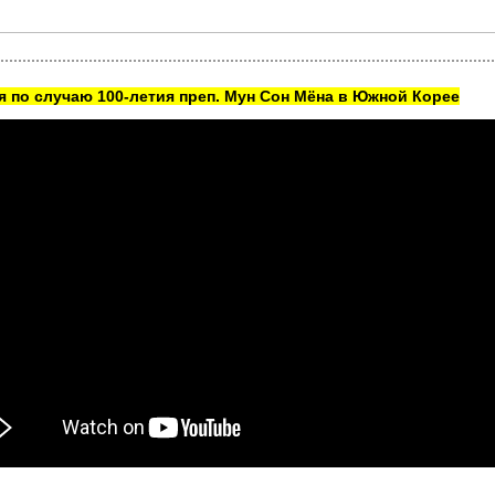
 по случаю 100-летия преп. Мун Сон Мёна в Южной Корее