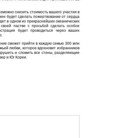
зможно снизить стоимость вашего участия в
жен будет сделать пожертвование от сердца
дет в одном из прекраснейших океанических
своей пастве с просьбой сделать особое
истрация будет проводиться через ваших
ю.
ение сможет прийти в каждую семью 300 млн
жьей любви, которое вдохновит избранников
окрушить и сломить все стены, разделяющие
вер и Юг Кореи.