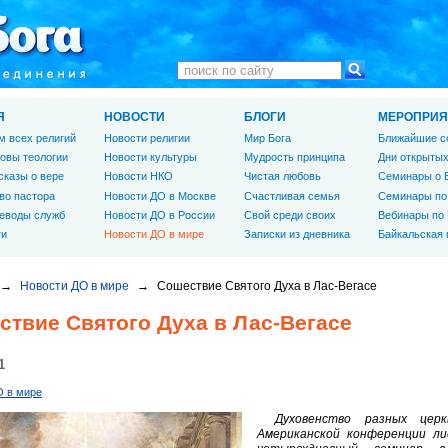
Я
НОВОСТИ
БЛОГИ
МЕРОПРИЯ
м всех религий
Новости религии
Мир Бога
Ближайшие с
овы теологии
Новости культуры
Мудрость принципа
Дни открытых
сказы о вере
Новости НКО
Чистая любовь
Семинары о 
во пастора
Новости ДО в Москве
Счастливая семья
Семинары по
еводы служб
Новости ДО в России
Свой среди своих
Вебинары по
ги
Новости ДО в мире
Записки из дневника
Байкальская
→
Новости ДО в мире
→
Сошествие Святого Духа в Лас-Вегасе
ствие Святого Духа в Лас-Вегасе
1
О в мире
Духовенство разных цер
Американской конференции ли