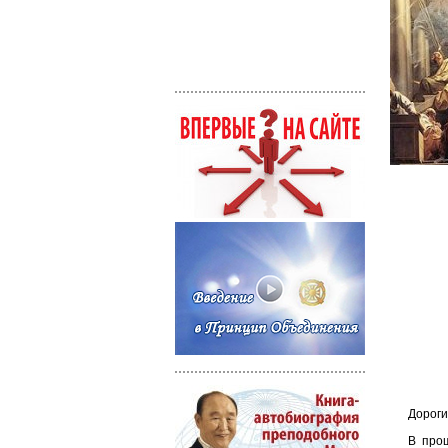
Дороги
В про