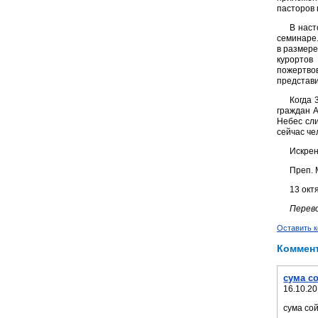
пасторов 
В наст
семинаре.
в размере
курортов
пожертво
представи
Когда 
граждан А
Небес сли
сейчас че
Искрен
Преп. 
13 окт
Перево
Оставить 
Коммен
сума со
16.10.20
сума сой