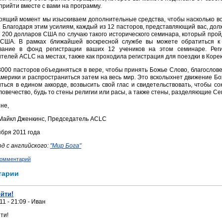
прийти вместе с вами на программу.
оящий момент мы изыскиваем дополнительные средства, чтобы насколько во
 Благодаря этим усилиям, каждый из 12 пасторов, представляющий вас, дол
 200 долларов США по случаю такого исторического семинара, который прой
 США. В рамках ближайшей воскресной службе вы можете обратиться к 
вание в фонд регистрации ваших 12 учеников на этом семинаре. Рег
телей ACLC на местах, также как проходила регистрация для поездки в Коре
3000 пасторов объединяться в вере, чтобы принять Божье Слово, благослов
мерики и распространиться затем на весь мир. Это всколыхнет движение Бо
ться в едином аккорде, возвысить свой глас и свидетельствовать, чтобы с
ловечество, будь то стены религии или расы, а также стены, разделяющие Се
не,
Майкл Дженкинс, Председатель ACLC
ября 2011 года
д с английского:
"Мир Бога"
комментарий
тарии
йти!
11 - 21:09 - Иван
ти!