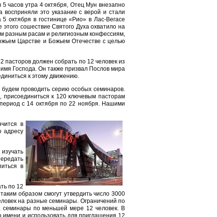
в 5 часов утра 4 октября, Отец Мун внезапно
а восприняли это указание с верой и стали
 5 октября в гостинице «Рио» в Лас-Вегасе
 этого сошествие Святого Духа охватило на
ым разным расам и религиозным конфессиям,
ожьем Царстве и Божьем Отечестве с целью
2 пасторов должен собрать по 12 человек из
 имя Господа. Он также призвал Послов мира
диниться к этому движению.
 будем проводить серию особых семинаров.
, присоединиться к 120 ключевым пасторам
 период с 14 октября по 22 ноября. Нашими
нчится в
о адресу
изучать
передать
иться в
ть по 12
 таким образом смогут утвердить число 3000
человек на разные семинары. Ограничений по
а семинары по меньшей мере 12 человек. В
о имени и использовать для приглашения 12