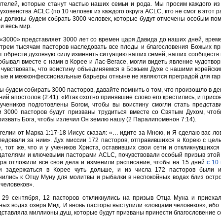
телей, которые станут частью наших семьи и рода. Мы просим каждого из
уховенства ACLC (по 10 человек из каждого округа ACLC, кто не смог в этот р
ы должны будем собрать 3000 человек, которые будут отмечены особым пом
и весь мир.
«3000» представляет 3000 лет со времен царя Давида до наших дней, врем
трем тысячам пасторов наследовать все плоды и благословения Божьих пр
т обрести духовную силу изменить ситуацию наших семей, наших сообществ 
побывал вместе с нами в Корее и Лас-Вегасе, могли видеть явление чудотво
чувствовать, что воистину объединяемся в Божьем Духе с нашими корейским
ые и межконфессиональные барьеры отныне не являются преградой для гар
ы будем собирать 3000 пасторов, давайте помнить о том, что произошло в де
ний апостолов (2:41): «Итак охотно принявшие слово его крестились, и присо
учеников подготовлены Богом, чтобы вы воистину смогли стать представ
и 3000 пасторов будут призваны трудиться вместе со Святым Духом, чтоб
ризвать Бога, чтобы излечил Он землю нашу (2 Паралипоменон 7:14).
гелии от Марка 1:17-18 Иисус сказал: «… идите за Мною, и Я сделаю вас лов
ледовали за ним». Дух миссии 172 пасторов, отправившихся в Корею с це
, тот же, что и у учеников Христа, оставивших свои сети и откликнувшихс
дателями и ключевыми пасторами ACLC, почувствовали особый призыв этой 
ора отложили все свои дела и изменили расписание, чтобы на 15 дней
с 10
и задержаться в Корее чуть дольше, и из числа 172 пасторов были 
ились к Отцу Муну для молитвы и рыбалки в неспокойных водах близ остро
человеков».
, 29 сентября, 12 пасторов откликнулись на призыв Отца Муна и приеха
ых водах озера Мид. И вновь пасторы выступили «ловцами человеков», ибо
ставляла миллионы душ, которые будут призваны принести благословение се