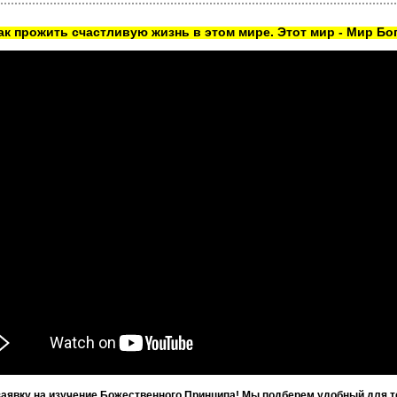
как прожить счастливую жизнь в этом мире. Этот мир - Мир Бог
заявку на изучение Божественного Принципа! Мы подберем удобный для т