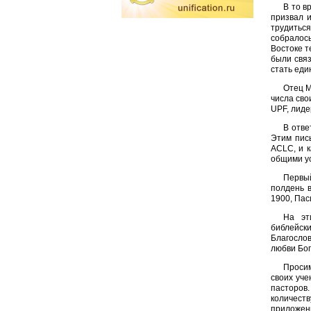
В то в
призвал и
трудиться
собралось
Востоке т
были свя
стать еди
Отец М
числа сво
UPF, лиде
В отве
Этим пис
ACLC, и к
общими у
Первый
полдень в
1900, Пас
На эт
библейски
Благосло
любви Бог
Просим
своих уче
пасторов.
количест
приложени