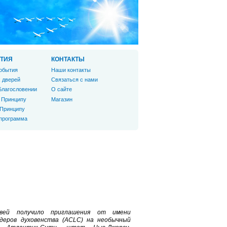
ТИЯ
КОНТАКТЫ
обытия
Наши контакты
 дверей
Связаться с нами
Благословении
О сайте
 Принципу
Магазин
 Принципу
 программа
квей получило приглашения от имени
деров духовенства (ACLC) на необычный