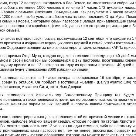
ремя, когда 12 пасторов находились в Лас-Вегасе, на молитвенном собрании 
х собрать не менее 1000 человек в течение 24 часов. 172 духовных лидер
 наряду с семьями Движения Объединения. Как результат в 7 часов вечера
 1200 гостей, чтобы услышать безотлагательное послание Отца Муна. После
е семьи из Кореи, с которыми семьи пасторов с Запада, принадлежащие сам
заны посредством корейских фамилий, данных им во время регистрации в Б
ной семьей.
ун вновь повторил свой призыв, прозвучавший 12 сентября, что каждый из 17
их прихожан и избранных верующих своих церквей и семей, чтобы восславить
ров Федерации женщин за мир во всем мире, а также молодежь КАРПа присое
т на призыв Отца Муна, каждую неделю в течение последующих 40 дней мы
ьмом и своей молитвой мы обращаемся к 172 пасторам, посетившим Корею
аждому привести по 12 пасторов на одну из программ в течение 40 дней в
силиями будут утверждены 3000 избранных людей.
 семинар начнется в 7 часов вечера в воскресенье 16 октября, и зако
 среду 19 октября. Он пройдет в гостинице «Балли» (Bally’s Atlantic City) п
ифик авеню, Атлантик-Сити, штат Нью-Джерси.
их семинарах по Изначальному Божественному Принципу мы будем 
е принципы, а также проведем встречи, где поговорим о том, как на практике 
вение женатым парам ваших Церквей и помочь вашим прихожанам укреп
а.
 вас зарегистрироваться для исполнения этой исторической миссии и отыска
ников, наиболее близких вашему сердцу, которые пойдут по стопам Христа и
 Вы можете пригласить все 12 человек на один семинар, либо по нескольку 
ву приглашенных вами пасторов нет. Тем не менее, просим вас привести н
и к письму есть краткое обращение, которое вы можете подписать от своег