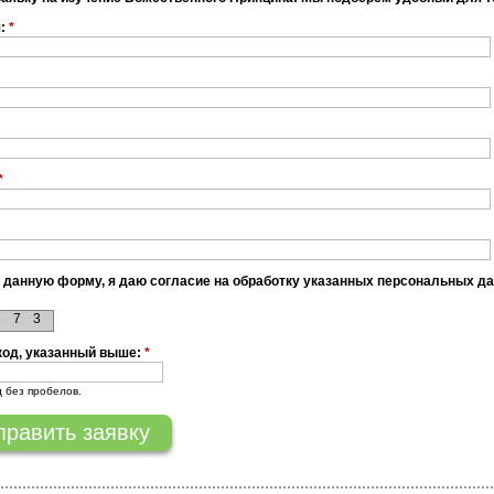
я:
*
*
 данную форму, я даю согласие на обработку указанных персональных д
5
7
3
код, указанный выше:
*
д без пробелов.