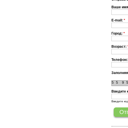
Ваше им
E-mail:
*
Город:
*
Возраст:
Телефон:
Заполняя
5
5
9
Введите 
Введите ко