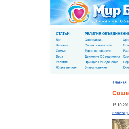
СТАТЬИ
РЕЛИГИЯ ОБЪЕДИНЕНИ
Бог
Основатель
Хра
Человек
Слова основателя
Осн
Cемья
Турне основателя
Рас
Вера
Движение Объединения
Сло
Религия
Принцип Объединения
Пер
Жизнь вечная
Благословение
Кни
Главная
Соше
15.10.201
Новости Д