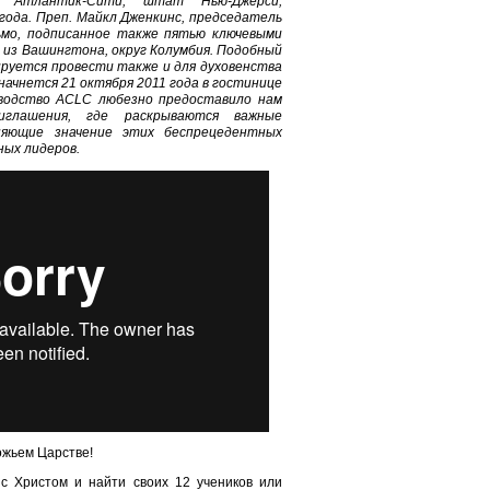
в Атлантик-Сити, штат Нью-Джерси,
года. Преп. Майкл Дженкинс, председатель
ьмо, подписанное также пятью ключевыми
 из Вашингтона, округ Колумбия. Подобный
руется провести также и для духовенства
начнется 21 октября 2011 года в гостинице
уководство ACLC любезно предоставило нам
иглашения, где раскрываются важные
сняющие значение этих беспрецедентных
ных лидеров.
ожьем Царстве!
с Христом и найти своих 12 учеников или