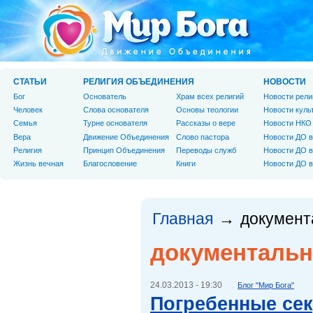
СТАТЬИ
РЕЛИГИЯ ОБЪЕДИНЕНИЯ
НОВОСТИ
Бог
Основатель
Храм всех религий
Новости рели
Человек
Слова основателя
Основы теологии
Новости куль
Cемья
Турне основателя
Рассказы о вере
Новости НКО
Вера
Движение Объединения
Слово пастора
Новости ДО в
Религия
Принцип Объединения
Переводы служб
Новости ДО в
Жизнь вечная
Благословение
Книги
Новости ДО в
Главная
докумен
→
документаль
24.03.2013 - 19:30
Блог "Мир Бога"
Погребенные се