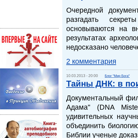
Очередной докумен
разгадать секре
основываются на вн
результатах археоло
недосказано человече
2 комментария
10.03.2013 - 20:00
Блог "Мир Бога"
Тайны ДНК: в по
Документальный филь
Адама" (DNA Miste
удивительных научн
объединить биологию
Библии ученые доказ