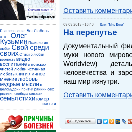
Оставить комментар
09.03.2013 - 16:40
Блог "Мир Бога"
На перепутье
Бог
Любовь
Благословение
Олег
это...
Кузьмин
Психология
Документальный фи
Свой среди
любви
своих
муки нового мирово
Стихи о любви
видео
верность
Worldview) дета
воспитание
в поисках
чистой любви
истинная
человечества и зар
книги
личное
любовь
любовь
мнение
наш мир изнутри.
мудрые мысли
о
целомудрии
притчи
ранний секс
Оставить комментар
религия
свобода совести
семья
стихи
юмор
все теги
Поделиться…