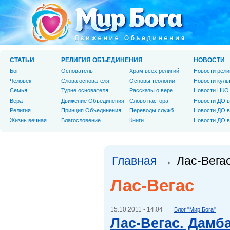
СТАТЬИ
РЕЛИГИЯ ОБЪЕДИНЕНИЯ
НОВОСТИ
Бог
Основатель
Храм всех религий
Новости рели
Человек
Слова основателя
Основы теологии
Новости куль
Cемья
Турне основателя
Рассказы о вере
Новости НКО
Вера
Движение Объединения
Слово пастора
Новости ДО в
Религия
Принцип Объединения
Переводы служб
Новости ДО в
Жизнь вечная
Благословение
Книги
Новости ДО в
Главная
Лас-Вега
→
Лас-Вегас
15.10.2011 - 14:04
Блог "Мир Бога"
Лас-Вегас. Дамб