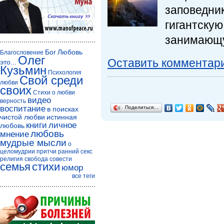
заповедни
гигантску
занимающу
Бог
Любовь
Благословение
Олег
Оставить комментар
это...
Кузьмин
Психология
Свой среди
любви
своих
Стихи о любви
видео
верность
воспитание
Поделиться…
в поисках
чистой любви
истинная
книги
личное
любовь
любовь
мнение
мудрые мысли
о
целомудрии
притчи
ранний секс
религия
свобода совести
семья
стихи
юмор
все теги