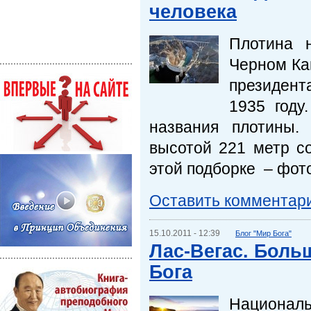
человека
Плотина 
Черном Кан
президент
1935 году
названия плотины. 
высотой 221 метр со
этой подборке – фот
Оставить комментар
15.10.2011 - 12:39
Блог "Мир Бога"
Лас-Вегас. Боль
Бога
Национал