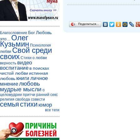
Поделиться…
Бог
Любовь
Благословение
Олег
это...
Кузьмин
Психология
Свой среди
любви
своих
Стихи о любви
видео
верность
воспитание
в поисках
чистой любви
истинная
книги
личное
любовь
любовь
мнение
мудрые мысли
о
целомудрии
притчи
ранний секс
религия
свобода совести
семья
стихи
юмор
все теги