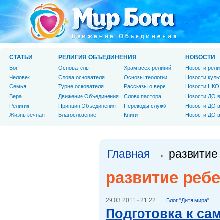
СТАТЬИ
РЕЛИГИЯ ОБЪЕДИНЕНИЯ
НОВОСТИ
Бог
Основатель
Храм всех религий
Новости рели
Человек
Слова основателя
Основы теологии
Новости куль
Cемья
Турне основателя
Рассказы о вере
Новости НКО
Вера
Движение Объединения
Слово пастора
Новости ДО в
Религия
Принцип Объединения
Переводы служб
Новости ДО в
Жизнь вечная
Благословение
Книги
Новости ДО в
Главная
развитие
→
развитие реб
29.03.2011 - 21:22
Блог "Дитя мира"
Подготовка к са