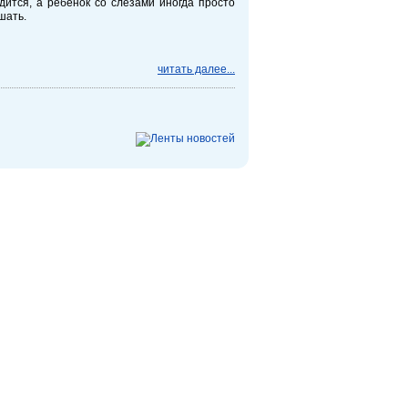
дится, а ребенок со слезами иногда просто
шать.
читать далее...