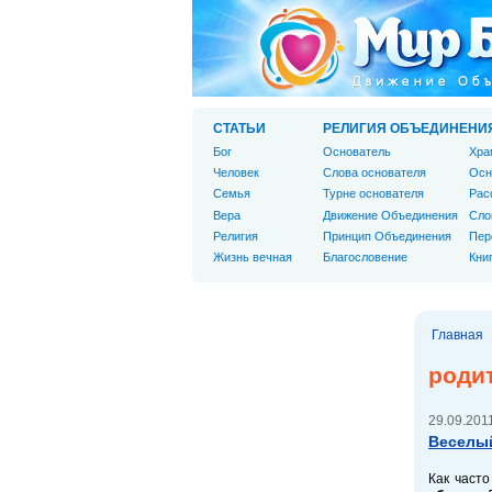
СТАТЬИ
РЕЛИГИЯ ОБЪЕДИНЕНИ
Бог
Основатель
Хра
Человек
Слова основателя
Осн
Cемья
Турне основателя
Рас
Вера
Движение Объединения
Сло
Религия
Принцип Объединения
Пер
Жизнь вечная
Благословение
Кни
Главная
роди
29.09.2011
Веселый
Как часто