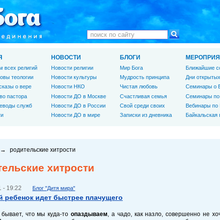
Я
НОВОСТИ
БЛОГИ
МЕРОПРИЯ
м всех религий
Новости религии
Мир Бога
Ближайшие с
овы теологии
Новости культуры
Мудрость принципа
Дни открытых
сказы о вере
Новости НКО
Чистая любовь
Семинары о 
во пастора
Новости ДО в Москве
Счастливая семья
Семинары по
еводы служб
Новости ДО в России
Свой среди своих
Вебинары по
ги
Новости ДО в мире
Записки из дневника
Байкальская
→
родительские хитрости
тельские хитрости
 - 19:22
Блог "Дитя мира"
 ребенок идет быстрее плачущего
 бывает, что мы куда-то
опаздываем
, а чадо, как назло, совершенно не х