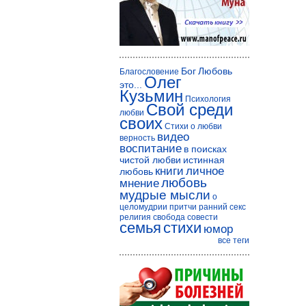
Бог
Любовь
Благословение
Олег
это...
Кузьмин
Психология
Свой среди
любви
своих
Стихи о любви
видео
верность
воспитание
в поисках
чистой любви
истинная
книги
личное
любовь
любовь
мнение
мудрые мысли
о
целомудрии
притчи
ранний секс
религия
свобода совести
семья
стихи
юмор
все теги