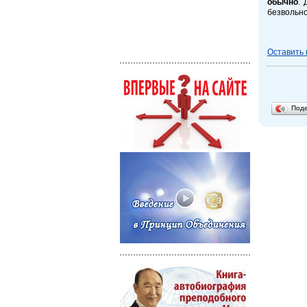
обычно
. 
безвольно
Оставить
Под