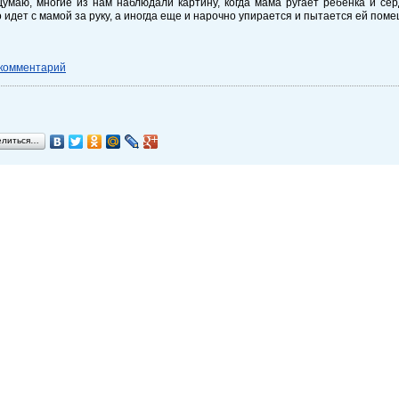
Думаю, многие из нам наблюдали картину, когда мама ругает ребенка и сер
 идет с мамой за руку, а иногда еще и нарочно упирается и пытается ей поме
 комментарий
елиться…