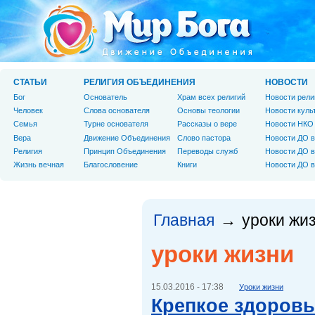
СТАТЬИ
РЕЛИГИЯ ОБЪЕДИНЕНИЯ
НОВОСТИ
Бог
Основатель
Храм всех религий
Новости рели
Человек
Слова основателя
Основы теологии
Новости куль
Cемья
Турне основателя
Рассказы о вере
Новости НКО
Вера
Движение Объединения
Слово пастора
Новости ДО в
Религия
Принцип Объединения
Переводы служб
Новости ДО в
Жизнь вечная
Благословение
Книги
Новости ДО в
Главная
уроки жи
→
уроки жизни
15.03.2016 - 17:38
Уроки жизни
Крепкое здоровь