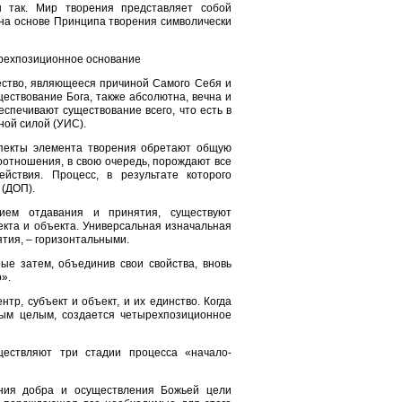
 так. Мир творения представляет собой
 на основе Принципа творения символически
ырехпозиционное основaние
щество, являющееся причиной Самого Себя и
ствование Бога, также абсолютна, вечна и
еспечивают существование всего, что есть в
ой силой (УИС).
спекты элемента творения обретают общую
оотношения, в свою очередь, порождают все
йствия. Процесс, в результате которого
 (ДОП).
ием отдавания и принятия, существуют
кта и объекта. Универсальная изначальная
ятия, – горизонтальными.
рые затем, объединив свои свойства, вновь
».
р, субъект и объект, и их единство. Когда
ным целым, создается четырехпозиционное
ществляют три стадии процесса «начало-
ния добра и осуществления Божьей цели