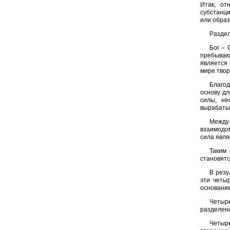
Итак, от
субстанци
или образ
Раздел
Бог – 
пребываю
является 
мире твор
Благод
основу дл
силы, не
вырабатыв
Между
взаимодо
сила явля
Таким 
становятс
В резу
эти четы
основание
Четыр
разделен
Четыр