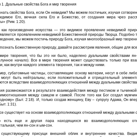
 1. Дуaльные свойствa Богa и мир творения
знать свойства Бога, если Он невидим? Мы можем постичьих, изучая сотворе
идимое Его, вечная сила Его и Божество, от создания мира чрез расс
ы» (Рим. 1:20).
 как произведение искусства — это видимое проявление невидимой прир
является проявлением невидимой Божественной природы Творца. Подобно то
ведение, мы можем постичь природу Бога, изучая многообразный мир творени
познать Божественную природу, давайте рассмотрим явления, общие для все
мире творения, что бы это ни было, наделено дуальными свойствами ян-
, лунное начало). Все в мире творения может существовать только при 
и, как внутри каждого элемента творения, так и между ними.
ер, субатомные частицы, составляющие основу материи, несут в себе либ
 могут быть нейтральны, если положительный и отрицательный элементы
ются вследствие взаимодополняющих отношений между дуальными свойствам
ия размножаются в результате взаимодействия между пестиком и тычинкой
аимоотношения между самцом и самкой. После того как Бог создал мужчин
одному» (Быт. 2:18). И, только создав женщину, Еву – супругу Адама, Он вп
ыт. 1:31).
все существует на основе взаимодополняющих отношений между дуальными с
о есть еще и другая пара находящихся во взаимодополняющих отн
альная, чем ян-сон и ым-сон.
 существующему присущи внешний облик и внутренние качества. Вид