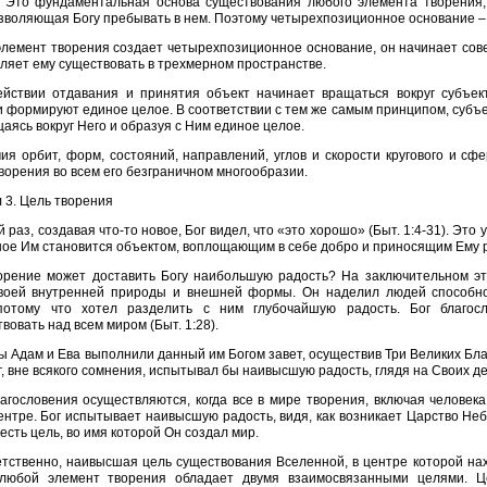
. Это фундаментальная основа существования любого элемента творения
зволяющая Богу пребывать в нем. Поэтому четырехпозиционное основание –
элемент творения создает четырехпозиционное основание, он начинает сов
ляет ему существовать в трехмерном пространстве.
йствии отдавания и принятия объект начинает вращаться вокруг субъек
и формируют единое целое. В соответствии с тем же самым принципом, субъек
щаясь вокруг Него и образуя с Ним единое целое.
ия орбит, форм, состояний, направлений, углов и скорости кругового и с
ворения во всем его безграничном многообразии.
 3. Цель творения
 раз, создавая что-то новое, Бог видел, что «это хорошо» (Быт. 1:4-31). Это у
ое Им становится объектом, воплощaющим в себе добро и приносящим Ему 
орение может доставить Богу наибольшую радость? Ha зaключительном э
воей внутренней природы и внешней формы. Он наделил людей способно
потому что хотел разделить с ним глубочайшую радость. Бог благос
вовать над всем миром (Быт. 1:28).
ы Адам и Ева выполнили данный им Богом завет, осуществив Три Великих Бл
г, вне всякого сомнения, испытывал бы наивысшую радость, глядя на Своих де
агословения осуществляются, когда все в мире творения, включая человек
ентре. Бог испытывает наивысшую радость, видя, как возникает Царство Не
и есть цель, во имя которой Он создал мир.
тственно, нaивысшая цель существования Вселенной, в центре которой нахо
любой элемент творения обладает двумя взaимосвязaнными целями. Це