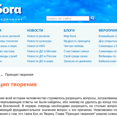
Я
НОВОСТИ
БЛОГИ
МЕРОПРИЯ
м всех религий
Новости религии
Мир Бога
Ближайшие с
овы теологии
Новости культуры
Мудрость принципа
Дни открытых
сказы о вере
Новости НКО
Чистая любовь
Семинары о 
во пастора
Новости ДО в Москве
Счастливая семья
Семинары по
еводы служб
Новости ДО в России
Свой среди своих
Вебинары по
ги
Новости ДО в мире
Записки из дневника
Байкальская
→
Принцип творения
цип творения
ние всей истории человечество стремилось разрешить вопросы, затрагивающ
черпывающие ответы не были найдены, ибо никому не удалось до конца по
 и Вселенной. В первую очередь необходимо разрешить не столько вопро
имеющий фундаментальное значение вопрос о его причинах. Невозможно по
ения о том, что такое Бог, их Творец. Глава "Принцип творения" широко осв