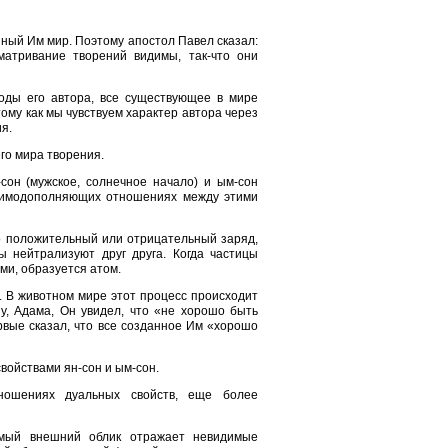
нный Им мир. Поэтому апостол Павел сказал:
матривание творений видимы, так-что они
оды его автора, все существующее в мире
му как мы чувствуем характер автора через
я.
го мира творения.
сон (мужское, солнечное начало) и ым-сон
взаимодополняющих отношениях между этими
о положительный или отрицательный заряд,
 нейтрализуют друг друга. Когда частицы
и, образуется атом.
. В животном мире этот процесс происходит
у, Адама, Он увидел, что «не хорошо быть
ервые сказал, что все созданное Им «хорошо
войствами ян-сон и ым-сон.
ошениях дуальных свойств, еще более
имый внешний облик отражает невидимые