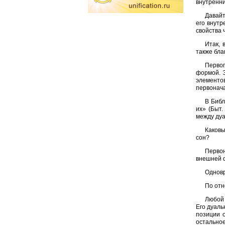
внутренни
Давайт
его внутр
свойства 
Итак, 
также бл
Первоп
формой. 
элементо
первонач
В Библ
их» (Быт.
между дуа
Каковы
сон?
Перво
внешней ф
Одновр
По отн
Любой 
Его дуаль
позиции 
остальное