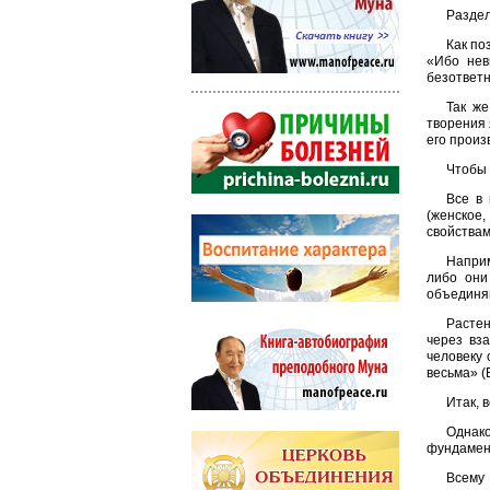
Раздел
Как по
«Ибо нев
безответн
Так же
творения 
его произ
Чтобы 
Все в 
(женское
свойствам
Наприм
либо они
объединя
Растен
через вз
человеку 
весьма» (Б
Итак, 
Однак
фундамент
Всему