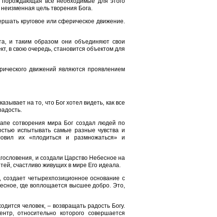
, порождающая все необходимые для этого
 неизменная цель творения Бога.
ершать круговое или сферическое движение.
та, и таким образом они объединяют свои
т, в свою очередь, становится объектом для
ферического движений являются проявлением
казывает на то, что Бог хотел видеть, как все
рaдость.
тaпе сотворения мирa Бог создaл людей по
стью испытывать самые разные чувства и
ловил их «плодиться и размножаться» и
агословения, и создали Царство Небесное на
тей, счастливо живущих в мире Его идеала.
а, создает четырехпозиционное основание с
бесное, где воплощается высшее добро. Это,
дится человек, – возвращать радость Богу.
нтр, относительно которого совершается