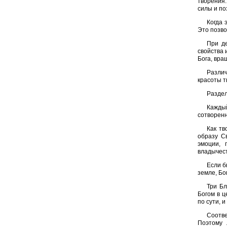
творения
силы и по
Когда 
Это позво
При де
свойства 
Бога, вра
Различ
красоты т
Раздел
Каждый
сотворенн
Как тв
образу С
эмоции, 
владычест
Если б
земле, Бо
Три Бл
Богом в ц
по сути, 
Соотве
Поэтому 