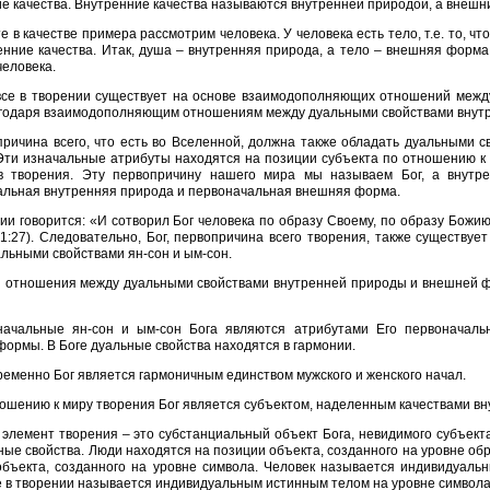
е качества. Внутренние качества называются внутренней природой, а внешн
е в качестве примера рассмотрим человека. У человека есть тело, т.е. то, ч
енние качества. Итак, душа – внутренняя природа, а тело – внешняя форм
человека.
все в творении существует на основе взаимодополняющих отношений между
агодаря взаимодополняющим отношениям между дуальными свойствами внут
ричина всего, что есть во Вселенной, должна также обладать дуальными 
Эти изначальные атрибуты находятся на позиции субъекта по отношению к
в творения. Эту первопричину нашего мира мы называем Бог, а внут
альная внутренняя природа и первоначальная внешняя форма.
ии говорится: «И сотворил Бог человека по образу Своему, по образу Божи
 1:27). Следовательно, Бог, первопричина всего творения, также существ
льными свойствами ян-сон и ым-сон.
 отношения между дуальными свойствами внутренней природы и внешней ф
начальные ян-сон и ым-сон Бога являются атрибутами Его первоначаль
ормы. В Боге дуальные свойства находятся в гармонии.
еменно Бог является гармоничным единством мужского и женского начал.
ошению к миру творения Бог является субъектом, наделенным качествами вн
элемент творения – это субстанциальный объект Бога, невидимого субъек
ные свойства. Люди находятся на позиции объекта, созданного на уровне обр
объекта, созданного на уровне символа. Человек называется индивидуаль
 в творении называется индивидуальным истинным телом на уровне символа