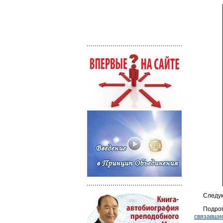
Следу
Подро
связавшис