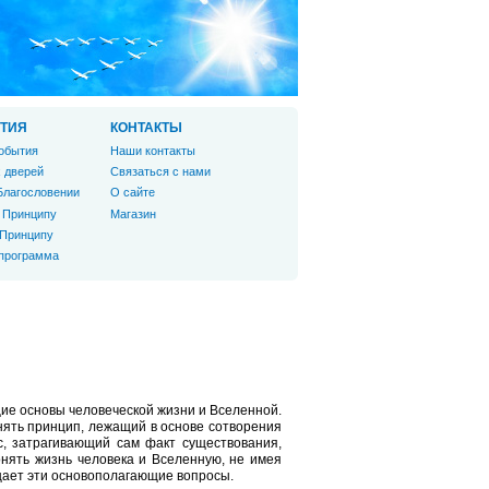
ТИЯ
КОНТАКТЫ
обытия
Наши контакты
 дверей
Связаться с нами
Благословении
О сайте
 Принципу
Магазин
 Принципу
 программа
ие основы человеческой жизни и Вселенной.
нять принцип, лежащий в основе сотворения
с, затрагивающий сам факт существования,
нять жизнь человека и Вселенную, не имея
ещает эти основополагающие вопросы.