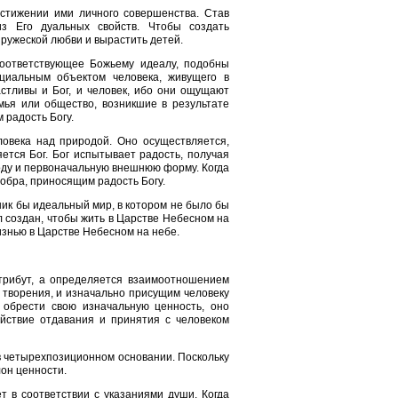
стижении ими личного совершенства. Став
з Его дуальных свойств. Чтобы создать
ружеской любви и вырастить детей.
соответствующее Божьему идеалу, подобны
нциальным объектом человека, живущего в
астливы и Бог, и человек, ибо они ощущают
мья или общество, возникшие в результате
 радость Богу.
ловека над природой. Оно осуществляется,
ется Бог. Бог испытывает радость, получая
оду и первоначальную внешнюю форму. Когда
обра, приносящим радость Богу.
ик бы идеальный мир, в котором не было бы
 создан, чтобы жить в Царстве Небесном на
изнью в Царстве Небесном на небе.
трибут, а определяется взаимоотношением
 творения, и изначально присущим человеку
 обрести свою изначальную ценность, оно
йствие отдавания и принятия с человеком
в четырехпозиционном основании. Поскольку
он ценности.
т в соответствии с указаниями души. Когда