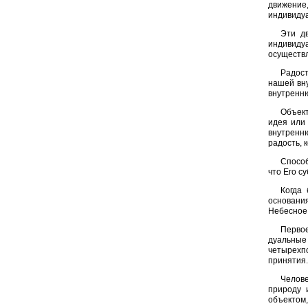
движение
индивиду
Эти дв
индивиду
осуществ
Радост
нашей вн
внутренн
Объект
идея или 
внутренн
радость, 
Способ
что Его 
Когда
основания
Небесное 
Первое
дуальные 
четырехпо
принятия.
Челове
природу 
объектом,