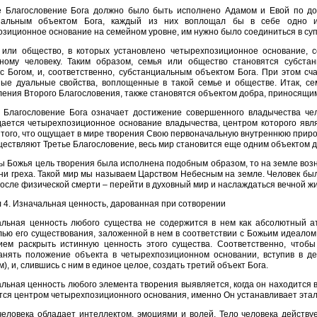
е Благословение Бога должно было быть исполнено Адамом и Евой по до
иальным объектом Бога, каждый из них воплощал бы в себе одно и
зиционное основание на семейном уровне, им нужно было соединиться в суп
 или общество, в которых установлено четырехпозиционное основание, 
ному человеку. Таким образом, семья или общество становятся субста
с Богом, и, соответственно, субстанциальным объектом Бога. При этом сч
ные дуальные свойства, воплощенные в такой семье и обществе. Итак, се
ения Второго Благословения, также становятся объектом добра, приносящим
 Благословение Бога означает достижение совершенного владычества че
дается четырехпозиционное основание владычества, центром которого явля
 того, что ощущает в мире творения Свою первоначальную внутреннюю прир
ествляют Третье Благословение, весь мир становится еще одним объектом д
ы Божья цель творения была исполнена подобным образом, то на земле возн
ни греха. Такой мир мы называем Царством Небесным на земле. Человек был
после физической смерти – перейти в духовный мир и наслаждаться вечной ж
 4. Изнaчaльнaя ценность, дaровaннaя при сотворении
льная ценность любого существа не содержится в нем как абсолютный а
ью его существования, заложенной в нем в соответствии с Божьим идеалом
ием раскрыть истинную ценность этого существа. Соответственно, чтобы
анять положение объекта в четырехпозиционном основании, вступив в де
м), и, слившись с ним в единое целое, создать третий объект Бога.
льная ценность любого элемента творения выявляется, когда он находится 
тся центром четырехпозиционного основания, именно Он устанавливает этал
еловека обладает интеллектом, эмоциями и волей. Тело человека действуе