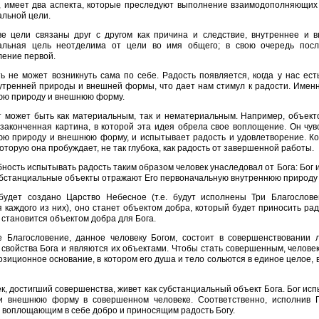
, имеет два аспекта, которые преследуют выполнение взаимодополняющих 
альной цели.
е цели связаны друг с другом как причина и следствие, внутреннее и в
альная цель неотделима от цели во имя общего; в свою очередь посл
ление первой.
ь не может возникнуть сама по себе. Радость появляется, когда у нас ес
утренней природы и внешней формы, что дает нам стимул к радости. Именн
юю природу и внешнюю форму.
 может быть как материальным, так и нематериальным. Например, объект
законченная картина, в которой эта идея обрела свое воплощение. Он чувс
юю природу и внешнюю форму, и испытывает радость и удовлетворение. Ког
которую она пробуждает, не так глубока, как радость от завершенной работы.
ность испытывать радость таким образом человек унаследовал от Бога: Бог и
субстанциальные объекты отражают Его первоначальную внутреннюю природ
 будет создано Царство Небесное (т.е. будут исполнены Три Благослов
 каждого из них), оно станет объектом добра, который будет приносить рад
становится объектом добра для Бога.
 Благословение, данное человеку Богом, состоит в совершенствовании 
свойства Бога и являются их объектами. Чтобы стать совершенным, челове
зиционное основание, в котором его душа и тело сольются в единое целое, в
к, достигший совершенства, живет как субстанциальный объект Бога. Бог и
и внешнюю форму в совершенном человеке. Соответственно, исполнив П
 воплощающим в себе добро и приносящим радость Богу.