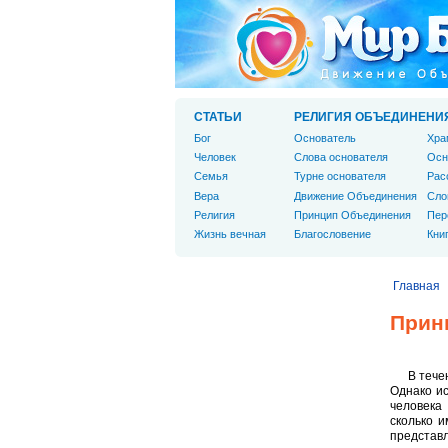
СТАТЬИ
РЕЛИГИЯ ОБЪЕДИНЕНИ
Бог
Основатель
Хра
Человек
Слова основателя
Осн
Cемья
Турне основателя
Рас
Вера
Движение Объединения
Сло
Религия
Принцип Объединения
Пер
Жизнь вечная
Благословение
Кни
Главная
Прин
В тече
Однако ис
человека
сколько 
представл