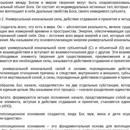
ношения между Богом и миром творения могут быть охарактеризованы
альный объект Бога. Он состоит из индивидуальных истинных тел, которые
но воплощают в себе дуальные свойства Бога, своего невидимого субъекта.
 2. Универсaльнaя изнaчaльнaя силa, действие отдaвaния и принятия и чет
Создатель всего, что есть в мире. Он – абсолютная реальность, вечное су
щее вне измерений времени и пространства. Энергия, обеспечивающая суще
причиной самой себя. Она – источник всех видов энергий и сил, которые об
ения. Мы называем эту основополагающую энергию универсальной изначальн
аря универсальной изначальной силе субъектный (С) и объектный (О) а
я взаимодействия и вступают во взаимоотношения друг с другом. Эти взаим
обходимые элементу творения для существования, преумножения и де
аются все необходимые силы, называется действием отдавания и принятия
 универсальной изначальной силой и силами, порожденными действ
полняющие отношения причины и следствия, внутреннего и внешнего, субъе
ется вертикальной силой, а силы, порожденные действием отдавания и прин
образом, Бог, начало, «разделяется» на две отдельные субстанции, кото
я единым целым. Мы называем этот процесс – «начало-разделение-единство
льтате, формируются четыре положения: начало, представляющее собой цент
ре элемента, вступая в действие отдавания и принятия, становятся еди
 (4ПО).
ехпозиционное основание создается, когда Бог, муж, жена и дети осу
ие-единство».
ехпозиционное основание – это фундаментальная основа для воплоще