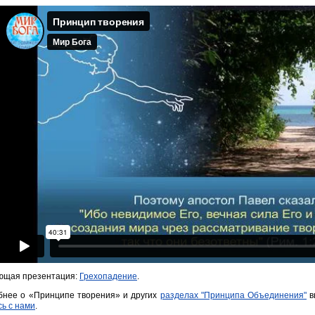
ющая презентация:
Грехопадение
.
бнее о «Принципе творения» и других
разделах "Принципа Объединения"
в
ь с нами
.