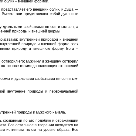
ий облик – внешней формой.
то представляет его внешний облик, и душа —
а. Вместе они представляют собой дуальные
 дуальными свойствами ян-сон и ым-сон, а
ренней природы и внешней формы.
свойствами: внутренней природой и внешней
 внутренней природе и внешней форме всех
реннюю природу и внешнюю форму Бога –
ю сотворил его; мужчину и женщину сотворил
ует на основе взаимодополняющих отношений
ормы и дуальными свойствами ян-сон и ым-
ной внутренне природы и первоначальной
утренней природы и мужского начала.
та, созданный по Его подобию и отражающий
аза. Все остальное в творении находится на
ным истинным телом на уровне образа. Все
.