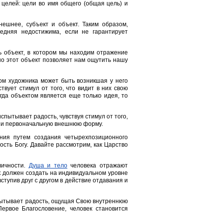
целей: цели во имя общего (общая цель) и
нешнее, субъект и объект. Таким образом,
едняя недостижима, если не гарантирует
ть объект, в котором мы находим отражение
о этот объект позволяет нам ощутить нашу
ом художника может быть возникшая у него
твует стимул от того, что видит в них свою
да объектом является еще только идея, то
спытывает радость, чувствуя стимул от того,
у и первоначальную внешнюю форму.
ения путем создания четырехпозиционного
ость Богу. Давайте рассмотрим, как Царство
личности.
Душа и тело
человека отражают
к должен создать на индивидуальном уровне
ступив друг с другом в действие отдавания и
спытывает радость, ощущая Свою внутреннюю
ервое Благословение, человек становится