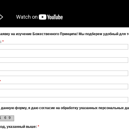
заявку на изучение Божественного Принципа! Мы подберем удобный для т
я:
*
*
 данную форму, я даю согласие на обработку указанных персональных д
1
6
9
код, указанный выше:
*