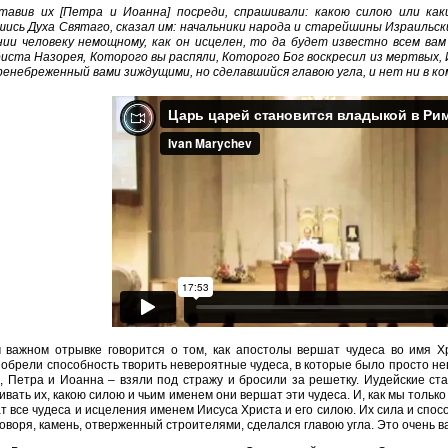
ставив их [Петра и Иоанна] посреди, спрашивали: какою силою или ка
шись Духа Святаго, сказал им: начальники народа и старейшины Израильск
нии человеку немощному, как он исцелен, то да будет известно всем вам
иста Назорея, Которого вы распяли, Которого Бог воскресил из мертвых, 
ренебреженный вами зиждущими, но сделавшийся главою угла, и нет ни в к
 важном отрывке говорится о том, как апостолы вершат чудеса во имя Х
 обрели способность творить невероятные чудеса, в которые было просто нев
, Петра и Иоанна – взяли под стражу и бросили за решетку. Иудейские с
вать их, какою силою и чьим именем они вершат эти чудеса. И, как мы только
т все чудеса и исцеления именем Иисуса Христа и его силою. Их сила и спос
оворя, камень, отверженный строителями, сделался главою угла. Это очень в