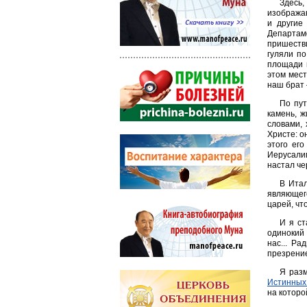
Здесь,
изобража
и другие
Департаме
пришестви
гуляли п
площади 
этом мест
наш брат 
По пут
камень, 
словами,
Христе: о
этого ег
Иерусалим
настал че
В Итал
являющег
царей, чт
И я ст
одинокий 
нас... Р
презрение
Я раз
Истинных 
на которо