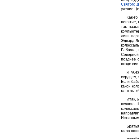
Святого Д
учение Ц
Как-то
понятие, 
так назы
компьютер
лишь перв
Эдвард Ло
колоссаль
Бабочка, 
Северной 
позднее 
входе сис
Я убеж
сердцем, 
Если бабо
какой кол
мантры «
Итак, 
вечного 
колоссал
направля
Истинным 
Братья
мира наш