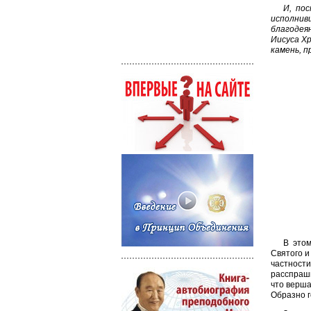
И, по
исполнив
благодея
Иисуса Хр
камень, п
В этом
Святого и
частности
расспраши
что верша
Образно г