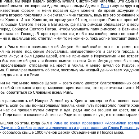
 в Риме, мы вчера видели роспись купола Сикстинской капеллы. Это одна 
ющий момент сотворения Адама, когда пальцы Адама и
Бога
тянутся друг к 
 известные фрески, и меня поразил один момент. Во время экскурсии я
нта второго поколения, и он сказал: «Мне так жаль, ведь все это основание
я Христа. И вот Христос, которому уже 91 год, посещает Рим как простой 
о площади Святого Петра в Ватикане, где папа римский обращается к вер
перед Собором Святого Петра. Чтобы услышать папу римского, в Ватикане
е оказался Господь Второго пришествия, и об этом вообще никто не знает!
– но я, выслушав его, ответил: «Ничто не кончено, пока Бог не поставит фина
и в Рим я много размышлял об Иисусе. Не забывайте, что в то время, ко
жил на земле, под сенью Иерусалима, могущественного и святого города, 
 хотя Иисус и был Царем царей, его не признали в Иерусалиме и не встре
н был изгоем общества и безвестным человеком. Хотя Иисус должен был пре
о преследовали, отправили на крест и убили. Я много думал об Иисусе,
а. Я начал размышлять об этом, поскольку мы каждый день читаем хундокхв
ред делать это в Риме.
ии не так много членов Церкви – всего около двухсот благословленных се
о собой святыню и центр мирового христианства, это практически ничто. 
обы обратиться со Словом ко всему Риму.
ал размышлять об Иисусе. Земной путь Христа никогда не был осенен сла
путь. Если бы мы по-настоящему поняли, какой путь предстояло пройти Хрис
ади нас он прошел путем смерти и ада, ради нас он взошел на крест, где
. Ради нашего спасения Истинные Родители прошли путь, в котором выразила
мышлял об этом, когда был
в Риме во время проведения «Ассамблеи вселен
Родителей небес, земли и человечества и провозглашения Слова Божьего 
й собралось свыше 1000 членов Церкви Объединения и Послов мира.