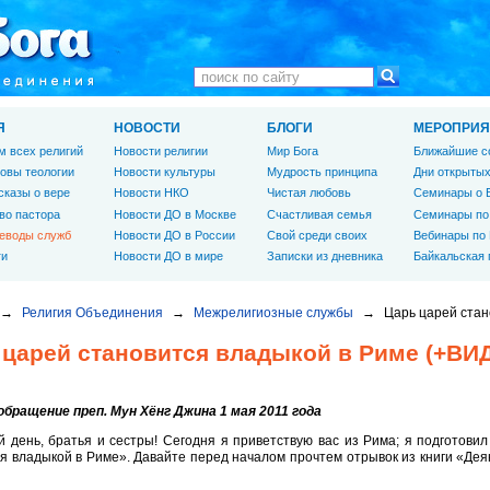
Я
НОВОСТИ
БЛОГИ
МЕРОПРИЯ
м всех религий
Новости религии
Мир Бога
Ближайшие с
овы теологии
Новости культуры
Мудрость принципа
Дни открытых
сказы о вере
Новости НКО
Чистая любовь
Семинары о 
во пастора
Новости ДО в Москве
Счастливая семья
Семинары по
еводы служб
Новости ДО в России
Свой среди своих
Вебинары по
ги
Новости ДО в мире
Записки из дневника
Байкальская
→
Религия Объединения
→
Межрелигиозные службы
→
Царь царей стан
 царей становится владыкой в Риме (+ВИ
бращение преп. Мун Хёнг Джина 1 мая 2011 года
 день, братья и сестры! Сегодня я приветствую вас из Рима; я подготови
я владыкой в Риме». Давайте перед началом прочтем отрывок из книги «Деяни