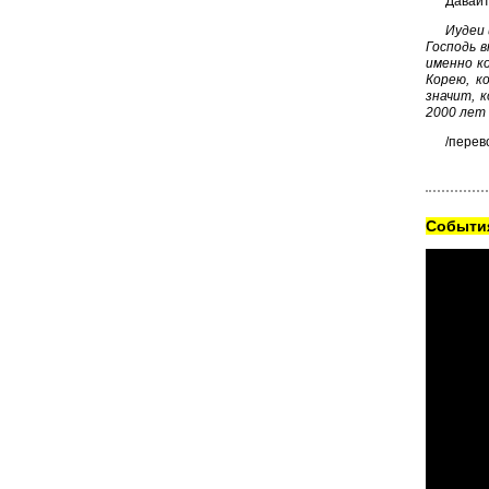
Давайт
Иудеи 
Господь 
именно к
Корею, к
значит, 
2000 лет
/перев
Cобытия