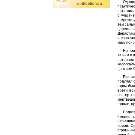
Одновр
практичес
пяти милл
с участи
подчеркну
Тем самым
церемони
Департаме
и сравнив
миллионов
Ни при
за ним в 
потерпел
колоссал
центром С
Еще мы
подумал о
город был
еретическ
сестер хо
мертвецов
городе, п
Подвер
именно х
Объедине
семей. О
огромным.
миру буду