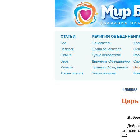
СТАТЬИ
РЕЛИГИЯ ОБЪЕДИНЕНИ
Бог
Основатель
Хра
Человек
Слова основателя
Осн
Cемья
Турне основателя
Рас
Вера
Движение Объединения
Сло
Религия
Принцип Объединения
Пер
Жизнь вечная
Благословение
Кни
Главная
Царь
Видеоо
Добрый
становитс
11: