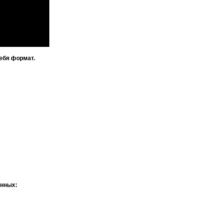
ебя формат.
анных: