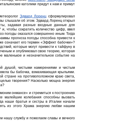
 итальянские католики придут к нам и примут
 метеоролог
Эдвард Лоренц
сформулировал
 вы слышали об этом. Эдвард Лоренц открыл
еты, задавая разные входные данные для
 и, чтобы сократить количество цифр, ввел
гноз погоды оказался совершенно иным. Тогда
раммы прогноза погоды способна привести к
 же означает его термин «Эффект бабочки»?
ствий, которые могут привести к тайфуну в
ученым и опубликовал свою теорию, которая
ое маленькое и незначительное событие на
ой душой, чистыми намерениями и чистым
извела бы бабочка, взмахивающая крыльями.
гой стране на противоположном краю света,
с целью творения? Насколько мощна энергия
та?
пумоним онмансе» и стремиться к построению
аже малейшие колебания способны вызвать
гда наши братья и сестры в Италии начали
лять из этого Храма энергию любви нашим
им нашу службу и пожелаем славы и вечного