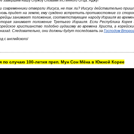
е завершим нашу службу словами Истинного Отца. Аджу!
и современники отвергли Иисуса, не так ли? Иисусу действительно пришло
вновь придет на землю, ему суждено встретить противостояние со сторо
орейцы занимают положение, соответствующее народу Израиля во времен
оторая занимает положение Третьего Израиля. Если Республика Корея 
корейское христианство подобно иудаизму во времена Христа, а корейск
 назад. Следовательно, они должны будут последовать за
Господом Второ
од с английского/
 по случаю 100-летия преп. Мун Сон Мёна в Южной Корее