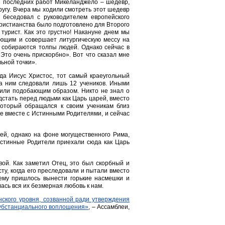
из последних работ Микеланджело – шедевр,
другу. Вчера мы ходили смотреть этот шедевр
 беседовал с руководителем европейского
 христианства было подготовлено для Второго
турист. Как это грустно! Накануне днем мы
ующим и совершает литургическую мессу на
 собираются толпы людей. Однако сейчас в
 Это очень прискорбно». Вот что сказал мне
льной точки».
гда Иисус Христос, тот самый краеугольный
за ним следовали лишь 12 учеников. Иными
тили подобающим образом. Никто не знал о
дстать перед людьми как Царь царей, вместо
 который обращался к своим ученикам близ
е вместе с Истинными Родителями, и сейчас
мей, однако на фоне могущественного Рима,
Истинные Родители приехали сюда как Царь
вой. Как заметил Отец, это был скорбный и
ту, когда его преследовали и пытали вместо
 ему пришлось вынести горькие насмешки и
сь вся их безмерная любовь к нам.
ского уровня, созванной ради утверждения
субстанциального воплощения»
, – Ассамблеи,