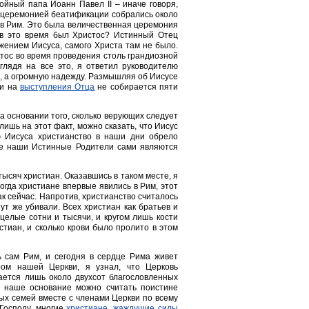
йный папа Иоанн Павел II – иначе говоря,
а церемонией беатификации собрались около
я в Рим. Это была величественная церемония
 в это время был Христос? Истинный Отец
жением Иисуса, самого Христа там не было.
стос во время проведения столь грандиозной
глядя на все это, я ответил руководителю
, а огромную надежду. Размышляя об Иисусе
ли на
выступления Отца
не собирается пяти
а основании того, сколько верующих следует
лишь на этот факт, можно сказать, что Иисус
ю Иисуса христианство в наши дни обрело
ане наши Истинные Родители сами являются
тысяч христиан. Оказавшись в таком месте, я
огда христиане впервые явились в Рим, этот
ак сейчас. Напротив, христианство считалось
тут же убивали. Всех христиан как братьев и
 целые сотни и тысячи, и кругом лишь кости
стиан, и сколько крови было пролито в этом
 сам Рим, и сегодня в сердце Рима живет
ром нашей Церкви, я узнал, что Церковь
ается лишь около двухсот благословленных
, наше основание можно считать поистине
ых семей вместе с членами Церкви по всему
 Господу, многие
христиане, жаждущие силы