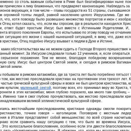
еменно со столь важным событием в Риме был беатифицирован ныне поко
ки причислен к лику блаженных, что предваряет канонизацию. Наблюдать з
ионов верующих, в том числе – главы государств из 51 страны, съехавшиес
ем огромной толпы людей, равной населению целого Иерусалима. Где же
л, что, хотя повсюду было развешано множество портретов и икон с изобра
 Отец хотел сказать, что, если мы спросим, где в реальности находился Хри
и, ответ будет простым: Иисус был вместе с Истинными Родителями. И, 
нта второго поколения Европы, что испытываю по этому поводу не отчаяние
ая ситуацию его жизни с нашей нынешней ситуацией, я вижу, что, даже ес
 христиан, Отец подобно Иисусу взывает к людям в Духе и Истине.
 каких обстоятельствах мы не можем судить о Господе Второго пришествия н
данный момент. За Иисусом следовали только 12 учеников, и, если опираться 
 серьезное поражение. Тем не менее, благодаря победному воскрешени
ьную силу. Иисус был центром Святой земли, и сегодня в римском Ватик
вятой земли.
 побывали в римских катакомбах, где за триста лет было погребено пятьсот 
 том, как жестоко преследовали христиан на протяжении этих трехсот лет. К
 частью греческой культурной сферы и вовсе не был центром христианства, к
им культом,
маленькой сектой
, поэтому всех, кто принимал веру во Христа, 
ронили в этих катакомбах; меня глубоко поразило, как много там гробниц –
. Именно там я смог глубоко прочувствовать, как жестоко преследовали хри
ринадлежавшем великой эллинистической культурной сфере.
гаясь жесточайшим преследованиям, христиане однажды смогли покорить
ристианство, точнее говоря – католицизм. Поговорив с местным лиде
ния в Италии представляет собой меньшинство: по всей стране насчитыв
днако если сравнить нашу ситуацию с тем, что было во времена Иисуса
 Это колоссальное благословение, особенно если эти двести благословленн
т петь «Чхампумоним онмансе». Я убежден, что, когда мы воздадим хвалу