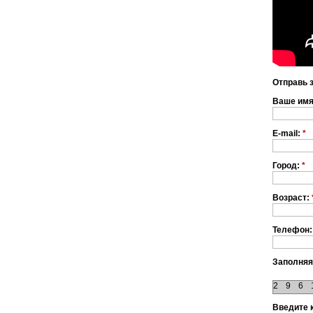
Отправь 
Ваше им
E-mail:
*
Город:
*
Возраст:
Телефон:
Заполняя
2
9
6
Введите 