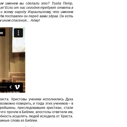
ким именем вы сделали это? Тогда Петр,
ие! Если от нас сегодня требуют ответа в
 и всему народу Израильскому, что именем
Им поставлен он перед вами здрав. Он есть
ом ином спасения… Аджу!
риста. Христовы ученики исполнились Духа
озможно поверить, и тогда этих учеников – в
тарейшины, преследовавшие христиан, стали
 что прочли в Библии, апостолы ответили им,
обность исцелять людей исходила от Христа.
ажные слова из Библии.