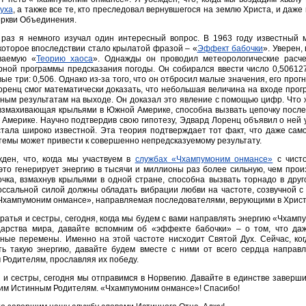
уха
, а также все те, кто преследовал вернувшегося на землю Христа, и даже
еркви Объединения.
 раз я немного изучал один интересный вопрос. В 1963 году известный
которое впоследствии стало крылатой фразой – «
Эффект бабочки
». Уверен,
ваемую «
Теорию хаоса
». Однажды он проводил метеорологические расч
ной программы предсказания погоды. Он собирался ввести число 0,506127
ые три: 0,506. Однако из-за того, что он отбросил малые значения, его про
ренц смог математически доказать, что небольшая величина на входе прог
ным результатам на выходе. Он доказал это явление с помощью цифр. Что
взмахивающая крыльями в Южной Америке, способна вызвать цепочку послед
Америке. Научно подтвердив свою гипотезу, Эдвард Лоренц объявил о ней 
стала широко известной. Эта теория подтверждает тот факт, что даже сам
темы может привести к совершенно непредсказуемому результату.
ден, что, когда мы участвуем в
службах «Чхампумоним онмансе»
с чист
это генерирует энергию в тысячи и миллионы раз более сильную, чем про
чка, взмахнув крыльями в одной стране, способна вызвать торнадо в дру
оссальной силой должны обладать вибрации любви на частоте, созвучной 
Чхампумоним онмансе», направляемая последователями, верующими в Хрис
братья и сестры, сегодня, когда мы будем с вами направлять энергию «Чхам
Царства мира, давайте вспомним об «эффекте бабочки» – о том, что д
ьные перемены. Именно на этой частоте нисходит Святой Дух. Сейчас, ко
ть такую энергию, давайте будем вместе с ними от всего сердца направ
Родителям, прославляя их победу.
 и сестры, сегодня мы отправимся в Норвегию. Давайте в единстве заверш
им Истинным Родителям. «Чхампумоним онмансе»! Спасибо!