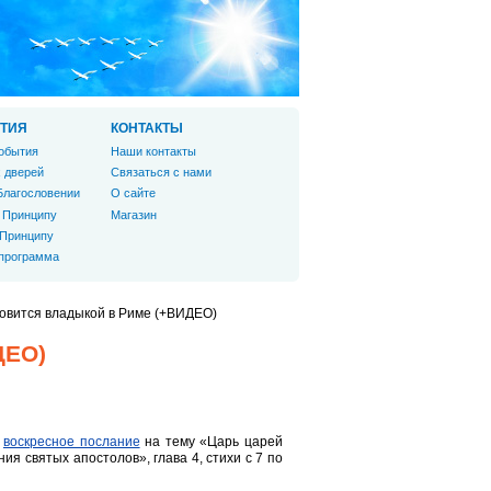
ТИЯ
КОНТАКТЫ
обытия
Наши контакты
 дверей
Связаться с нами
Благословении
О сайте
 Принципу
Магазин
 Принципу
 программа
овится владыкой в Риме (+ВИДЕО)
ДЕО)
л
воскресное послание
на тему «Царь царей
я святых апостолов», глава 4, стихи с 7 по