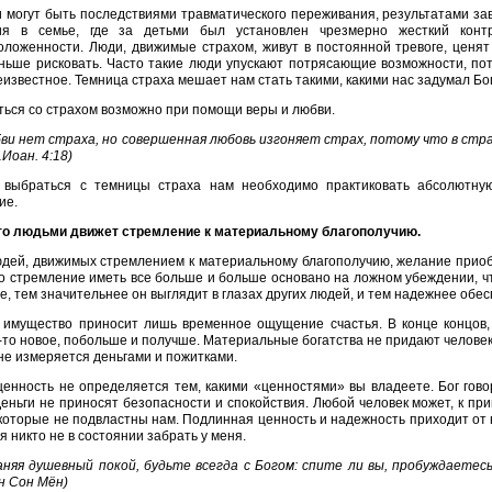
 могут быть последствиями травматического переживания, результатами з
ия в семье, где за детьми был установлен чрезмерно жесткий контр
ложенности. Люди, движимые страхом, живут в постоянной тревоге, ценят
ньше рисковать. Часто такие люди упускают потрясающие возможности, пот
еизвестное. Темница страха мешает нам стать такими, какими нас задумал Бо
ься со страхом возможно при помощи веры и любви.
ви нет страха, но совершенная любовь изгоняет страх, потому что в стр
1Иоан. 4:18)
 выбраться с темницы страха нам необходимо практиковать абсолютну
ие.
сто людьми движет стремление к материальному благополучию.
дей, движимых стремлением к материальному благополучию, желание приоб
о стремление иметь все больше и больше основано на ложном убеждении, чт
е, тем значительнее он выглядит в глазах других людей, и тем надежнее обес
имущество приносит лишь временное ощущение счастья. В конце концов,
-то новое, побольше и получше. Материальные богатства не придают челове
не измеряется деньгами и пожитками.
енность не определяется тем, какими «ценностями» вы владеете. Бог гово
еньги не приносят безопасности и спокойствия. Любой человек может, к пр
которые не подвластны нам. Подлинная ценность и надежность приходит от 
 никто не в состоянии забрать у меня.
няя душевный покой, будьте всегда с Богом: спите ли вы, пробуждаетес
н Сон Мён)