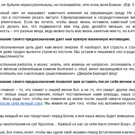
 не будьте нерассудительны, но познавайте, что есть воля Божия». (Еф. 5:
янный свет не оказывает заметного влияния на окружающую среду. Но е
 луч в состоянии резать металл. Сфокусированная и сосредоточенная жиз
 влиятельна. Если вы хотите, чтобы ваша жизнь оставила заметный сл
ьте делать все, что подвернется вам под руку, делайте меньше, но в
ность – это разные вещи, ведь можно быть всю жизнь занятым чем-то, но в ит
знание своего предназначения дает нам нужную жизненную мотивацию.
обозначенная цель дает нам много энергии. И наоборот, вся страсть и стр
я даже трудно вылезти утром из постели. Мы устаем и лишаемся сил и радо
смысленности.
стинная радость в жизни: знать, что живешь не напрасно, осознавать 
 не мелким себялюбивым комком болезней и обид, вечно жалующимся на то
еспечить его счастливое существование». (Джордж Бернард Шоу)
знание своего предназначения позволит вам оставить после себя вечное 
главное – то, что скажет о нашей жизни Бог, а не то, что скажут другие л
ет любые наши достижения, побьет поставленные нами рекорды, наша сл
. Жить ради того, чтобы нас помнили на земле после нашей смерти недаль
после себя вечный след
. Мы живем не для того, чтобы нас вспоминали посл
ы каждый из нас предстанет перед Богом, и вся наша жизнь будет взвешена.
ы предстанем на суд Христов… Каждый из нас за себя даст отчет Богу». (Р
тью, Бог очень хочет, чтобы мы сдали свой экзамен перед вступлением в вечно