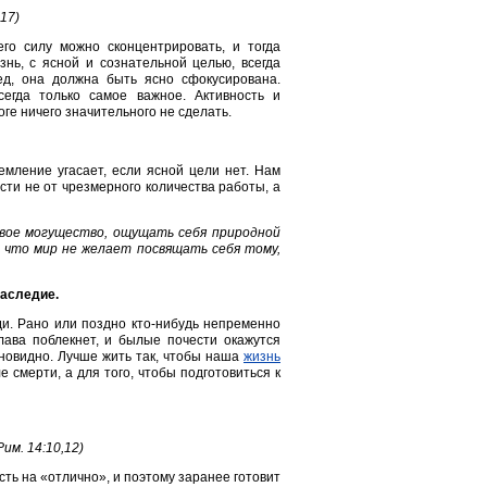
17)
го силу можно сконцентрировать, и тогда
нь, с ясной и сознательной целью, всегда
ед, она должна быть ясно сфокусирована.
сегда только самое важное. Активность и
оге ничего значительного не сделать.
емление угасает, если ясной цели нет. Нам
сти не от чрезмерного количества работы, а
свое могущество, ощущать себя природной
, что мир не желает посвящать себя тому,
наследие.
юди. Рано или поздно кто-нибудь непременно
ава поблекнет, и былые почести окажутся
новидно. Лучше жить так, чтобы наша
жизнь
е смерти, а для того, чтобы подготовиться к
им. 14:10,12)
сть на «отлично», и поэтому заранее готовит