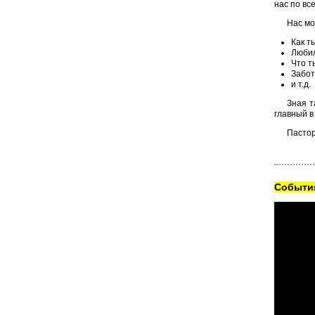
нас по вс
Нас мо
Как т
Любил
Что т
Забот
и т.д.
Зная т
главный в
Пастор
Cобытия