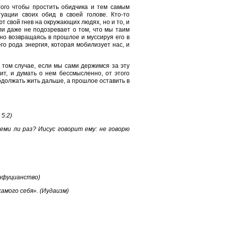
ого чтобы простить обидчика и тем самым
уации своих обид в своей голове. Кто-то
т свой гнев на окружающих людях, но и то, и
ли даже не подозревает о том, что мы таим
но возвращаясь в прошлое и муссируя его в
го рода энергия, которая мобилизует нас, и
 том случае, если мы сами держимся за эту
ит, и думать о нем бессмысленно, от этого
одолжать жить дальше, а прошлое оставить в
5:2)
еми ли раз? Иисус говорит ему: не говорю
онфуцианство)
амого себя». (Иудаизм)