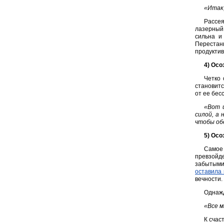
«Итак,
Рассе
лазерный
сильна и
Перестан
продуктив
4) Осо
Четко 
становитс
от ее бес
«Вот и
силой, а
чтобы об
5) Осо
Самое 
превзойд
забытыми
оставила 
вечности.
Однажд
«Все м
К счас