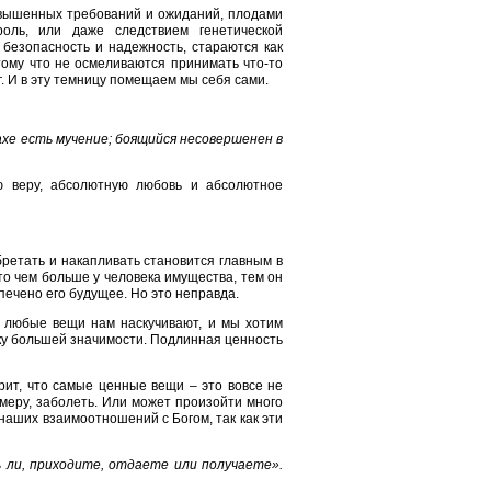
авышенных требований и ожиданий, плодами
оль, или даже следствием генетической
 безопасность и надежность, стараются как
ому что не осмеливаются принимать что-то
г. И в эту темницу помещаем мы себя сами.
ахе есть мучение; боящийся несовершенен в
ю веру, абсолютную любовь и абсолютное
ретать и накапливать становится главным в
о чем больше у человека имущества, тем он
печено его будущее. Но это неправда.
 любые вещи нам наскучивают, и мы хотим
ку большей значимости. Подлинная ценность
рит, что самые ценные вещи – это вовсе не
имеру, заболеть. Или может произойти много
наших взаимоотношений с Богом, так как эти
ь ли, приходите, отдаете или получаете».