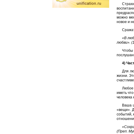
Страхи
воспитан
предраспо
можно ме
новое и н
Сражат
«В люб
любви». (
Чтобы
послушан
4) Ча
Для лю
жизни. Эт
счастливе
Любое 
иметь что
человека 
Ваша ц
«вещи». Д
событий, 
отношения
«Сохра
(Преп. Му