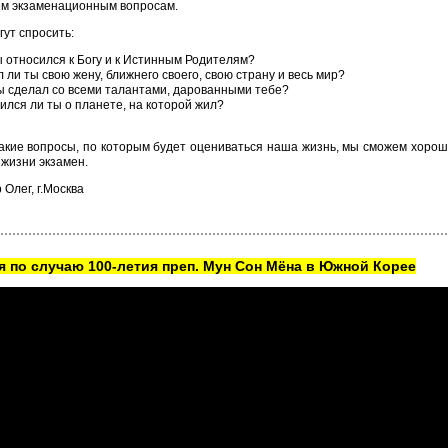
ем экзаменационным вопросам.
гут спросить:
ы относился к Богу и к Истинным Родителям?
 ли ты свою жену, ближнего своего, свою страну и весь мир?
ы сделал со всеми талантами, дарованными тебе?
ился ли ты о планете, на которой жил?
акие вопросы, по которым будет оцениваться наша жизнь, мы сможем хорошо
 жизни экзамен.
 Олег, г.Москва
 по случаю 100-летия преп. Мун Сон Мёна в Южной Корее