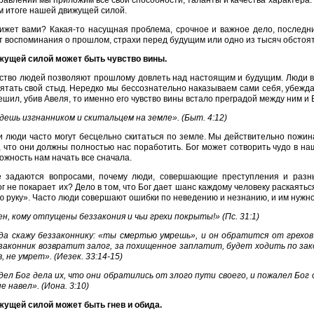
равлении мы приложим все свои способности, таланты и качества характера. 
м итоге нашей движущей силой.
ижет вами? Какая-то насущная проблема, срочное и важное дело, последни
 воспоминания о прошлом, страхи перед будущим или одно из тысяч обстоят
жущей силой может быть чувство вины.
тво людей позволяют прошлому довлеть над настоящим и будущим. Люди в
рятать свой стыд. Нередко мы бессознательно наказываем сами себя, убеждая
ешил, убив Авеля, то именно его чувство вины встало преградой между ним и 
дешь изгнанником и скитальцем на земле». (Быт. 4:12)
и люди часто могут бесцельно скитаться по земле. Мы действительно пожи
, что они должны полностью нас поработить. Бог может сотворить чудо в наш
ожность нам начать все сначала.
е задаются вопросами, почему люди, совершающие преступления и разны
г не покарает их? Дело в том, что Бог дает шанс каждому человеку раскаяться
ю руку». Часто люди совершают ошибки по неведению и незнанию, и им нужно 
н, кому отпущены беззакония и чьи грехи покрыты!» (Пс. 31:1)
да скажу беззаконнику: «ты смертью умрешь», и он обратится от грехов 
аконник возвратит залог, за похищенное заплатит, будет ходить по закон
, не умрет». (Иезек. 33:14-15)
дел Бог дела их, что они обратились от злого пути своего, и пожалел Бог
не навел». (Иона. 3:10)
жущей силой может быть гнев и обида.