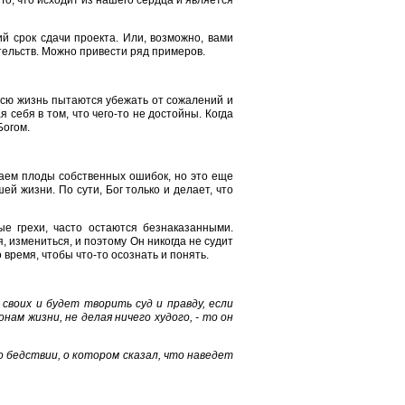
То, что исходит из нашего сердца и является
й срок сдачи проекта. Или, возможно, вами
ельств. Можно привести ряд примеров.
сю жизнь пытаются убежать от сожалений и
 себя в том, что чего-то не достойны. Когда
Богом.
наем плоды собственных ошибок, но это еще
ей жизни. По сути, Бог только и делает, что
е грехи, часто остаются безнаказанными.
, измениться, и поэтому Он никогда не судит
время, чтобы что-то осознать и понять.
своих и будет творить суд и правду, если
ам жизни, не делая ничего худого, - то он
 о бедствии, о котором сказал, что наведет