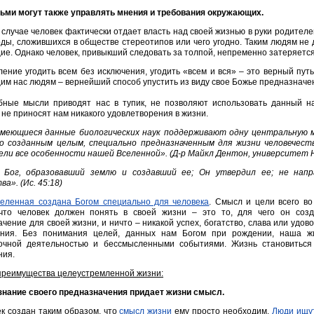
ьми могут также управлять мнения и требования окружающих.
 случае человек фактически отдает власть над своей жизнью в руки родителей,
ды, сложившихся в обществе стереотипов или чего угодно. Таким людям не 
е. Однако человек, привыкший следовать за толпой, непременно затеряется
ение угодить всем без исключения, угодить «всем и вся» – это верный пут
м нас людям – вернейший способ упустить из виду свое Божье предназначе
бные мысли приводят нас в тупик, не позволяют использовать данный 
 не приносят нам никакого удовлетворения в жизни.
имеющиеся данные биологических наук поддерживают одну центральную м
о созданным целым, специально предназначенным для жизни человечес
цели все особенности нашей Вселенной». (Д-р Майкл Дентон, университет 
 Бог, образовавший землю и создавший ее; Он утвердил ее; не напр
а». (Ис. 45:18)
еленная создана Богом специально для человека
. Смысл и цели всего во
 что человек должен понять в своей жизни – это то, для чего он соз
чение для своей жизни, и ничто – никакой успех, богатство, слава или удов
ания. Без понимания целей, данных нам Богом при рождении, наша ж
очной деятельностью и бессмысленными событиями. Жизнь становиться
ния.
преимущества целеустремленной жизни:
знание своего предназначения придает жизни смысл.
к создан таким образом, что
смысл жизни
ему просто необходим.
Люди ищу