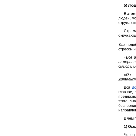
5) Люд
В этом
людей, мо
окружающи
Стремл
окружающи
Все подо
стрессы и
«Все 
намеренн
смысл и 
«Он –
жительств
Вся
Вс
главное,
предназна
этого зн
беспоряд
направле
В чем 
1) Осо
Челове