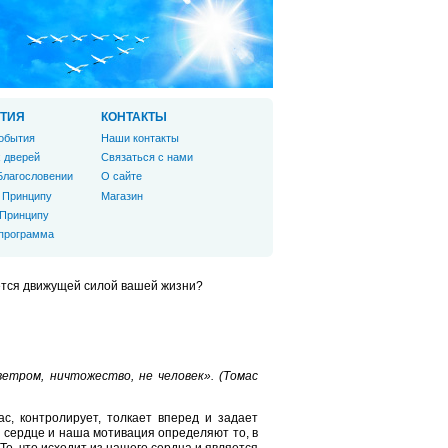
ТИЯ
КОНТАКТЫ
обытия
Наши контакты
 дверей
Связаться с нами
Благословении
О сайте
 Принципу
Магазин
 Принципу
 программа
ется движущей силой вашей жизни?
ветром, ничтожество, не человек». (Томас
ас, контролирует, толкает вперед и задает
но сердце и наша мотивация определяют то, в