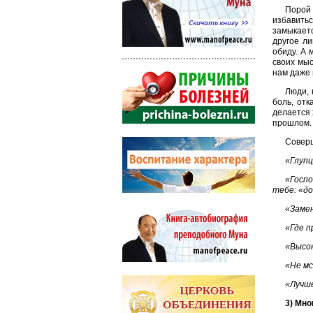
Порой 
избавить
замыкаетс
другое ли
обиду. А 
своих мыс
нам даже 
Люди, 
боль, отк
делается 
прошлом.
Соверш
«Глупц
«Госпо
тебе: «до
«Замен
«Где п
«Высок
«Не мс
«Лучше
3) Мно