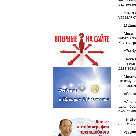
каком нап
в конечно
Что дв
управляют
1) Дви
Множес
как-то сп
Каин согр
«Ты бу
Также 
не значит
дает возм
Многи
Почему Бо
«на скору
«Блаже
«А ког
этот безз
будет жив
«И уви
на них, и 
2) Дви