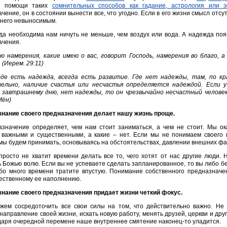
и помощи таких
сомнительных способов как гадание, астрология или э
чение, он в состоянии вынести все, что угодно. Если в его жизни смысл отсут
 него невыносимым.
а необходима нам ничуть не меньше, чем воздух или вода. А надежда поя
ачения.
ю намерения, какие имею о вас, говорит Господь, намерения во благо, 
 (Иерем. 29:11)
де есть надежда, всегда есть развитие. Где нет надежды, там, по кра
ельно, наличие счастья или несчастья определяется надеждой. Если у
 завтрашнему дню, нет надежды, то он чрезвычайно несчастный человек 
Мён)
знание своего предназначения делает нашу жизнь проще.
значение определяет, чем нам стоит заниматься, а чем не стоит. Мы ок
 важными и существенными, а какие – нет. Если мы не понимаем своего пр
ы будем принимать, основываясь на обстоятельствах, давлении внешних фа
просто не хватит времени делать все то, чего хотят от нас другие люди. 
 Божью волю. Если вы не успеваете сделать запланированное, то вы либо б
ибо много времени тратите впустую. Понимание собственного предназначе
ественному ее наполнению.
знание своего предназначения придает жизни четкий фокус.
жем сосредоточить все свои силы на том, что действительно важно. Не
направление своей жизни, искать новую работу, менять друзей, церкви и дру
даря очередной перемене наше внутреннее смятение наконец-то уладится.