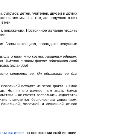
 супругов, детей, учителей, друзей и других
дает покоя мысль о том, что подумают о них
 в ней.
ь к поражению. Постоянное желание угодить
ние.
нам Богом потенциал, порождают ненужные
ысль о том, что космос является единым,
тва. Именно в этом факте обретают свой
Новой Зеландии)
асно сотворил ее; Он образовал ее для
 Вселенной исходят из этого факта. Самое
дан. Нет ничего важнее, чем знать Божье
ольствие – не сможет восполнить недостаток
изнь становится бесполезным движением,
 банальной, мелочной и лишенной ясного
т смысл жизни
на протяжении всей истории,