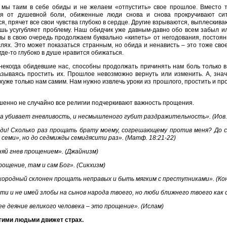
мы таим в себе обиды и не желаем «отпустить» свое прошлое. Вместо т
ся от душевной боли, обиженные люди снова и снова прокручивают сит
я, прячет все свои чувства глубоко в сердце. Другие взрываются, выплескиваю
шь усугубляет проблему. Наш обидчик уже давным-давно обо всем забыл и
мы в свою очередь продолжаем буквально «кипеть» от негодования, постоян
лях. Это может показаться странным, но обида и ненависть – это тоже свое
где-то глубоко в душе нравится обижаться.
некогда обидевшие нас, способны продолжать причинять нам боль только в
азываясь простить их. Прошлое невозможно вернуть или изменить. А, знач
хуже только нам самим. Нам нужно извлечь уроки из прошлого, простить и пр
енно не случайно все религии подчеркивают важность прощения.
а убивает гневливость, и несмышленого губит раздражительность». (Иов. 
ди! Сколько раз прощать брату моему, согрешающему против меня? До с
 семи», но до седмижды семидясити раз». (Матф. 18:21-22)
яй гнев прощением». (Джайнизм)
рощение, там и сам Бог». (Сикхизм)
ородный склонен прощать неправых и быть мягким с преступниками». (К
ти и не имей злобы на сынов народа твоего, но люби ближнего твоего как с
е деяние великого человека – это прощение». (Ислам)
гими людьми движет страх.