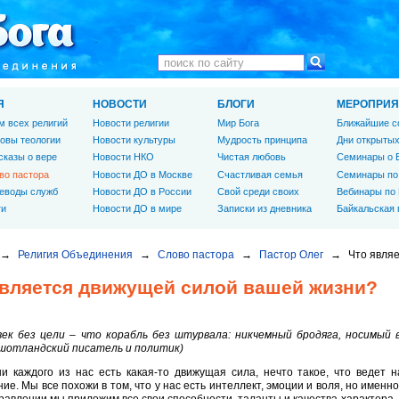
Я
НОВОСТИ
БЛОГИ
МЕРОПРИЯ
м всех религий
Новости религии
Мир Бога
Ближайшие с
овы теологии
Новости культуры
Мудрость принципа
Дни открытых
сказы о вере
Новости НКО
Чистая любовь
Семинары о 
во пастора
Новости ДО в Москве
Счастливая семья
Семинары по
еводы служб
Новости ДО в России
Свой среди своих
Вебинары по
ги
Новости ДО в мире
Записки из дневника
Байкальская
→
Религия Объединения
→
Слово пастора
→
Пастор Олег
→
Что явля
является движущей силой вашей жизни?
ек без цели – что корабль без штурвала: никчемный бродяга, носимый 
 шотландский писатель и политик)
и каждого из нас есть какая-то движущая сила, нечто такое, что ведет н
ие. Мы все похожи в том, что у нас есть интеллект, эмоции и воля, но имен