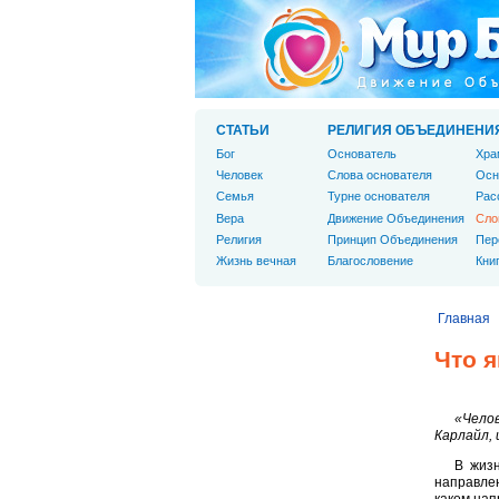
СТАТЬИ
РЕЛИГИЯ ОБЪЕДИНЕНИ
Бог
Основатель
Хра
Человек
Слова основателя
Осн
Cемья
Турне основателя
Рас
Вера
Движение Объединения
Сло
Религия
Принцип Объединения
Пер
Жизнь вечная
Благословение
Кни
Главная
Что 
«Челов
Карлайл,
В жизн
направлен