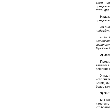
даже пр
предназна
стать для
Надежд
предназн
«Я зна
надежду».
«Там г
Следоват
светлому
Мун Сон 
2) Осо
Предна
являются
решения м
У нас 
исполнять
Богом, л
более кач
3) Осо
Мы мо
изменять 
что благо