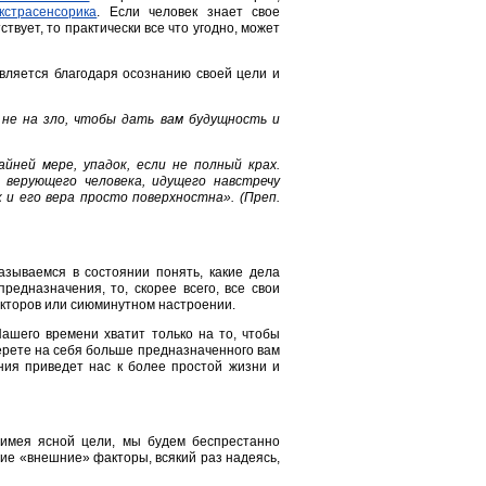
кстрасенсорика
. Если человек знает свое
ствует, то практически все что угодно, может
вляется благодаря осознанию своей цели и
а не на зло, чтобы дать вам будущность и
йней мере, упадок, если не полный крах.
 верующего человека, идущего навстречу
и его вера просто поверхностна». (Преп.
азываемся в состоянии понять, какие дела
едназначения, то, скорее всего, все свои
кторов или сиюминутном настроении.
Нашего времени хватит только на то, чтобы
ерете на себя больше предназначенного вам
ния приведет нас к более простой жизни и
 имея ясной цели, мы будем беспрестанно
гие «внешние» факторы, всякий раз надеясь,