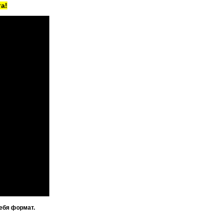
а!
ебя формат.