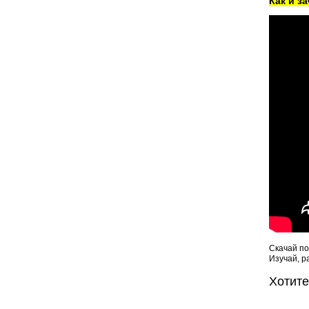
Как и з
Скачай по
Изучай, р
Хотит