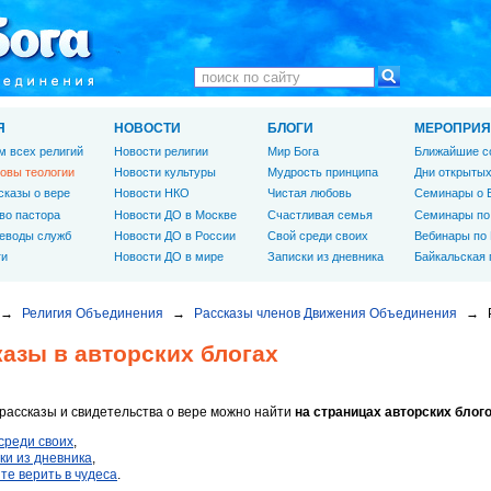
Я
НОВОСТИ
БЛОГИ
МЕРОПРИЯ
м всех религий
Новости религии
Мир Бога
Ближайшие с
овы теологии
Новости культуры
Мудрость принципа
Дни открытых
сказы о вере
Новости НКО
Чистая любовь
Семинары о 
во пастора
Новости ДО в Москве
Счастливая семья
Семинары по
еводы служб
Новости ДО в России
Свой среди своих
Вебинары по
ги
Новости ДО в мире
Записки из дневника
Байкальская
→
Религия Объединения
→
Рассказы членов Движения Объединения
→
азы в авторских блогах
 рассказы и свидетельства о вере можно найти
на страницах авторских блог
среди своих
,
ки из дневника
,
те верить в чудеса
.