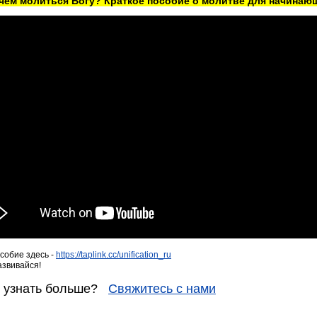
ачем молиться Богу? Краткое пособие о молитве для начинаю
собие здесь -
https://taplink.cc/unification_ru
азвивайся!
е узнать больше?
Свяжитесь с нами