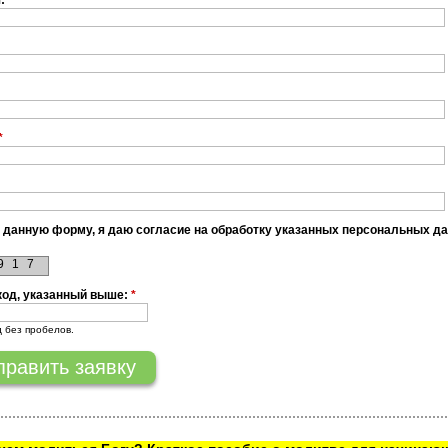
я:
*
*
 данную форму, я даю согласие на обработку указанных персональных д
9
1
7
код, указанный выше:
*
д без пробелов.