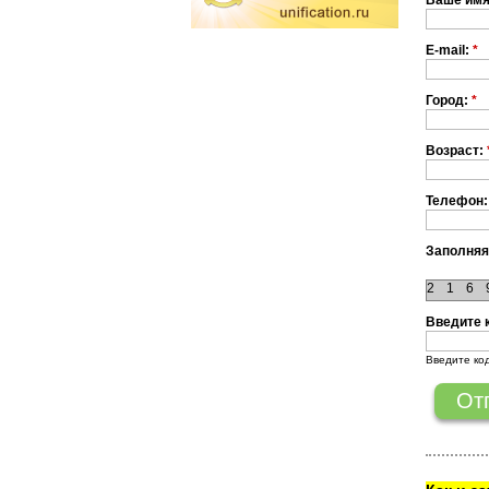
Ваше им
E-mail:
*
Город:
*
Возраст:
Телефон:
Заполняя
2
1
6
Введите 
Введите ко