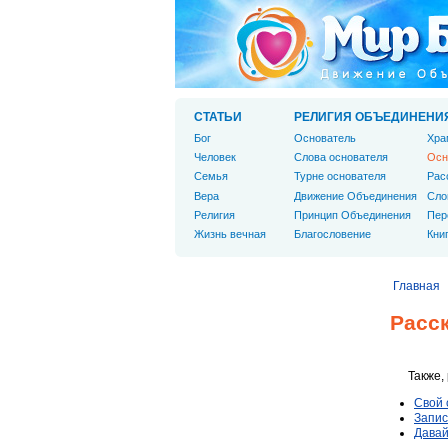
СТАТЬИ
РЕЛИГИЯ ОБЪЕДИНЕНИ
Бог
Основатель
Хра
Человек
Слова основателя
Осн
Cемья
Турне основателя
Рас
Вера
Движение Объединения
Сло
Религия
Принцип Объединения
Пер
Жизнь вечная
Благословение
Кни
Главная
Расск
Также,
Свой 
Запис
Давай