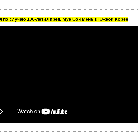
 по случаю 100-летия преп. Мун Сон Мёна в Южной Корее