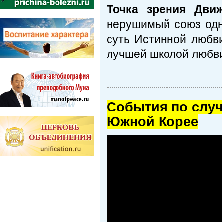
Точка зрения Дви
нерушимый союз од
суть Истинной любви
лучшей школой любви
Cобытия по случ
Южной Корее