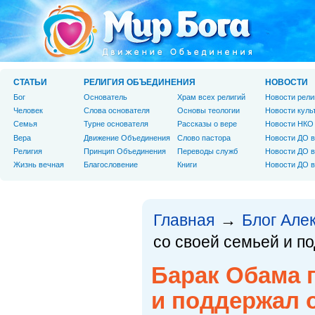
СТАТЬИ
РЕЛИГИЯ ОБЪЕДИНЕНИЯ
НОВОСТИ
Бог
Основатель
Храм всех религий
Новости рели
Человек
Слова основателя
Основы теологии
Новости куль
Cемья
Турне основателя
Рассказы о вере
Новости НКО
Вера
Движение Объединения
Слово пастора
Новости ДО в
Религия
Принцип Объединения
Переводы служб
Новости ДО в
Жизнь вечная
Благословение
Книги
Новости ДО в
Главная
Блог Але
→
со своей семьей и п
Барак Обама 
и поддержал 