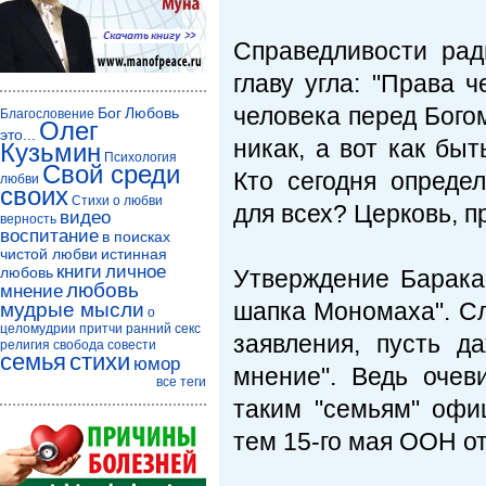
Справедливости рад
главу угла: "Права ч
человека перед Бого
Бог
Любовь
Благословение
Олег
это...
никак, а вот как бы
Кузьмин
Психология
Свой среди
Кто сегодня опреде
любви
своих
Стихи о любви
для всех? Церковь, 
видео
верность
воспитание
в поисках
чистой любви
истинная
книги
личное
любовь
Утверждение Барака
любовь
мнение
шапка Мономаха". Сл
мудрые мысли
о
целомудрии
притчи
ранний секс
заявления, пусть 
религия
свобода совести
семья
стихи
юмор
мнение". Ведь оче
все теги
таким "семьям" офи
тем 15-го мая ООН о