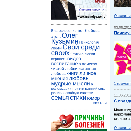
Оставить
03.08.2012
Бог
Любовь
Благословение
Почему 
Олег
это...
Кузьмин
Психология
Свой среди
любви
своих
Стихи о любви
видео
верность
воспитание
в поисках
чистой любви
истинная
книги
личное
любовь
любовь
мнение
мудрые мысли
1 коммен
о
целомудрии
притчи
ранний секс
религия
свобода совести
11.06.2012
семья
стихи
юмор
С празд
все теги
Мало кому
наркоманы
столько в
Оставить