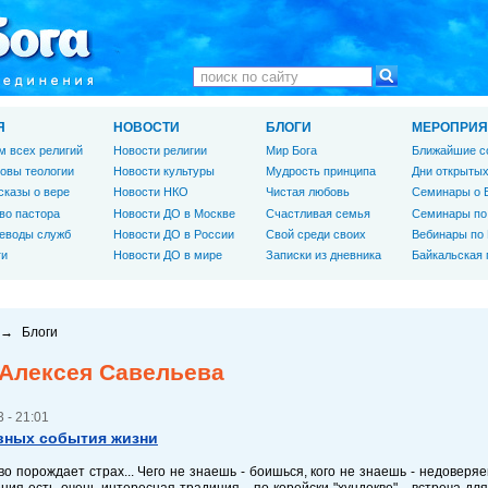
Я
НОВОСТИ
БЛОГИ
МЕРОПРИЯ
м всех религий
Новости религии
Мир Бога
Ближайшие с
овы теологии
Новости культуры
Мудрость принципа
Дни открытых
сказы о вере
Новости НКО
Чистая любовь
Семинары о 
во пастора
Новости ДО в Москве
Счастливая семья
Семинары по
еводы служб
Новости ДО в России
Свой среди своих
Вебинары по
ги
Новости ДО в мире
Записки из дневника
Байкальская
→
Блоги
 Алексея Савельева
 - 21:01
вных события жизни
о порождает страх... Чего не знаешь - боишься, кого не знаешь - недоверяеш
ия есть очень интересная традиция - по корейски "хундокве" - встреча дл