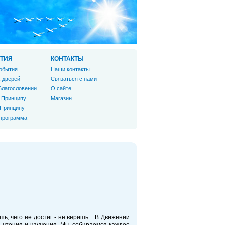
ТИЯ
КОНТАКТЫ
обытия
Наши контакты
 дверей
Связаться с нами
Благословении
О сайте
 Принципу
Магазин
 Принципу
 программа
ь, чего не достиг - не веришь... В Движении
я чтения и изучения. Мы собираемся каждое