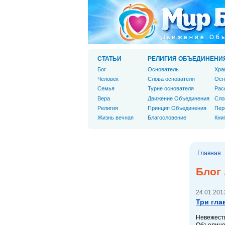
СТАТЬИ
РЕЛИГИЯ ОБЪЕДИНЕНИ
Бог
Основатель
Хра
Человек
Слова основателя
Осн
Cемья
Турне основателя
Рас
Вера
Движение Объединения
Сло
Религия
Принцип Объединения
Пер
Жизнь вечная
Благословение
Кни
Главная
Блог
24.01.2013
Три гла
Невежеств
Объединен