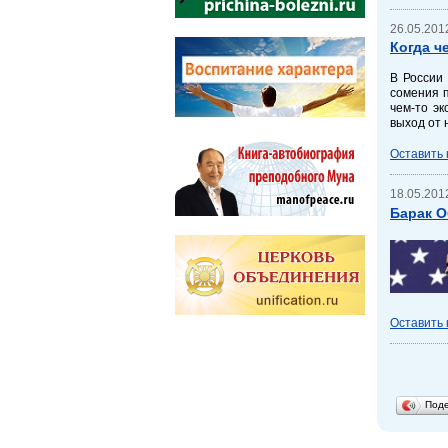
26.05.2012
Когда ч
В России
сомения п
чем-то эк
выход от
Оставить
18.05.2012
Барак О
Оставить
Под