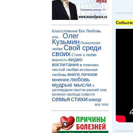
Cобытия
Бог
Любовь
Благословение
Олег
это...
Кузьмин
Психология
Свой среди
любви
своих
Стихи о любви
видео
верность
воспитание
в поисках
чистой любви
истинная
книги
личное
любовь
любовь
мнение
мудрые мысли
о
целомудрии
притчи
ранний секс
религия
свобода совести
семья
стихи
юмор
все теги