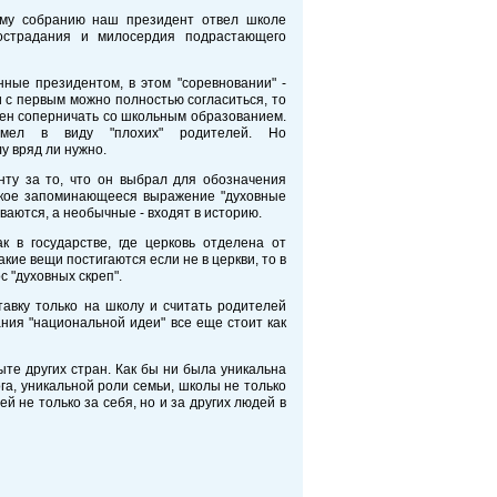
му собранию наш президент отвел школе
острадания и милосердия
подрастающего
ные президентом, в этом "соревновании" -
и с первым можно полностью согласиться, то
жен соперничать со школьным образованием.
имел в виду "плохих" родителей. Но
у вряд ли нужно.
нту за то, что он выбрал для обозначения
такое запоминающееся выражение "духовные
ваются, а необычные - входят в историю.
к в государстве, где церковь отделена от
ие вещи постигаются если не в церкви, то в
с "духовных скреп".
тавку только на школу и считать родителей
ния "национальной идеи" все еще стоит как
ыте других стран. Как бы ни была уникальна
га, уникальной роли семьи, школы не только
 не только за себя, но и за других людей в