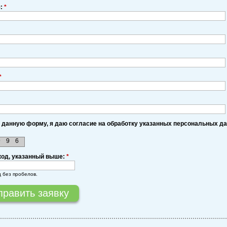
я:
*
*
 данную форму, я даю согласие на обработку указанных персональных д
9
9
6
код, указанный выше:
*
д без пробелов.