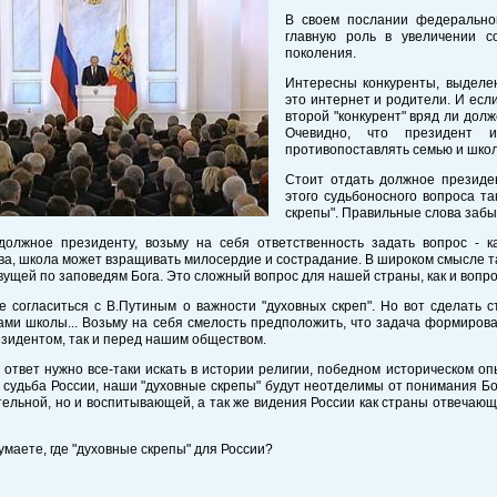
В своем послании федерально
главную роль в увеличении
с
поколения.
Интересны конкуренты, выделен
это интернет и родители. И есл
второй "конкурент" вряд ли дол
Очевидно, что президент 
противопоставлять семью и школ
Стоит отдать должное президе
этого судьбоносного вопроса 
скрепы". Правильные слова забы
должное президенту, возьму на себя ответственность задать вопрос - ка
ва, школа может взращивать милосердие и сострадание. В широком смысле так
вущей по заповедям Бога. Это сложный вопрос для нашей страны, как и вопро
 согласиться с В.Путиным о важности "духовных скреп". Но вот сделать с
ми школы... Возьму на себя смелость предположить, что задача формирова
зидентом, так и перед нашим обществом.
ответ нужно все-таки искать в истории религии, победном историческом оп
 судьба России, наши "духовные скрепы" будут неотделимы от понимания Бо
ельной, но и воспитывающей, а так же видения России как страны отвечающей
думаете, где "духовные скрепы" для России?