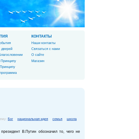
ТИЯ
КОНТАКТЫ
обытия
Наши контакты
 дверей
Связаться с нами
Благословении
О сайте
 Принципу
Магазин
 Принципу
 программа
тему:
Бог
национальная идея
семья
школа
президент В.Путин обозначил то, чего не