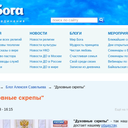
Я
НОВОСТИ
БЛОГИ
МЕРОПРИЯ
м всех религий
Новости религии
Мир Бога
Ближайшие с
овы теологии
Новости культуры
Мудрость принципа
Дни открытых
сказы о вере
Новости НКО
Чистая любовь
Семинары о 
во пастора
Новости ДО в Москве
Счастливая семья
Семинары по
еводы служб
Новости ДО в России
Свой среди своих
Вебинары по
ги
Новости ДО в мире
Записки из дневника
Байкальская
→
Блог Алексея Савельева
→
"Духовные скрепы"
овные скрепы"
 - 16:15
Ещё на 
"Духовные скрепы"
- так наш 
достает нашему
обществу
.