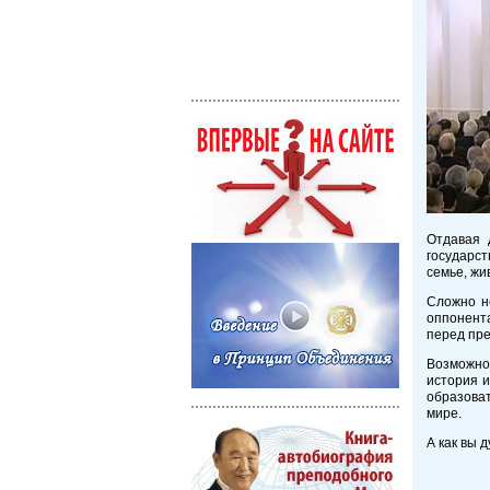
Отдавая 
государст
семье, жи
Сложно не
оппонента
перед пре
Возможно 
история и
образоват
мире.
А как вы 