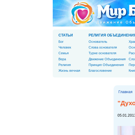
СТАТЬИ
РЕЛИГИЯ ОБЪЕДИНЕНИ
Бог
Основатель
Хра
Человек
Слова основателя
Осн
Cемья
Турне основателя
Рас
Вера
Движение Объединения
Сло
Религия
Принцип Объединения
Пер
Жизнь вечная
Благословение
Кни
Главная
"Дух
05.01.2013