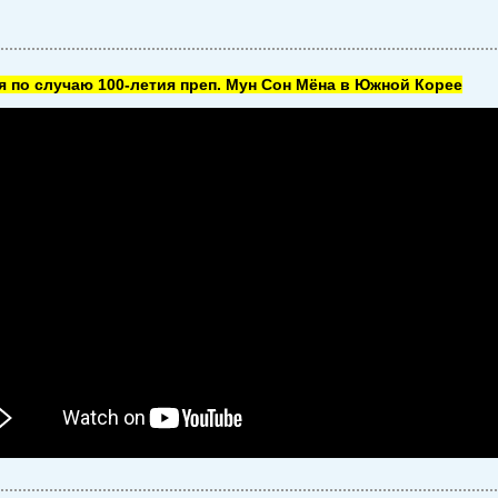
 по случаю 100-летия преп. Мун Сон Мёна в Южной Корее