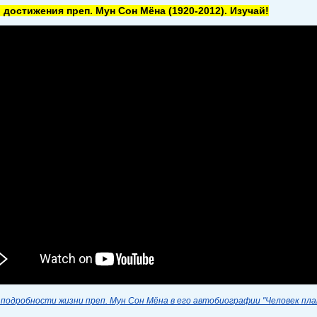
 достижения преп. Мун Сон Мёна
(1920-2012). Изучай!
подробности жизни преп. Мун Сон Мёна в его автобиографии "Человек пл