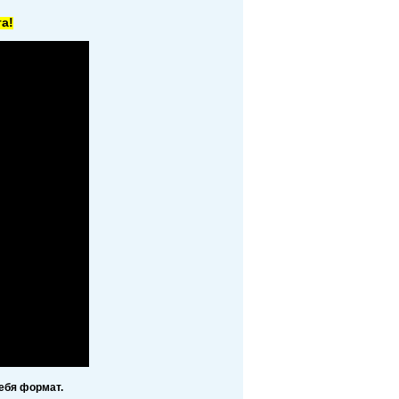
а!
ебя формат.