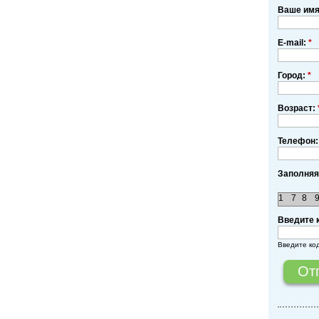
Ваше им
E-mail:
*
Город:
*
Возраст:
Телефон:
Заполняя
1
7
8
Введите 
Введите ко