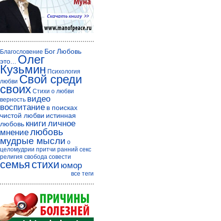
Бог
Любовь
Благословение
Олег
это...
Кузьмин
Психология
Свой среди
любви
своих
Стихи о любви
видео
верность
воспитание
в поисках
чистой любви
истинная
книги
личное
любовь
любовь
мнение
мудрые мысли
о
целомудрии
притчи
ранний секс
религия
свобода совести
семья
стихи
юмор
все теги