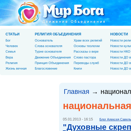
СТАТЬИ
РЕЛИГИЯ ОБЪЕДИНЕНИЯ
НОВОСТИ
Бог
Основатель
Храм всех религий
Новости рели
Человек
Слова основателя
Основы теологии
Новости куль
Cемья
Турне основателя
Рассказы о вере
Новости НКО
Вера
Движение Объединения
Слово пастора
Новости ДО в
Религия
Принцип Объединения
Переводы служб
Новости ДО в
Жизнь вечная
Благословение
Книги
Новости ДО в
Главная
национал
→
национальная
05.01.2013 - 16:15
Блог Алексея Савел
"Духовные скре