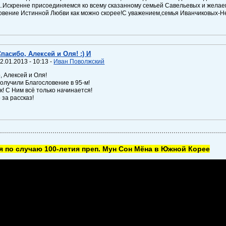
...Искренне присоединяемся ко всему сказанному семьей Савельевых и желае
овение Истинной Любви как можно скорее!С уважением,семья Иванчиковых-Н
Спасибо, Алексей и Оля! :) И
2.01.2013 - 10:13 -
Иван Поволжский
, Алексей и Оля!
получили Благословение в 95-м!
к! С Ним всё только начинается!
 за рассказ!
 по случаю 100-летия преп. Мун Сон Мёна в Южной Корее