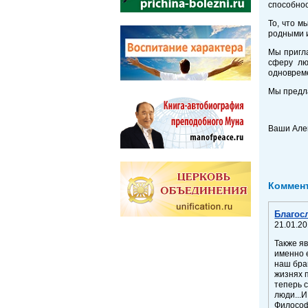
способнос
То, что м
родными и
Мы пригла
сферу лю
одновреме
Мы предла
Ваши Але
Коммен
Благос
21.01.2
Также я
именно 
наш бра
жизнях 
теперь 
люди...И
Философ