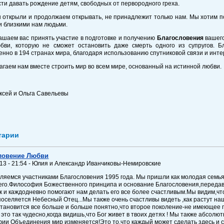
ти давать рождение детям, свободных от первородного греха.
ы открыли и продолжаем открывать, не принадлежит только нам. Мы хотим п
 близкими нам людьми.
шаем вас принять участие в подготовке и получению
Благословения
вашего
бви, которую не сможет остановить даже смерть одного из супругов. Б
нно в 194 странах мира, благодаря использованию спутниковой связи и инте
гаем нам вместе строить мир во всем мире, основанный на истинной любви.
ксей и Ольга Савельевы
тарии
ловение Любви
013 - 21:54 - Юлия и Александр Иванчиковы-Немировские
вляемся участниками Благословения 1995 года. Мы пришли как молодая семья 
его.Философия Божественного принципа и основание Благословения,перед
к и каждодневно помогают нам делать его все более счастливым.Мы видим,чт
поселяется Небесный Отец...Мы также очень счастливы видеть ,как растут на
становится все больше и больше понятно,что второе поколение-не имеющее п
 это так чудесно,когда видишь,что Бог живет в твоих детях ! Мы также абсол
ии Объединения мир изменяется!Это то,что каждый может сделать здесь и се