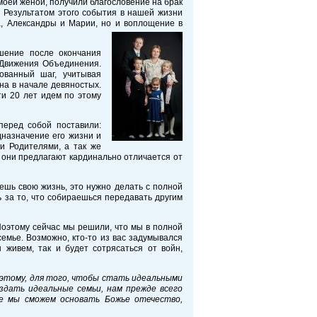
, моей женой, получили благословение на брак
а. Результатом этого события в нашей жизни
а, Александры и Марии, но и воплощение в
шение после окончания
 Движения Объединения.
ованный шаг, учитывая
на в начале девяностых.
ти 20 лет идем по этому
перед собой поставили:
дназначение его жизни и
и Родителями, а так же
й они предлагают кардинально отличается от
ешь свою жизнь, это нужно делать с полной
 за то, что собираешься передавать другим
 Поэтому сейчас мы решили, что мы в полной
емье. Возможно, кто-то из вас задумывался
живем, так и будет сотрясаться от войн,
этому, для того, чтобы стать идеальными
здать идеальные семьи, нам прежде всего
е мы сможем основать Божье отечество,