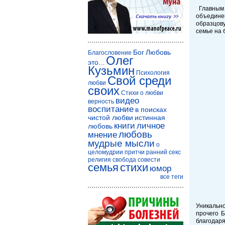
Главным 
объедине
образцову
семье на 
Бог
Любовь
Благословение
Олег
это...
Кузьмин
Психология
Свой среди
любви
своих
Стихи о любви
видео
верность
воспитание
в поисках
чистой любви
истинная
книги
личное
любовь
любовь
мнение
мудрые мысли
о
целомудрии
притчи
ранний секс
религия
свобода совести
семья
стихи
юмор
все теги
Уникальн
прочего 
благодар