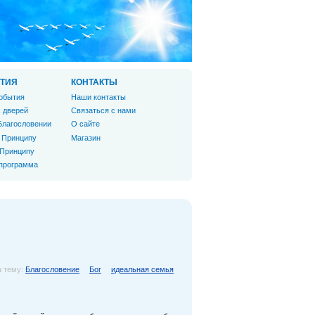
ТИЯ
КОНТАКТЫ
обытия
Наши контакты
 дверей
Связаться с нами
Благословении
О сайте
 Принципу
Магазин
 Принципу
 программа
а тему:
Благословение
Бог
идеальная семья