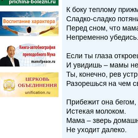
К боку теплому приж
Сладко-сладко потян
Перед сном, что мам
Непременно убедись
Если ты глаза откро
И увидишь – мамы не
Ты, конечно, рев уст
Разорешься на чем св
Прибежит она бегом,
Истекая молоком.
Мама – зверь домашн
Не уходит далеко.