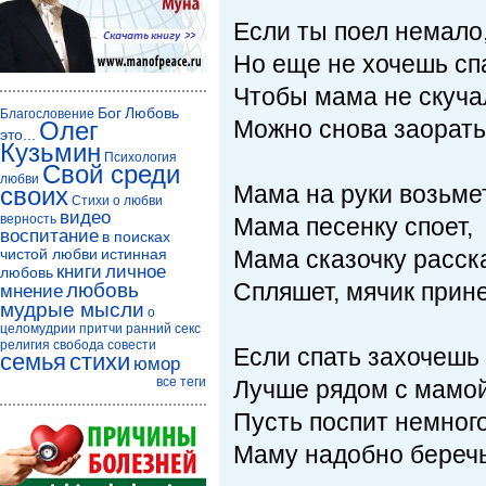
Если ты поел немало
Но еще не хочешь спа
Чтобы мама не скуча
Бог
Любовь
Благословение
Можно снова заорать
Олег
это...
Кузьмин
Психология
Свой среди
любви
Мама на руки возьмет
своих
Стихи о любви
видео
верность
Мама песенку споет,
воспитание
в поисках
чистой любви
истинная
Мама сказочку расск
книги
личное
любовь
Спляшет, мячик прине
любовь
мнение
мудрые мысли
о
целомудрии
притчи
ранний секс
религия
свобода совести
Если спать захочешь 
семья
стихи
юмор
все теги
Лучше рядом с мамой
Пусть поспит немного
Маму надобно беречь