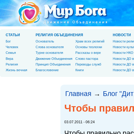
СТАТЬИ
РЕЛИГИЯ ОБЪЕДИНЕНИЯ
НОВОСТИ
Бог
Основатель
Храм всех религий
Новости рели
Человек
Слова основателя
Основы теологии
Новости куль
Cемья
Турне основателя
Рассказы о вере
Новости НКО
Вера
Движение Объединения
Слово пастора
Новости ДО в
Религия
Принцип Объединения
Переводы служб
Новости ДО в
Жизнь вечная
Благословение
Книги
Новости ДО в
Главная
Блог "Дит
→
Чтобы правил
03.07.2011 - 06:24
Чтобы правильно рас