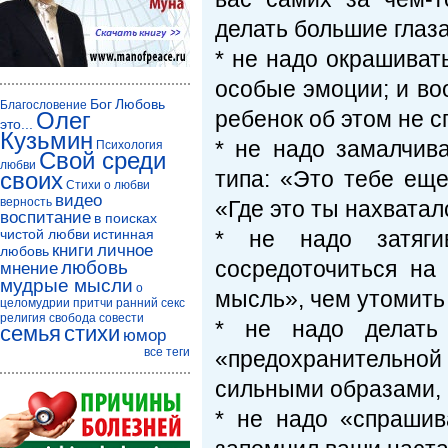
делать большие глаза
* не надо окрашиват
особые эмоции; и во
Бог
Любовь
Благословение
ребенок об этом не с
Олег
это...
Кузьмин
* не надо замалчив
Психология
Свой среди
любви
типа: «Это тебе ещ
своих
Стихи о любви
видео
верность
«Где это ты нахватал
воспитание
в поисках
чистой любви
истинная
* не надо затяги
книги
личное
любовь
сосредоточиться на
любовь
мнение
мудрые мысли
о
мысль», чем утомить
целомудрии
притчи
ранний секс
религия
свобода совести
* не надо делать 
семья
стихи
юмор
все теги
«предохранительно
сильными образами, к
* не надо «спрашив