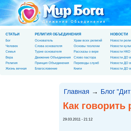
СТАТЬИ
РЕЛИГИЯ ОБЪЕДИНЕНИЯ
НОВОСТИ
Бог
Основатель
Храм всех религий
Новости рели
Человек
Слова основателя
Основы теологии
Новости куль
Cемья
Турне основателя
Рассказы о вере
Новости НКО
Вера
Движение Объединения
Слово пастора
Новости ДО в
Религия
Принцип Объединения
Переводы служб
Новости ДО в
Жизнь вечная
Благословение
Книги
Новости ДО в
Главная
Блог "Дит
→
Как говорить 
29.03.2011 - 21:12