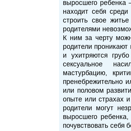
выросшего ребенка –
находит себя среди
строить свое житье
родителями невозмож
К ним за черту можн
родители проникают 
и ухитряются грубо
сексуальное нас
мастурбацию, крит
пренебрежительно ил
или половом развит
опыте или страхах и
родители могут нез
выросшего ребенка, 
почувствовать себя 