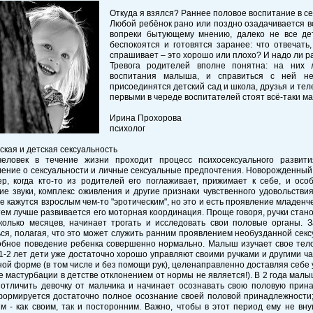
Откуда я взялся? Раннее половое воспитание в с
Любой ребёнок рано или поздно озадачивается во
вопреки бытующему мнению, далеко не все де
беспокоятся и готовятся заранее: что отвечат
спрашивает – это хорошо или плохо? И надо ли р
Тревога родителей вполне понятна: на них 
воспитания малыша, и справиться с ней не
присоединятся детский сад и школа, друзья и те
первыми в череде воспитателей стоят всё-таки ма
Ирина Прохорова
психолог
кая и детская сексуальность
еловек в течение жизни проходит процесс психосексуального развит
ение о сексуальности и личные сексуальные предпочтения. Новорожденный 
р, когда кто-то из родителей его поглаживает, прижимает к себе, и осо
е звуки, комплекс оживления и другие признаки чувственного удовольстви
 кажутся взрослым чем-то "эротическим", но это и есть проявление младенч
тем лучше развивается его моторная координация. Проще говоря, ручки стан
сколько месяцев, начинает трогать и исследовать свои половые органы. 
ся, полагая, что это может служить ранним проявлением необузданной секс
обное поведение ребенка совершенно нормально. Малыш изучает свое тело 
1-2 лет дети уже достаточно хорошо управляют своими ручками и другими ча
ной форме (в том числе и без помощи рук), целенаправленно доставляя себе 
е мастурбации в детстве отклонением от нормы не является!). В 2 года малыш
 отличить девочку от мальчика и начинает осознавать свою половую прина
формируется достаточно полное осознание своей половой принадлежности; 
ям - как своим, так и посторонним. Важно, чтобы в этот период ему не в