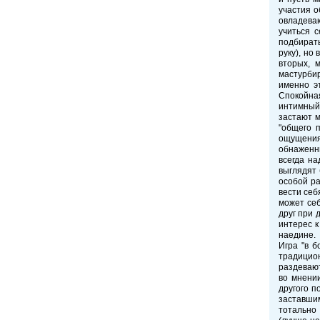
участия о
овладеваю
учиться 
подбирать
руку), но
вторых, 
мастурбир
именно э
Спокойная
интимный 
застают м
"общего 
ощущениях
обнаженны
всегда на
выглядят 
особой ра
вести себ
может себ
друг при 
интерес к
наедине.
Игра "в б
традицион
раздевают
во мнении
другого п
заставшим
тотально