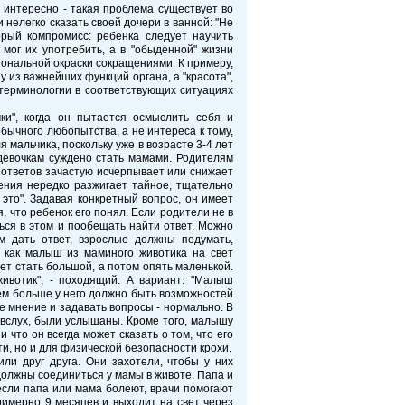
 интересно - такая проблема существует во
 нелегко сказать своей дочери в ванной: "Не
рый компромисс: ребенка следует научить
мог их употребить, а в "обыденной" жизни
ональной окраски сокращениями. К примеру,
 из важнейших функций органа, а "красота",
й терминологии в соответствующих ситуациях
чки", когда он пытается осмыслить себя и
бычного любопытства, а не интереса к тому,
 мальчика, поскольку уже в возрасте 3-4 лет
девочкам суждено стать мамами. Родителям
ответов зачастую исчерпывает или снижает
дения нередко разжигает тайное, тщательно
то". Задавая конкретный вопрос, он имеет
, что ребенок его понял. Если родители не в
ться в этом и пообещать найти ответ. Можно
м дать ответ, взрослые должны подумать,
А как малыш из маминого животика на свет
жет стать большой, а потом опять маленькой.
вотик", - походящий. А вариант: "Малыш
 тем больше у него должно быть возможностей
е мнение и задавать вопросы - нормально. В
вслух, были услышаны. Кроме того, малышу
 что он всегда может сказать о том, что его
и, но и для физической безопасности крохи.
ли друг друга. Они захотели, чтобы у них
должны соединиться у мамы в животе. Папа и
если папа или мама болеют, врачи помогают
римерно 9 месяцев и выходит на свет через