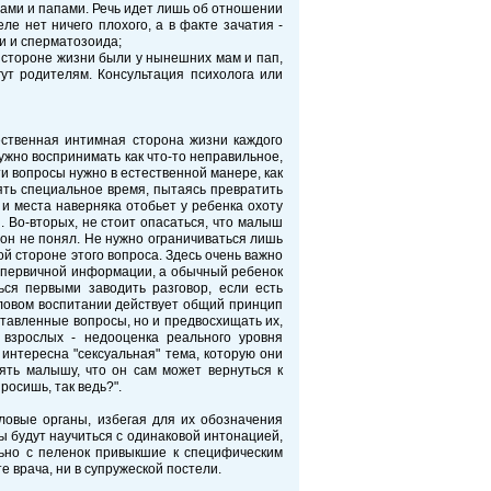
амами и папами. Речь идет лишь об отношении
ле нет ничего плохого, а в факте зачатия -
и и сперматозоида;
 стороне жизни были у нынешних мам и пап,
гут родителям. Консультация психолога или
ественная интимная сторона жизни каждого
нужно воспринимать как что-то неправильное,
ти вопросы нужно в естественной манере, как
ять специальное время, пытаясь превратить
и места наверняка отобьет у ребенка охоту
я. Во-вторых, не стоит опасаться, что малыш
о он не понял. Не нужно ограничиваться лишь
ой стороне этого вопроса. Здесь очень важно
я первичной информации, а обычный ребенок
ься первыми заводить разговор, если есть
оловом воспитании действует общий принцип
ставленные вопросы, но и предвосхищать их,
 взрослых - недооценка реального уровня
 интересна "сексуальная" тема, которую они
ять малышу, что он сам может вернуться к
просишь, так ведь?".
ловые органы, избегая для их обозначения
ны будут научиться с одинаковой интонацией,
вально с пеленок привыкшие к специфическим
 врача, ни в супружеской постели.