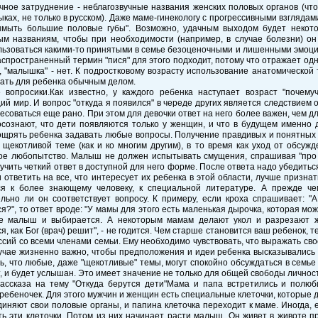
ное затруднение - неблагозвучные названия женских половых органов (что
ыках, не только в русском). Даже маме-гинекологу с прогрессивными взглядами
ымыть большие половые губы". Возможно, удачным выходом будет некото
ым названиям, чтобы при необходимости (например, в случае болезни) он 
ьзоваться какими-то принятыми в семье безоценочными и лишенными эмоци
спространенный термин "пися" для этого подходит, потому что отражает одну
", "малышка" - нет. К подростковому возрасту использование анатомическо
ать для ребенка обычным делом.
 вопросики.Как известно, у каждого ребенка наступает возраст "почему
й мир. И вопрос "откуда я появился" в череде других является следствием о
есоваться еще рано. При этом для девочки ответ на него более важен, чем для
сознают, что дети появляются только у женщин, и что в будущем именно 
ощрять ребенка задавать любые вопросы. Получение правдивых и понятных 
 щекотливой теме (как и ко многим другим), в то время как уход от обсуж
ое любопытство. Малыш не должен испытывать смущения, спрашивая "про э
учить четкий ответ в доступной для него форме. После ответа надо убедиться
 ответить на все, что интересует их ребенка в этой области, лучше призна
ся к более знающему человеку, к специальной литературе. А прежде че
ельно ли он соответствует вопросу. К примеру, если кроха спрашивает: "
я?", то ответ вроде: "У мамы для этого есть маленькая дырочка, которая мо
е малыш и выбирается. А некоторым мамам делают укол и разрезают жи
я, как Бог (врач) решит", - не годится. Чем старше становится ваш ребенок,
ссий со всеми членами семьи. Ему необходимо чувствовать, что выражать сво
учае жизненно важно, чтобы предположения и идеи ребенка высказывались 
ь, что любые, даже "щекотливые" темы, могут спокойно обсуждаться в семье и
, и будет услышан. Это имеет значение не только для общей свободы личност
ассказа на тему "Откуда берутся дети"Мама и папа встретились и полюби
ребеночек. Для этого мужчин и женщин есть специальные клеточки, которые 
иняют свои половые органы, и папина клеточка переходит к маме. Иногда, 
ь эти клеточки. Потом из них начинает расти малыш. Он живет в животе п