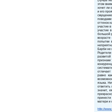
(лучше не
этом вним
хочет ли 
и его про
смущение
поводами 
оттенок н
участие в
участие 
большой р
возрасте 
попытки 
неприятна
Барби не 
Родители 
развитой
признаки 
конкуренц
системат
отличает 
равно ка
возможнос
языка. Ни
ответить 
значит, 
прекрасн
принести 
матери и 
http://www