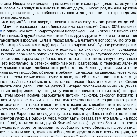
рганы. Иногда, если младенец не может выйти сам, врач делает маме укол, р
И потом они живут все вместе и любят друга, и могут родить еще братик
полне достаточно для ребенка пяти-шести лет; а в три - четыре года м
стным рассказом.
 или норма?В свою очередь, аспекты психосексуального развития детей,
: Могут ли взрослые при ребенке заниматься сексом? Около 80% новоисп
я
в одной комнате с бодрствующим новорожденным. В этом нет ничего стра
 нет никакой другой возможности побыть друг с другом. Но чем старше стано
ановиться взрослые. Если в глазах малыша читается вопрос: "А что это вы 
ебенка приближается к году), пора "конспирироваться". Бурное речевое раз
нием. А уж если дитя, которого родители до сих пор считали несмышлен
о точно пора изолировать от подобного зрелища (и звукового сопровожден
" со стороны взрослых, ребенок никак не оставляет щекотливую тему в по
- это нормально, а оттенок неприличности разговорам о телесных явления
ем дальше заходит любопытство ребенка, тем более сдержанными и такт
мама может подробно объяснить ребенку, где находится дырочка, через кот
совать, если объяснений недостаточно, но ей нельзя показывать эту "
ые просьбы надо объяснить, что так не делают. Просто нельзя, и все. Спок
делать свое дело. Если же детский интерес по-прежнему никак не утихает
льную информационную подпитку извне (например, от приятеля), не трав
 В этом может помочь разобраться детский психолог, сексолог, психиатр.
 почти универсальным аспектом психосексуального и социального разв
ое значение, а также вносит вклад в развитие способности к получению
 это явление бесполезно (разве что ценой глубокой невротизации маленько
не надо. Взрослым не следует тут же отвлекать ребенка (любого, не только
ркнутой лаской. Подобная мера может быть чревата тем, что малыш на подс
ать "так", то мама (или другой близкий человек) тут же обратит на него
лучаях или время от времени, то вообще не нужно обращать на это вниман
ует слишком часто, нужно спокойно, мягко, дружелюбно отвести его руки, оде
алыш какое-то время, пока не "успокоится", побудет рядом со взрослыми.