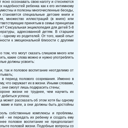
ют ясно осознавать свою наготу и стесняются
х надобностей ребенка как к его интимному
 уместны и полезны многочисленные беседы,
становятся специальные детские книги и
я, множество иллюстраций (в книге) или
оответствующие принятым в семье принципам
ся? Сексуальная энциклопедия для детей 5-8
тературы, адресованной детям. В старшем
- одному из родителей. От того, какой опыт
бности к эмоциональной близости с другими
о том, что могут сказать слишком много или
ить, какие слова можно и нужно употреблять
ослые должны усвоить:
ти, так и половое воспитание неотделимо от
итывать;
 в период полового созревания. Именно в
у, что окружает их в жизни. Иными словами,
т, они смогут лишь подкрасить стены;
тороне жизни не труднее, чем научить их
 добиться успеха:
да может рассказать об этом хотя бы одному
 маме и папе, а они должны быть достойны
роль собственные комплексы и проблемы.
ей - не передать их ребенку и создать ему
ннее половое воспитание не предполагает
 опыте половой жизни. Подобные вопросы со