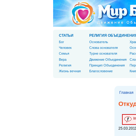
СТАТЬИ
РЕЛИГИЯ ОБЪЕДИНЕНИ
Бог
Основатель
Хра
Человек
Слова основателя
Осн
Cемья
Турне основателя
Рас
Вера
Движение Объединения
Сло
Религия
Принцип Объединения
Пер
Жизнь вечная
Благословение
Кни
Главная
Откуд
I
25.03.2011