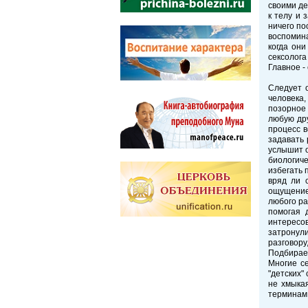
своими де
к телу и 
ничего по
воспомина
когда они
сексолога
Главное -
Следует 
человека,
позорное 
любую дру
процесс в
задавать 
услышит о
биологиче
избегать 
вряд ли 
ощущение,
любого ра
помогая 
интересов
затронул
разговору
Подбирае
Многие с
"детских"
не хмыкая
терминам,