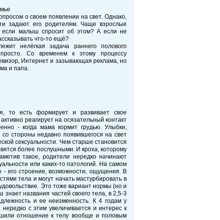
емье
просом о своем появлении на свет. Однако,
ти задают его родителям. Чаще взрослые
ь, если малыш спросит об этом? А если не
ассказывать что-то ещё?
лежит нелёгкая задача раннего полового
просто. Со временем к этому процессу
левизор, Интернет и зазывающая реклама, но
ма и папа.
ия, то есть формирует и развивает свое
активно реагирует на осязательный контакт
бенно - когда мама кормит грудью. Улыбки,
я со стороны недавно появившегося на свет
еской сексуальности. Чем старше становится
овятся более послушными. И кроха, которому
Заметив такое, родители нередко начинают
уальности или каких-то патологий. На самом
- его строение, возможности, ощущения. В
стями тела и могут начать мастурбировать в
удовольствие. Это тоже вариант нормы (но и
 знает названия частей своего тела, в 2,5-3
длежность и ее неизменность. К 4 годам у
нередко с этим увеличивается и интерес к
нушили отношение к телу вообще и половым