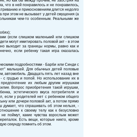
не, но как бы между прочим, не заостряя на
ла, что в ней понравилось и не понравилось,
матриванию и прикосновениям длится недолго
а при этом не вызывает у детей смущения (а
кольникам чем-то особенным. Реальными же
обях);
рами (если слишком маленький или слишком
ети могут имитировать половой акт - в этом
чно выходит за границы нормы, равно как и
нечно, если ребенку такая игра оказалась
ическими подробностями - Барби или Синди с
щают" малышей. Для обычных детей половые
м, автомобиль. Двадцать пять лет назад вне
- с грудью и попой. Но использование их в
е предпочтение их любым другим игрушкам
силие. Вопрос приобретения такой игрушки,
енка, эстетического вкуса потребителя и
л, если у родителей нет с ребенком общего
сыну или дочери половой акт, а потом прямо
ш думает, что спрашивать об этом нельзя, -
отношение к своему телу как к безусловно
 не поймут, какие чувства взрослым может
ерепалок. Есть вещи, которые никто, кроме
ждую секунду помнить об этом.