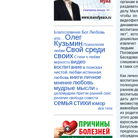
органам в
раздевать
делу. Мал
чтобы он
видеофил
динамично
воспитани
Бог
Любовь
Благословение
лет", ко
Олег
это...
дошкольно
Кузьмин
извлечет 
Психология
Свой среди
людьми.
любви
Поговорим
своих
Стихи о любви
Беседоват
видео
слишком м
верность
воспитание
в таких с
в поисках
чистой любви
истинная
Как лично
книги
личное
любовь
воспитани
любовь
мнение
полноцен
мудрые мысли
о
раннем де
целомудрии
притчи
ранний секс
воспитыва
религия
свобода совести
дать дет
семья
стихи
юмор
множеству
важнейшее
все теги
из родит
этого дов
взрослым
Безусловн
предпосы
обсуждени