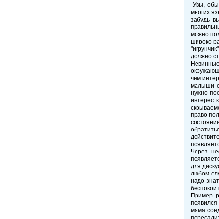
Увы, обыч
многих яз
забудь в
правильн
можно пол
широко ра
"игрунчик
должно ст
Невинные
окружающи
чем интер
малыши о
нужно по
интерес к
скрываем
право пол
состоянии
обратить
действит
появляетс
Через не
появляетс
для диску
любом сл
надо знат
беспокоит
Пример р
появился 
мама соед
пересадит