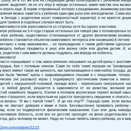
 сразу, но в тот же или на следующий день) побеседовать с ребёнком наеди
ания: выделяет ли он эту игру в череде остальных, какие чувства она вызва
он играть еще. В норме откровенный интерес к раздеванию, взаимному расс
явления можно заметить у ребенка один-два раза или эпизодически. Сама игр
 в беседе с родителем носит поверхностный характер) и не кажется дош
для тревоги в подобных случаях могут быть:
авязчивости или агрессивности со стороны хотя бы одного участника;
 игре ребенка на 3-4 года старше остальных (не говоря уже о половозрелых ос
в игре ребенка, существенно отличающегося от других физическими разме
ебёнок становится объектом навязчивого интереса или насмешек).6-летние д
интерес к нему максимален, - но принуждение к таким действиям однозна
вводить любые предметы в анус или вагину себе или другим детям. И, ко
, родители с ним вместе должны подумать, как впредь ее избегать.
виновата!
часто спрашивают о том, какое влияние оказывают на детей куклы с анатом
 грудью, Кен с половым членом. Сами по себе такие игрушки не "развра
у кукол имеют такую же ценность, как прилагающиеся к ним набор посуды, до
ии были "мягкие" куклы с закрывающимися глазами и с пищалками, теперь 
ических (не разовых!) играх с подчёркнуто эротическим сюжетом и явно
детей с нарушенной психикой, прежде всего - перенесших сексуальное на
к и любой другой, решается в зависимости от ее качества, желания реб
тей семейного бюджета. Усилия в половом воспитании теряют всякий смыс
чего страшного, если взрослым не удастся преодолеть смущение и описать 
на вопрос: "И вы с папой тоже?.. И до сих пор?!". Гораздо хуже, если малы
ему не хватает доверия к маме и папе. Бессмысленно прививать ребенку 
ому, если он подвергается физическим наказаниям. Сын или дочь никогда
интимная близость, если все их детство проходит на фоне родительских п
отца, дать человеку не может. Надо не только любить своего ребенка, но и ка
.2mm.ru/vospitanie/321/3