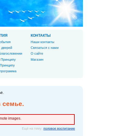
ТИЯ
КОНТАКТЫ
обытия
Наши контакты
 дверей
Связаться с нами
Благословении
О сайте
 Принципу
Магазин
 Принципу
 программа
е.
 семье.
emote images.
Ещё на тему:
половое воспитание