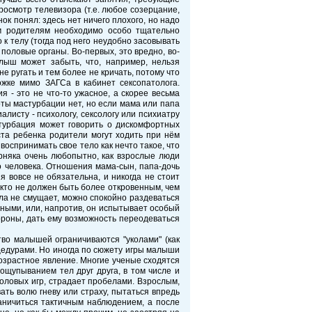
просмотр телевизора (т.е. любое созерцание,
к понял: здесь нет ничего плохого, но надо
том родителям необходимо особо тщательно
к телу (тогда под него неудобно засовывать
 половые органы. Во-первых, это вредно, во-
лыш может забыть, что, например, нельзя
е ругать и тем более не кричать, потому что
жке мимо ЗАГСа в кабинет сексопатолога.
 - это не что-то ужасное, а скорее весьма
ты мастурбации нет, но если мама или папа
листу - психологу, сексологу или психиатру
стурбация может говорить о дискомфортных
ста ребенка родители могут ходить при нём
оспринимать свое тело как нечто такое, что
ерняка очень любопытно, как взрослые люди
го человека. Отношения мама-сын, папа-дочь
 вовсе не обязательна, и никогда не стоит
икто не должен быть более откровенным, чем
ела не смущает, можно спокойно раздеваться
нными, или, напротив, он испытывает особый
тороны, дать ему возможность переодеваться
тво малышей ограничиваются "уколами" (как
цедурами. Но иногда по сюжету игры малыши
возрастное явление. Многие ученые сходятся
 ощупыванием тел друг друга, в том числе и
половых игр, страдает пробелами. Взрослым,
ать волю гневу или страху, пытаться впредь
аничиться тактичным наблюдением, а после