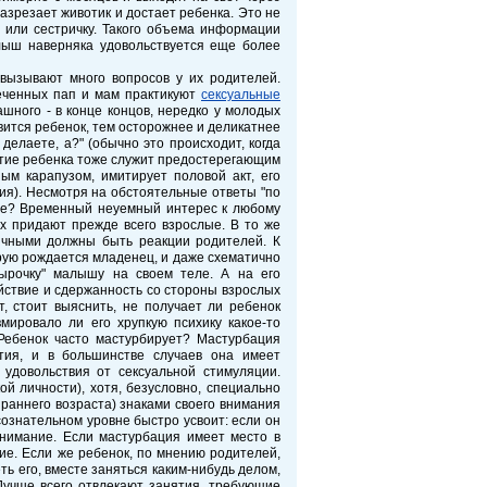
азрезает животик и достает ребенка. Это не
а или сестричку. Такого объема информации
алыш наверняка удовольствуется еще более
 вызывают много вопросов у их родителей.
еченных пап и мам практикуют
сексуальные
шного - в конце концов, нередко у молодых
вится ребенок, тем осторожнее и деликатнее
делаете, а?" (обычно это происходит, когда
витие ребенка тоже служит предостерегающим
ым карапузом, имитирует половой акт, его
ия). Несмотря на обстоятельные ответы "по
кое? Временный неуемный интерес к любому
х придают прежде всего взрослые. В то же
ичными должны быть реакции родителей. К
орую рождается младенец, и даже схематично
дырочку" малышу на своем теле. А на его
ойствие и сдержанность со стороны взрослых
, стоит выяснить, не получает ли ребенок
мировало ли его хрупкую психику какое-то
 Ребенок часто мастурбирует? Мастурбация
ития, и в большинстве случаев она имеет
 удовольствия от сексуальной стимуляции.
й личности), хотя, безусловно, специально
 раннего возраста) знаками своего внимания
ознательном уровне быстро усвоит: если он
 внимание. Если мастурбация имеет место в
ие. Если же ребенок, по мнению родителей,
ть его, вместе заняться каким-нибудь делом,
 Лучше всего отвлекают занятия, требующие