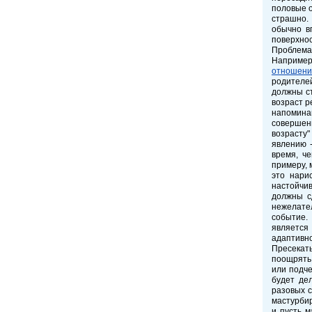
половые о
страшно. 
обычно в
поверхно
Проблема
Например
отношени
родителей
должны ст
возраст р
напомина
совершенн
возрасту
явлению 
время, ч
примеру, 
это нари
настойчив
должны с
нежелате
событие.
является
адаптивн
Пресекать
поощрять 
или подче
будет дел
разовых с
мастурбир
и пусть м