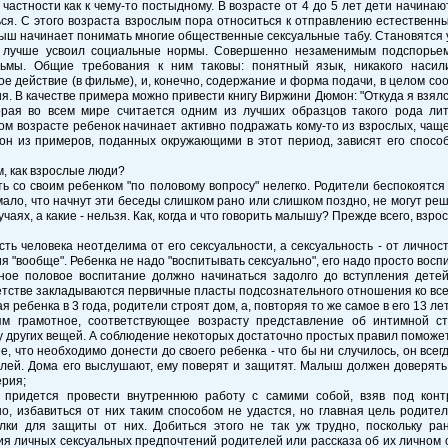
 частности как к чему-то постыдному. В возрасте от 4 до 5 лет дети начина
ся. С этого возраста взрослым пора относиться к отправлению естественны
ыш начинает понимать многие общественные сексуальные табу. Становятся
 лучше усвоил социальные нормы. Совершенно незаменимым подспорьем 
ьмы. Общие требования к ним таковы: понятный язык, никакого насили
е действие (в фильме), и, конечно, содержание и форма подачи, в целом с
я. В качестве примера можно привести книгу Виржини Дюмон: "Откуда я взял
торая во всем мире считается одним из лучших образцов такого рода ли
м возрасте ребенок начинает активно подражать кому-то из взрослых, чаще 
он из примеров, поданных окружающими в этот период, зависят его спосо
, как взрослые люди?
ь со своим ребенком "по половому вопросу" нелегко. Родители беспокоятся 
ало, что начнут эти беседы слишком рано или слишком поздно, не могут реш
лучаях, а какие - нельзя. Как, когда и что говорить малышу? Прежде всего, взр
сть человека неотделима от его сексуальности, а сексуальность - от личнос
я "вообще". Ребенка не надо "воспитывать сексуально", его надо просто восп
ное половое воспитание должно начинаться задолго до вступления детей
тстве закладываются первичные пласты подсознательного отношения ко всем
я ребенка в 3 года, родители строят дом, а, повторяя то же самое в его 13 ле
ям грамотное, соответствующее возрасту представление об интимной с
 других вещей. А соблюдение некоторых достаточно простых правил поможет
, что необходимо донести до своего ребенка - что бы ни случилось, он всег
елей. Дома его выслушают, ему поверят и защитят. Малыш должен доверять
ерия;
 придется провести внутреннюю работу с самими собой, взяв под конт
о, избавиться от них таким способом не удастся, но главная цель родител
лки для защиты от них. Добиться этого не так уж трудно, поскольку ра
я личных сексуальных предпочтений родителей или рассказа об их личном