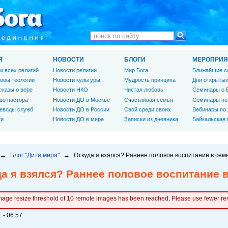
Я
НОВОСТИ
БЛОГИ
МЕРОПРИЯ
м всех религий
Новости религии
Мир Бога
Ближайшие с
овы теологии
Новости культуры
Мудрость принципа
Дни открытых
сказы о вере
Новости НКО
Чистая любовь
Семинары о 
во пастора
Новости ДО в Москве
Счастливая семья
Семинары по
еводы служб
Новости ДО в России
Свой среди своих
Вебинары по
ги
Новости ДО в мире
Записки из дневника
Байкальская
→
Блог "Дитя мира"
→
Откуда я взялся? Раннее половое воспитание в семь
а я взялся? Раннее половое воспитание в
mage resize threshold of 10 remote images has been reached. Please use fewer r
 - 06:57