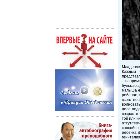
Младенчес
Каждый ч
представл
- наприме
булькающи
малыша не
ребенок, 
всего не
волновать
деле под
возрасте 
той или и
отсутстви
способен
ребенка 
генитали