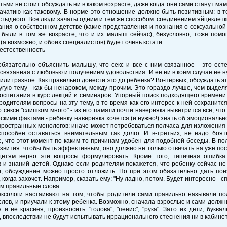
тьми не стоит обсуждать ни в каком возрасте, даже когда они сами станут м
зачатию как таковому. В норме это отношение должно быть позитивным: в те
стыдного. Все люди зачаты одним и тем же способом: соединением яйцеклетк
ния о собственном детстве (какие представления и познания о сексуальной
 были в том же возрасте, что и их малыш сейчас), безусловно, тоже помо
 (а возможно, и обоих специалистов) будет очень кстати.
 естественность
обязательно объяснить малышу, что секс и все с ним связанное - это ест
 связанная с любовью и получением удовольствия. И ее ни в коем случае не 
или грязное. Как правильно донести это до ребенка? Во-первых, обсуждать э
гую тему - как бы ненароком, между прочим. Это гораздо лучше, чем выдел
оспитания в курс лекций и семинаров. Упорный поиск подходящего времени 
родителям вопросы на эту тему, в то время как его интерес к ней сохранитс
 сексе "слишком много" - из его памяти почти наверняка выветрится все, чт
скими фактами - ребенку наверняка хочется (и нужно!) знать об эмоциональн
пространных монологов: иначе может потребоваться полчаса для изложени
способен оставаться внимательным так долго. И в-третьих, не надо боят
 что этот момент по каким-то причинам удобен для подобной беседы. В п
звития: чтобы быть эффективным, оно должно не только отвечать на уже по
детям верно эти вопросы формулировать. Кроме того, типичная ошибка
 и знаний детей. Однако если родителям покажется, что ребенку сейчас не
и, обсуждение можно просто отложить. Но при этом обязательно дать пон
, когда захочет. Например, сказать ему: "Ну ладно, потом. Будет интересно - с
м правильные слова
ексологи настаивают на том, чтобы родители сами правильно называли по
 слов, и приучали к этому ребенка. Возможно, сначала взрослые и сами долж
 и не краснея, произносить: "голова", "пенис", "рука". Зато их дети, бук
 впоследствии не будут испытывать иррационального стеснения ни в кабинете