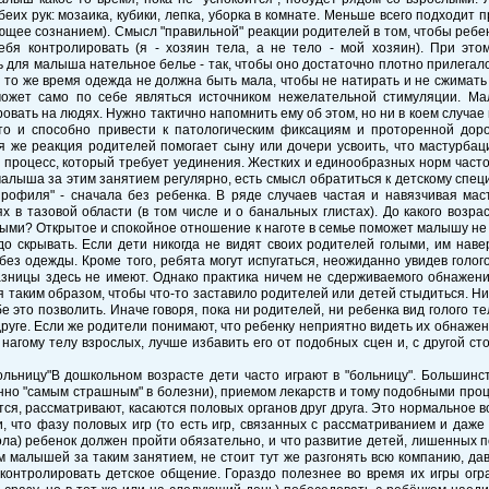
беих рук: мозаика, кубики, лепка, уборка в комнате. Меньше всего подходит 
щее сознанием). Смысл "правильной" реакции родителей в том, чтобы ребено
себя контролировать (я - хозяин тела, а не тело - мой хозяин). При э
 для малыша нательное белье - так, чтобы оно достаточно плотно прилегало 
 в то же время одежда не должна быть мала, чтобы не натирать и не сжимать
может само по себе являться источником нежелательной стимуляции. Ма
овать на людях. Нужно тактично напомнить ему об этом, но ни в коем случае н
то и способно привести к патологическим фиксациям и проторенной доро
 же реакция родителей помогает сыну или дочери усвоить, что мастурбация
процесс, который требует уединения. Жестких и единообразных норм часто
алыша за этим занятием регулярно, есть смысл обратиться к детскому специа
профиля" - сначала без ребенка. В ряде случаев частая и навязчивая ма
 в тазовой области (в том числе и о банальных глистах). До какого возра
ми? Открытое и спокойное отношение к наготе в семье поможет малышу не в
до скрывать. Если дети никогда не видят своих родителей голыми, им нав
без одежды. Кроме того, ребята могут испугаться, неожиданно увидев голо
зницы здесь не имеют. Однако практика ничем не сдерживаемого обнажения
я таким образом, чтобы что-то заставило родителей или детей стыдиться. Н
е это позволить. Иначе говоря, пока ни родителей, ни ребенка вид голого т
друге. Если же родители понимают, что ребенку неприятно видеть их обнаже
 нагому телу взрослых, лучше избавить его от подобных сцен и, с другой с
ольницу"В дошкольном возрасте дети часто играют в "больницу". Большинс
но "самым страшным" в болезни), приемом лекарств и тому подобными про
ся, рассматривают, касаются половых органов друг друга. Это нормальное 
, что фазу половых игр (то есть игр, связанных с рассматриванием и даже
ола) ребенок должен пройти обязательно, и что развитие детей, лишенных 
 малышей за таким занятием, не стоит тут же разгонять всю компанию, дав
 контролировать детское общение. Гораздо полезнее во время их игры огр