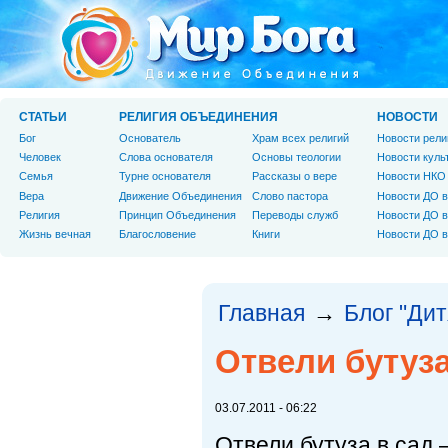
СТАТЬИ
РЕЛИГИЯ ОБЪЕДИНЕНИЯ
НОВОСТИ
Бог
Основатель
Храм всех религий
Новости рели
Человек
Слова основателя
Основы теологии
Новости куль
Cемья
Турне основателя
Рассказы о вере
Новости НКО
Вера
Движение Объединения
Слово пастора
Новости ДО в
Религия
Принцип Объединения
Переводы служб
Новости ДО в
Жизнь вечная
Благословение
Книги
Новости ДО в
Главная
Блог "Дит
→
Отвели бутуза
03.07.2011 - 06:22
Отвели бутуза в сад 