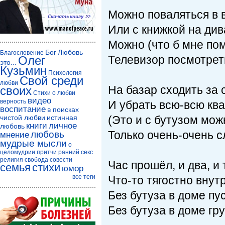
Можно поваляться в 
Или с книжкой на див
Можно (что б мне пом
Бог
Любовь
Благословение
Телевизор посмотреть
Олег
это...
Кузьмин
Психология
Свой среди
любви
На базар сходить за
своих
Стихи о любви
видео
верность
И убрать всю-всю ква
воспитание
в поисках
чистой любви
истинная
(Это и с бутузом мож
книги
личное
любовь
Только очень-очень с
любовь
мнение
мудрые мысли
о
целомудрии
притчи
ранний секс
религия
свобода совести
Час прошёл, и два, и
семья
стихи
юмор
все теги
Что-то тягостно вну
Без бутуза в доме пус
Без бутуза в доме г