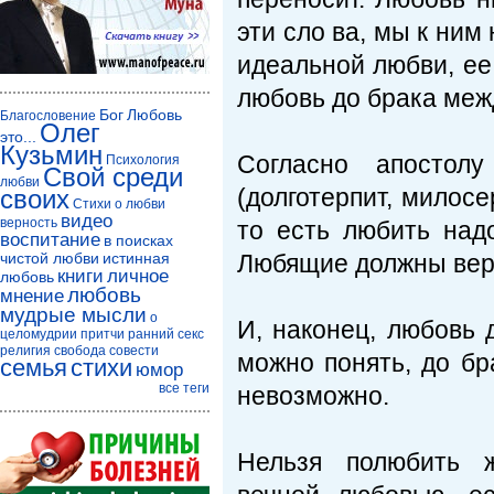
эти сло ва, мы к ним
идеальной любви, ее
любовь до брака межд
Бог
Любовь
Благословение
Олег
это...
Кузьмин
Согласно апостол
Психология
Свой среди
любви
(долготерпит, милос
своих
Стихи о любви
видео
верность
то есть любить надо
воспитание
в поисках
чистой любви
истинная
Любящие должны верит
книги
личное
любовь
любовь
мнение
мудрые мысли
о
И, наконец, любовь 
целомудрии
притчи
ранний секс
религия
свобода совести
можно понять, до бр
семья
стихи
юмор
все теги
невозможно.
Нельзя полюбить ж