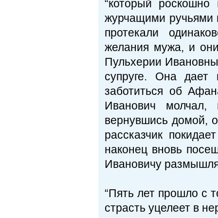
“который роскошно 
журчащими ручьями 
протекали одинако
желания мужа, и он
Пульхерии Ивановны.
супруге. Она дает
заботиться об Афа
Иванович молчал, 
вернувшись домой, о
рассказчик покидае
наконец вновь посещ
Ивановичу размышля
“Пять лет прошло с т
страсть уцелеет в не