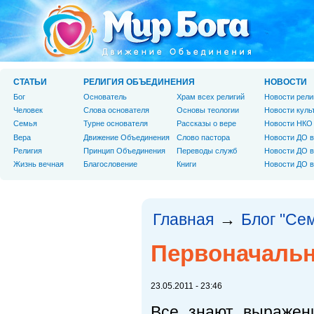
СТАТЬИ
РЕЛИГИЯ ОБЪЕДИНЕНИЯ
НОВОСТИ
Бог
Основатель
Храм всех религий
Новости рели
Человек
Слова основателя
Основы теологии
Новости куль
Cемья
Турне основателя
Рассказы о вере
Новости НКО
Вера
Движение Объединения
Слово пастора
Новости ДО в
Религия
Принцип Объединения
Переводы служб
Новости ДО в
Жизнь вечная
Благословение
Книги
Новости ДО в
Главная
Блог "Се
→
Первоначаль
23.05.2011 - 23:46
Все знают выражен