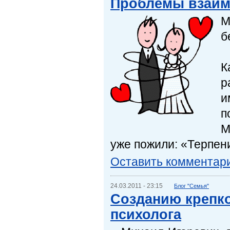
Проблемы взаим
М
б
К
р
и
п
М
уже пожили: «Терпен
Оставить комментар
24.03.2011 - 23:15
Блог "Семья"
Созданию крепко
психолога