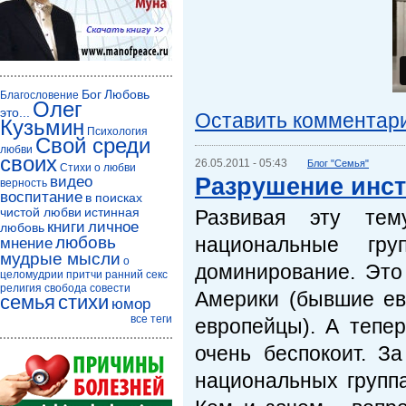
Бог
Любовь
Благословение
Олег
это...
Оставить комментар
Кузьмин
Психология
Свой среди
любви
своих
26.05.2011 - 05:43
Блог "Семья"
Стихи о любви
Разрушение инст
видео
верность
воспитание
в поисках
чистой любви
истинная
Развивая эту тем
книги
личное
любовь
любовь
национальные гру
мнение
мудрые мысли
о
доминирование. Это
целомудрии
притчи
ранний секс
религия
свобода совести
Америки (бывшие евр
семья
стихи
юмор
все теги
европейцы). А тепе
очень беспокоит. З
национальных групп