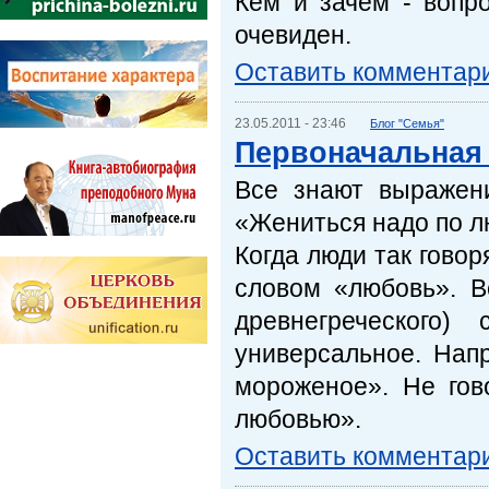
Кем и зачем - вопро
очевиден.
Оставить комментар
23.05.2011 - 23:46
Блог "Семья"
Первоначальная
Все знают выражен
«Жениться надо по лю
Когда люди так говор
словом «любовь». В
древнегреческого)
универсальное. Нап
мороженое». Не гов
любовью».
Оставить комментар