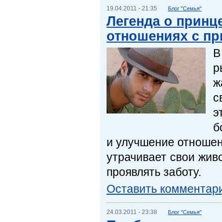
19.04.2011 - 21:35
Блог "Семья"
Легенда о принц
отношениях с пр
В
р
ж
с
э
б
и улучшение отношен
утрачивает свои живо
проявлять заботу.
Оставить комментар
24.03.2011 - 23:38
Блог "Семья"