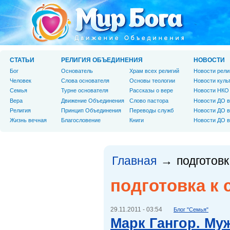
СТАТЬИ
РЕЛИГИЯ ОБЪЕДИНЕНИЯ
НОВОСТИ
Бог
Основатель
Храм всех религий
Новости рели
Человек
Слова основателя
Основы теологии
Новости куль
Cемья
Турне основателя
Рассказы о вере
Новости НКО
Вера
Движение Объединения
Слово пастора
Новости ДО в
Религия
Принцип Объединения
Переводы служб
Новости ДО в
Жизнь вечная
Благословение
Книги
Новости ДО в
Главная
подготов
→
подготовка к
29.11.2011 - 03:54
Блог "Семья"
Марк Гангор. Муж