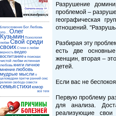
Разрушение домини
проблемой – разруше
географическая гр
отношений. "Разрушь
Бог
Любовь
Благословение
Олег
это...
Кузьмин
Психология
Свой среди
Разбирая эту проблем
любви
своих
Стихи о любви
есть две основные
видео
верность
воспитание
в поисках
женщин, вторая – эт
чистой любви
истинная
книги
личное
любовь
детей.
любовь
мнение
мудрые мысли
о
целомудрии
притчи
ранний секс
Если вас не беспоко
религия
свобода совести
семья
стихи
юмор
все теги
Первую проблему раз
для анализа. Дост
реализующие свои 