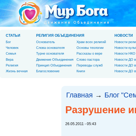
СТАТЬИ
РЕЛИГИЯ ОБЪЕДИНЕНИЯ
НОВОСТИ
Бог
Основатель
Храм всех религий
Новости рели
Человек
Слова основателя
Основы теологии
Новости куль
Cемья
Турне основателя
Рассказы о вере
Новости НКО
Вера
Движение Объединения
Слово пастора
Новости ДО в
Религия
Принцип Объединения
Переводы служб
Новости ДО в
Жизнь вечная
Благословение
Книги
Новости ДО в
Главная
Блог "Се
→
Разрушение и
26.05.2011 - 05:43