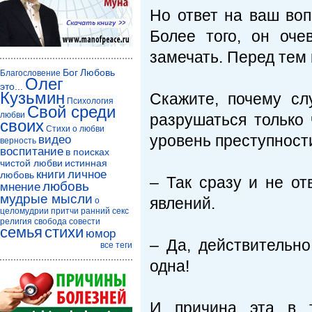
Но ответ на ваш воп
Более того, он оче
замечать. Перед тем 
Бог
Любовь
Благословение
Олег
это...
Кузьмин
Скажите, почему сл
Психология
Свой среди
любви
разрушаться только
своих
Стихи о любви
уровень преступност
видео
верность
воспитание
в поисках
чистой любви
истинная
книги
личное
любовь
– Так сразу и не от
любовь
мнение
мудрые мысли
явлений.
о
целомудрии
притчи
ранний секс
религия
свобода совести
семья
стихи
юмор
– Да, действительно
все теги
одна!
И причина эта в т