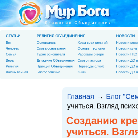
СТАТЬИ
РЕЛИГИЯ ОБЪЕДИНЕНИЯ
НОВОСТИ
Бог
Основатель
Храм всех религий
Новости рели
Человек
Слова основателя
Основы теологии
Новости куль
Cемья
Турне основателя
Рассказы о вере
Новости НКО
Вера
Движение Объединения
Слово пастора
Новости ДО в
Религия
Принцип Объединения
Переводы служб
Новости ДО в
Жизнь вечная
Благословение
Книги
Новости ДО в
Главная
Блог "Се
→
учиться. Взгляд псих
Созданию кре
учиться. Взгл