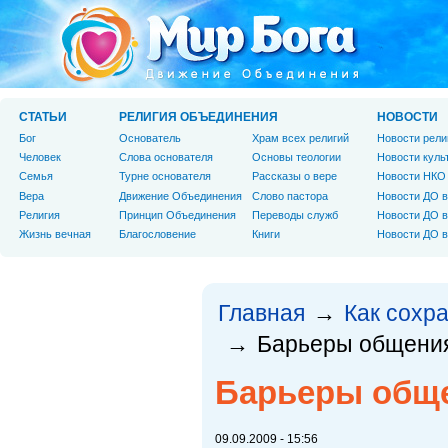
СТАТЬИ
РЕЛИГИЯ ОБЪЕДИНЕНИЯ
НОВОСТИ
Бог
Основатель
Храм всех религий
Новости рели
Человек
Слова основателя
Основы теологии
Новости куль
Cемья
Турне основателя
Рассказы о вере
Новости НКО
Вера
Движение Объединения
Слово пастора
Новости ДО в
Религия
Принцип Объединения
Переводы служб
Новости ДО в
Жизнь вечная
Благословение
Книги
Новости ДО в
Главная
Как сохр
→
Барьеры общения
→
Барьеры обще
09.09.2009 - 15:56