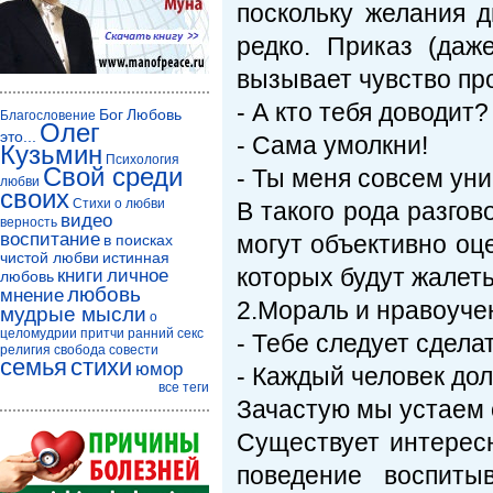
поскольку желания 
редко. Приказ (даж
вызывает чувство про
- А кто тебя доводит?
Бог
Любовь
Благословение
Олег
это...
- Сама умолкни!
Кузьмин
Психология
Свой среди
- Ты меня совсем ун
любви
своих
Стихи о любви
В такого рода разгов
видео
верность
воспитание
могут объективно оц
в поисках
чистой любви
истинная
которых будут жалеть
книги
личное
любовь
любовь
мнение
2.Мораль и нравоуче
мудрые мысли
о
целомудрии
притчи
ранний секс
- Тебе следует сдела
религия
свобода совести
семья
стихи
юмор
- Каждый человек до
все теги
Зачастую мы устаем 
Существует интерес
поведение воспиты