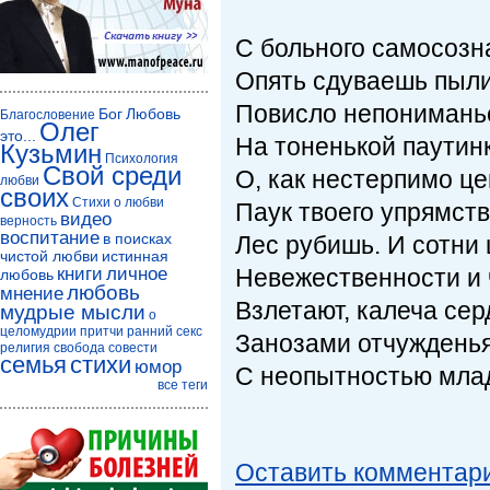
С больного самосозн
Опять сдуваешь пыли
Повисло непонимань
Бог
Любовь
Благословение
Олег
это...
На тоненькой паутинк
Кузьмин
Психология
Свой среди
О, как нестерпимо це
любви
своих
Стихи о любви
Паук твоего упрямств
видео
верность
воспитание
в поисках
Лес рубишь. И сотни
чистой любви
истинная
книги
личное
Невежественности и 
любовь
любовь
мнение
Взлетают, калеча сер
мудрые мысли
о
целомудрии
притчи
ранний секс
Занозами отчуждень
религия
свобода совести
семья
стихи
юмор
С неопытностью мла
все теги
Оставить комментар