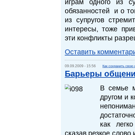
играм одного из с
обязанностей и о то
из супругов стреми
интересы, тоже при
эти конфликты разре
Оставить комментар
09.09.2009 - 15:56
Как сохранить свою
Барьеры общени
В семье м
другом и 
непонима
достаточн
как легк
сказав резкое слово 