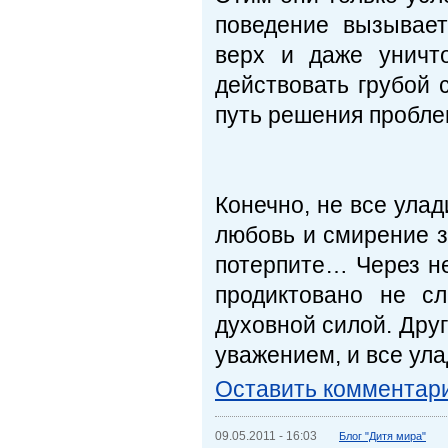
пове­дение вызывает
верх и даже уничт
действовать грубой 
путь решения проблем
Конечно, не все улад
любовь и смирение за
потерпи­те… Через н
продиктовано не сл
духовной силой. Друг
уважени­ем, и все ула
Оставить комментар
09.05.2011 - 16:03
Блог "Дитя мира"